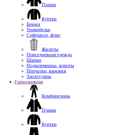
Плащи
Куртки
Брюки
Термобелье
Софтшелл, флис
Жилеты
Повседневная одежда
Шапки
Подшлемники, вороты
Перчатки, варежки
Аксессуары
Горнолыжная
Комбинезоны
Плащи
Куртки