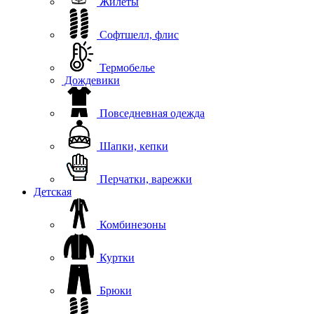
Жилеты
Софтшелл, флис
Термобелье
Дождевики
Повседневная одежда
Шапки, кепки
Перчатки, варежки
Детская
Комбинезоны
Куртки
Брюки