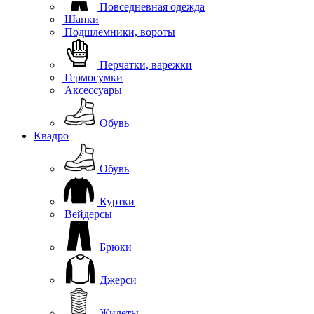
Повседневная одежда
Шапки
Подшлемники, вороты
Перчатки, варежки
Гермосумки
Аксессуары
Обувь
Квадро
Обувь
Куртки
Вейдерсы
Брюки
Джерси
Жилеты