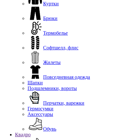
Куртки
Брюки
Термобелье
Софтшелл, флис
Жилеты
Повседневная одежда
Шапки
Подшлемники, вороты
Перчатки, варежки
Гермосумки
Аксессуары
Обувь
Квадро