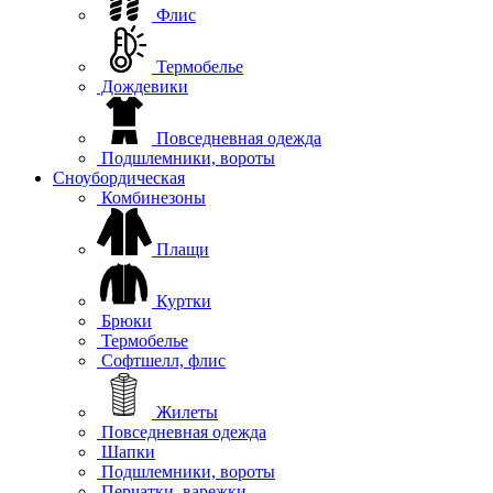
Флис
Термобелье
Дождевики
Повседневная одежда
Подшлемники, вороты
Сноубордическая
Комбинезоны
Плащи
Куртки
Брюки
Термобелье
Софтшелл, флис
Жилеты
Повседневная одежда
Шапки
Подшлемники, вороты
Перчатки, варежки