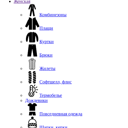
Женская
Комбинезоны
Плащи
Куртки
Брюки
Жилеты
Софтшелл, флис
Термобелье
Дождевики
Повседневная одежда
Шапки, кепки