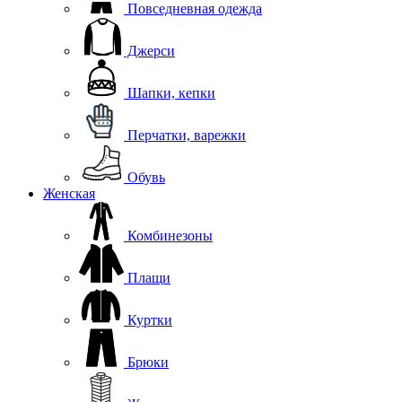
Повседневная одежда
Джерси
Шапки, кепки
Перчатки, варежки
Обувь
Женская
Комбинезоны
Плащи
Куртки
Брюки