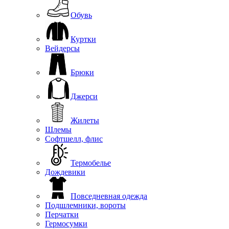
Обувь
Куртки
Вейдерсы
Брюки
Джерси
Жилеты
Шлемы
Софтшелл, флис
Термобелье
Дождевики
Повседневная одежда
Подшлемники, вороты
Перчатки
Гермосумки