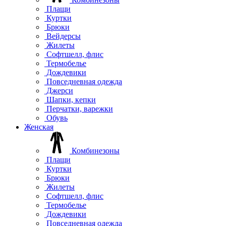
Плащи
Куртки
Брюки
Вейдерсы
Жилеты
Софтшелл, флис
Термобелье
Дождевики
Повседневная одежда
Джерси
Шапки, кепки
Перчатки, варежки
Обувь
Женская
Комбинезоны
Плащи
Куртки
Брюки
Жилеты
Софтшелл, флис
Термобелье
Дождевики
Повседневная одежда