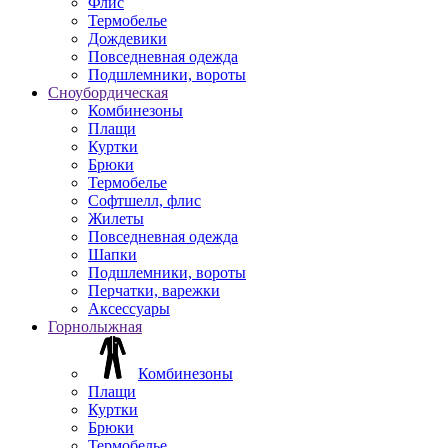
Флис
Термобелье
Дождевики
Повседневная одежда
Подшлемники, вороты
Сноубордическая
Комбинезоны
Плащи
Куртки
Брюки
Термобелье
Софтшелл, флис
Жилеты
Повседневная одежда
Шапки
Подшлемники, вороты
Перчатки, варежки
Аксессуары
Горнолыжная
Комбинезоны
Плащи
Куртки
Брюки
Термобелье