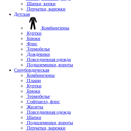
Шапки, кепки
Перчатки, варежки
Детская
Комбинезоны
Куртки
Брюки
Флис
Термобелье
Дождевики
Повседневная одежда
Подшлемники, вороты
Сноубордическая
Комбинезоны
Плащи
Куртки
Брюки
Термобелье
Софтшелл, флис
Жилеты
Повседневная одежда
Шапки
Подшлемники, вороты
Перчатки, варежки