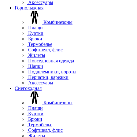
Аксессуары
Горнолыжная
Комбинезоны
Плащи
Куртки
Брюки
Термобелье
Софтшелл, флис
Жилеты
Повседневная одежда
Шапки
Подшлемники, вороты
Перчатки, варежки
Аксессуары
Снегоходная
Комбинезоны
Плащи
Куртки
Брюки
Термобелье
Софтшелл, флис
Жилеты