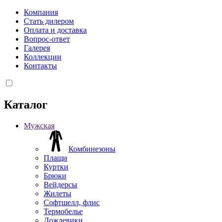
Компания
Стать дилером
Оплата и доставка
Вопрос-ответ
Галерея
Коллекции
Контакты
Каталог
Мужская
Комбинезоны
Плащи
Куртки
Брюки
Вейдерсы
Жилеты
Софтшелл, флис
Термобелье
Дождевики