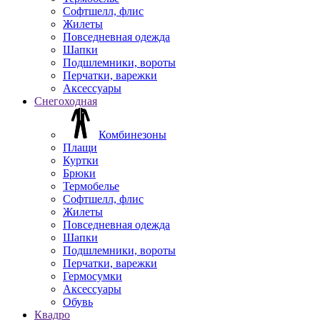
Софтшелл, флис
Жилеты
Повседневная одежда
Шапки
Подшлемники, вороты
Перчатки, варежки
Аксессуары
Снегоходная
Комбинезоны
Плащи
Куртки
Брюки
Термобелье
Софтшелл, флис
Жилеты
Повседневная одежда
Шапки
Подшлемники, вороты
Перчатки, варежки
Гермосумки
Аксессуары
Обувь
Квадро