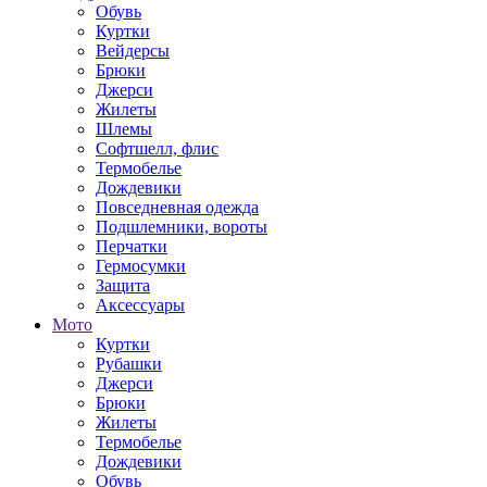
Обувь
Куртки
Вейдерсы
Брюки
Джерси
Жилеты
Шлемы
Софтшелл, флис
Термобелье
Дождевики
Повседневная одежда
Подшлемники, вороты
Перчатки
Гермосумки
Защита
Аксессуары
Мото
Куртки
Рубашки
Джерси
Брюки
Жилеты
Термобелье
Дождевики
Обувь