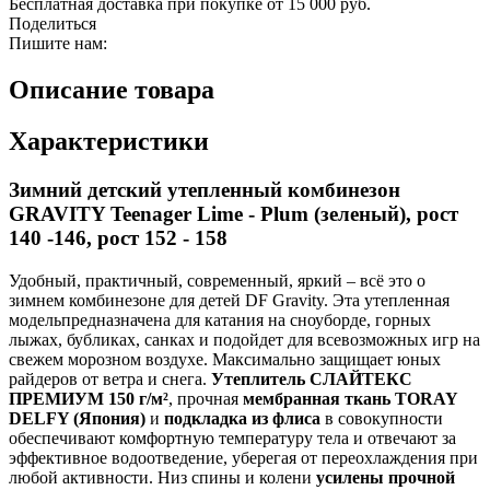
Бесплатная доставка при покупке от 15 000 руб.
Поделиться
Пишите нам:
Описание товара
Характеристики
Зимний детский утепленный комбинезон
GRAVITY Teenager Lime - Plum (зеленый), рост
140 -146, рост 152 - 158
Удобный, практичный, современный, яркий – всё это о
зимнем комбинезоне для детей DF Gravity. Эта утепленная
модель
предназначена для катания на сноуборде, горных
лыжах, бубликах, санках и подойдет для всевозможных игр на
свежем морозном воздухе. Максимально защищает юных
райдеров от ветра и снега.
Утеплитель СЛАЙТЕКС
ПРЕМИУМ 150 г/м²
, прочная
мембранная ткань TORAY
DELFY
(Япония)
и
подкладка из флиса
в совокупности
обеспечивают комфортную температуру тела и отвечают за
эффективное водоотведение, уберегая от переохлаждения при
любой активности. Низ спины и колени
усилены прочной