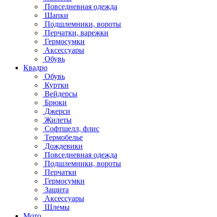
Повседневная одежда
Шапки
Подшлемники, вороты
Перчатки, варежки
Гермосумки
Аксессуары
Обувь
Квадро
Обувь
Куртки
Вейдерсы
Брюки
Джерси
Жилеты
Софтшелл, флис
Термобелье
Дождевики
Повседневная одежда
Подшлемники, вороты
Перчатки
Гермосумки
Защита
Аксессуары
Шлемы
Мото