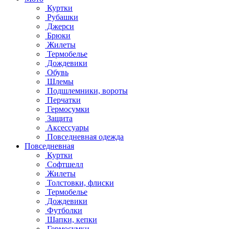
Куртки
Рубашки
Джерси
Брюки
Жилеты
Термобелье
Дождевики
Обувь
Шлемы
Подшлемники, вороты
Перчатки
Гермосумки
Защита
Аксессуары
Повседневная одежда
Повседневная
Куртки
Софтшелл
Жилеты
Толстовки, флиски
Термобелье
Дождевики
Футболки
Шапки, кепки
Гермосумки