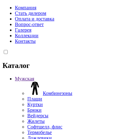
Компания
Стать дилером
Оплата и доставка
Вопрос-ответ
Галерея
Коллекции
Контакты
Каталог
Мужская
Комбинезоны
Плащи
Куртки
Брюки
Вейдерсы
Жилеты
Софтшелл, флис
Термобелье
Дождевики