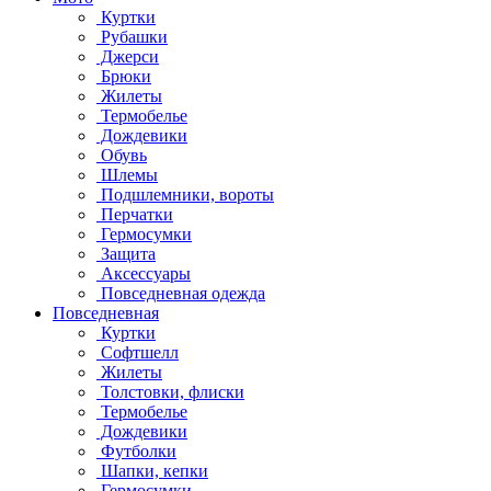
Куртки
Рубашки
Джерси
Брюки
Жилеты
Термобелье
Дождевики
Обувь
Шлемы
Подшлемники, вороты
Перчатки
Гермосумки
Защита
Аксессуары
Повседневная одежда
Повседневная
Куртки
Софтшелл
Жилеты
Толстовки, флиски
Термобелье
Дождевики
Футболки
Шапки, кепки
Гермосумки