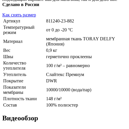
Сделано в России
Как снять размер
Артикул
811240-23-882
Температурный
от 0 до -20 °С
режим
мембранная ткань TORAY DELFY
Материал
(Япония)
Вес
0,9 кг
Швы
герметично проклеены
Количество
100 г/м² – равномерно
утеплителя
Утеплитель
Слайтекс Премиум
Покрытие
DWR
Показатели
10000/10000 (вода/пар)
мембраны
Плотность ткани
148 г/м²
Состав
100% полиэстер
Видеообзор