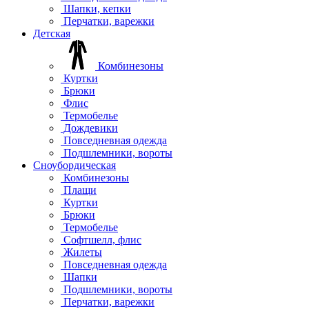
Шапки, кепки
Перчатки, варежки
Детская
Комбинезоны
Куртки
Брюки
Флис
Термобелье
Дождевики
Повседневная одежда
Подшлемники, вороты
Сноубордическая
Комбинезоны
Плащи
Куртки
Брюки
Термобелье
Софтшелл, флис
Жилеты
Повседневная одежда
Шапки
Подшлемники, вороты
Перчатки, варежки