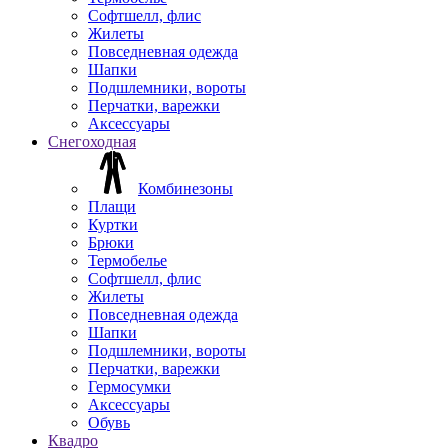
Софтшелл, флис
Жилеты
Повседневная одежда
Шапки
Подшлемники, вороты
Перчатки, варежки
Аксессуары
Снегоходная
Комбинезоны
Плащи
Куртки
Брюки
Термобелье
Софтшелл, флис
Жилеты
Повседневная одежда
Шапки
Подшлемники, вороты
Перчатки, варежки
Гермосумки
Аксессуары
Обувь
Квадро