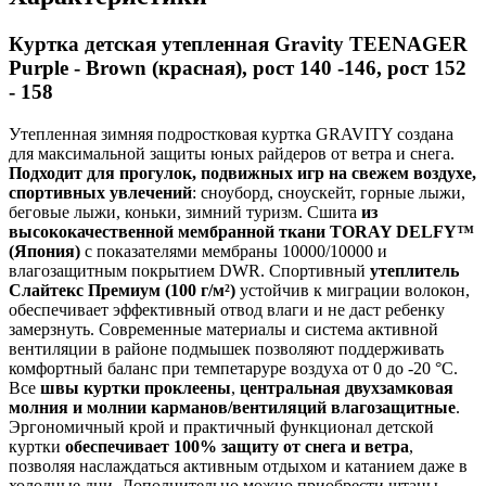
Куртка детская утепленная Gravity TEENAGER
Purple - Brown (красная), рост 140 -146, рост 152
- 158
Утепленная зимняя подростковая куртка GRAVITY создана
для максимальной защиты юных райдеров от ветра и снега.
Подходит для прогулок, подвижных игр на свежем воздухе,
спортивных увлечений
: сноуборд, сноускейт, горные лыжи,
беговые лыжи, коньки, зимний туризм. Сшита
из
высококачественной мембранной ткани TORAY DELFY™
(Япония)
с показателями мембраны 10000/10000 и
влагозащитным покрытием DWR. Спортивный
утеплитель
Слайтекс Премиум (100 г/м²)
устойчив к миграции волокон,
обеспечивает эффективный отвод влаги и не даст ребенку
замерзнуть. Современные материалы и система активной
вентиляции в районе подмышек позволяют поддерживать
комфортный баланс при темпетаруре воздуха от 0 до -20 °С.
Все
швы куртки проклеены
,
центральная двухзамковая
молния и молнии карманов/вентиляций влагозащитные
.
Эргономичный крой и практичный функционал детской
куртки
обеспечивает 100% защиту от снега и ветра
,
позволяя наслаждаться активным отдыхом и катанием даже в
холодные дни. Дополнительно можно приобрести штаны