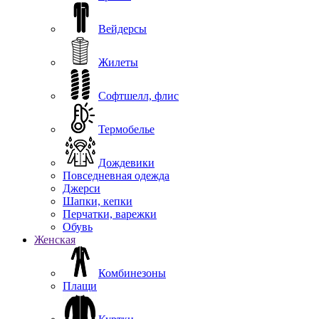
Вейдерсы
Жилеты
Софтшелл, флис
Термобелье
Дождевики
Повседневная одежда
Джерси
Шапки, кепки
Перчатки, варежки
Обувь
Женская
Комбинезоны
Плащи