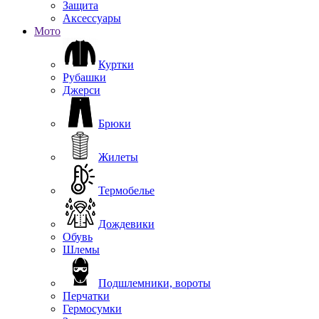
Защита
Аксессуары
Мото
Куртки
Рубашки
Джерси
Брюки
Жилеты
Термобелье
Дождевики
Обувь
Шлемы
Подшлемники, вороты
Перчатки
Гермосумки