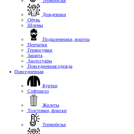
Термобелье
Дождевики
Обувь
Шлемы
Подшлемники, вороты
Перчатки
Гермосумки
Защита
Аксессуары
Повседневная одежда
Повседневная
Куртки
Софтшелл
Жилеты
Толстовки, флиски
Термобелье