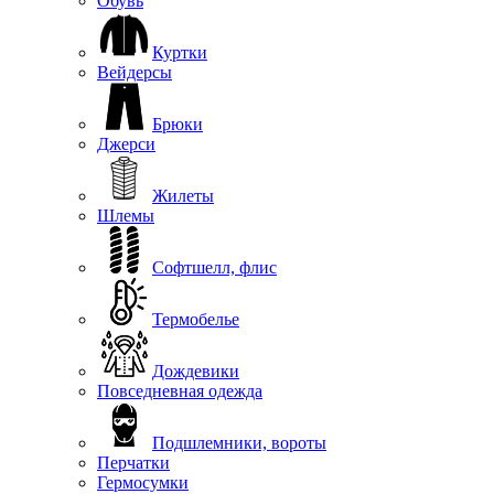
Обувь
Куртки
Вейдерсы
Брюки
Джерси
Жилеты
Шлемы
Софтшелл, флис
Термобелье
Дождевики
Повседневная одежда
Подшлемники, вороты
Перчатки
Гермосумки