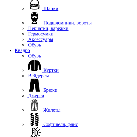
Шапки
Подшлемники, вороты
Перчатки, варежки
Гермосумки
Аксессуары
Обувь
Квадро
Обувь
Куртки
Вейдерсы
Брюки
Джерси
Жилеты
Софтшелл, флис