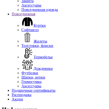
Защита
Аксессуары
Повседневная одежда
Повседневная
Куртки
Софтшелл
Жилеты
Толстовки, флиски
Термобелье
Дождевики
Футболки
Шапки, кепки
Гермосумки
Аксессуары
Подарочные сертификаты
Распродажа
Акции