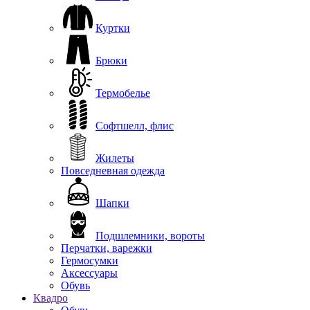
Куртки
Брюки
Термобелье
Софтшелл, флис
Жилеты
Повседневная одежда
Шапки
Подшлемники, вороты
Перчатки, варежки
Гермосумки
Аксессуары
Обувь
Квадро