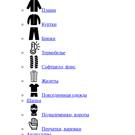
Плащи
Куртки
Брюки
Термобелье
Софтшелл, флис
Жилеты
Повседневная одежда
Шапки
Подшлемники, вороты
Перчатки, варежки
Аксессуары