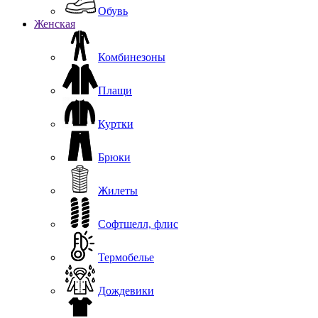
Обувь
Женская
Комбинезоны
Плащи
Куртки
Брюки
Жилеты
Софтшелл, флис
Термобелье
Дождевики