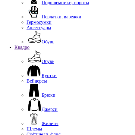
Подшлемники, вороты
Перчатки, варежки
Гермосумки
Аксессуары
Обувь
Квадро
Обувь
Куртки
Вейдерсы
Брюки
Джерси
Жилеты
Шлемы
Софтшелл, флис