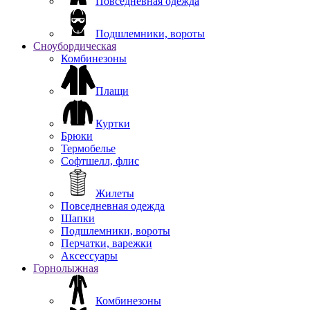
Повседневная одежда
Подшлемники, вороты
Сноубордическая
Комбинезоны
Плащи
Куртки
Брюки
Термобелье
Софтшелл, флис
Жилеты
Повседневная одежда
Шапки
Подшлемники, вороты
Перчатки, варежки
Аксессуары
Горнолыжная
Комбинезоны