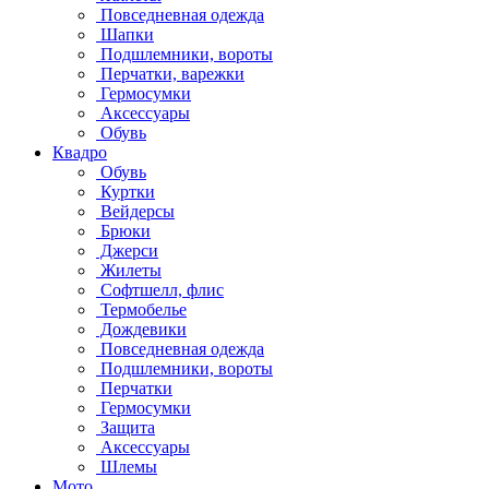
Повседневная одежда
Шапки
Подшлемники, вороты
Перчатки, варежки
Гермосумки
Аксессуары
Обувь
Квадро
Обувь
Куртки
Вейдерсы
Брюки
Джерси
Жилеты
Софтшелл, флис
Термобелье
Дождевики
Повседневная одежда
Подшлемники, вороты
Перчатки
Гермосумки
Защита
Аксессуары
Шлемы
Мото