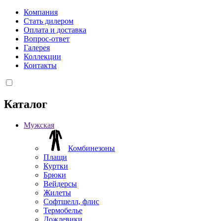
Компания
Стать дилером
Оплата и доставка
Вопрос-ответ
Галерея
Коллекции
Контакты
Каталог
Мужская
Комбинезоны
Плащи
Куртки
Брюки
Вейдерсы
Жилеты
Софтшелл, флис
Термобелье
Дождевики