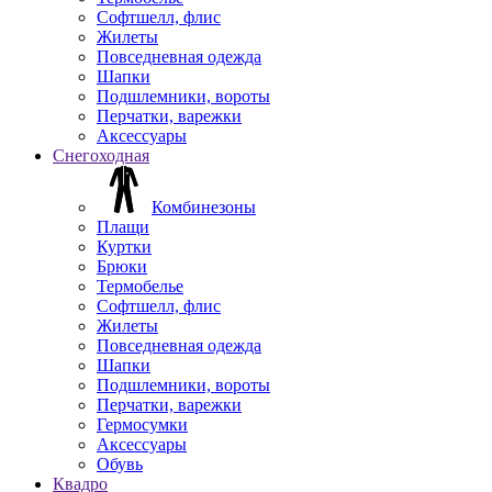
Софтшелл, флис
Жилеты
Повседневная одежда
Шапки
Подшлемники, вороты
Перчатки, варежки
Аксессуары
Снегоходная
Комбинезоны
Плащи
Куртки
Брюки
Термобелье
Софтшелл, флис
Жилеты
Повседневная одежда
Шапки
Подшлемники, вороты
Перчатки, варежки
Гермосумки
Аксессуары
Обувь
Квадро