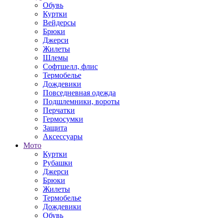
Обувь
Куртки
Вейдерсы
Брюки
Джерси
Жилеты
Шлемы
Софтшелл, флис
Термобелье
Дождевики
Повседневная одежда
Подшлемники, вороты
Перчатки
Гермосумки
Защита
Аксессуары
Мото
Куртки
Рубашки
Джерси
Брюки
Жилеты
Термобелье
Дождевики
Обувь