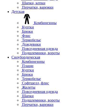
Шапки, кепки
Перчатки, варежки
Детская
Комбинезоны
Куртки
Брюки
Флис
Термобелье
Дождевики
Повседневная одежда
Подшлемники, вороты
Сноубордическая
Комбинезоны
Плащи
Куртки
Брюки
Термобелье
Софтшелл, флис
Жилеты
Повседневная одежда
Шапки
Подшлемники, вороты
Перчатки, варежки