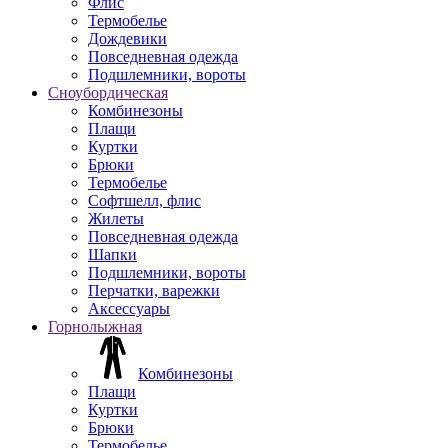
Флис
Термобелье
Дождевики
Повседневная одежда
Подшлемники, вороты
Сноубордическая
Комбинезоны
Плащи
Куртки
Брюки
Термобелье
Софтшелл, флис
Жилеты
Повседневная одежда
Шапки
Подшлемники, вороты
Перчатки, варежки
Аксессуары
Горнолыжная
Комбинезоны
Плащи
Куртки
Брюки
Термобелье