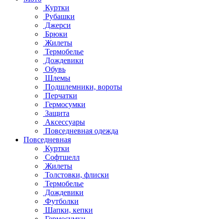
Куртки
Рубашки
Джерси
Брюки
Жилеты
Термобелье
Дождевики
Обувь
Шлемы
Подшлемники, вороты
Перчатки
Гермосумки
Защита
Аксессуары
Повседневная одежда
Повседневная
Куртки
Софтшелл
Жилеты
Толстовки, флиски
Термобелье
Дождевики
Футболки
Шапки, кепки
Гермосумки