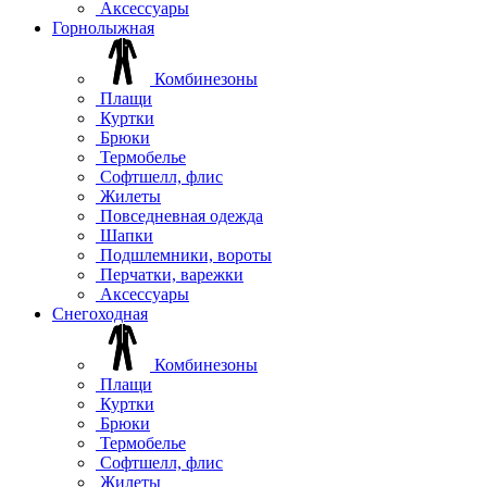
Аксессуары
Горнолыжная
Комбинезоны
Плащи
Куртки
Брюки
Термобелье
Софтшелл, флис
Жилеты
Повседневная одежда
Шапки
Подшлемники, вороты
Перчатки, варежки
Аксессуары
Снегоходная
Комбинезоны
Плащи
Куртки
Брюки
Термобелье
Софтшелл, флис
Жилеты