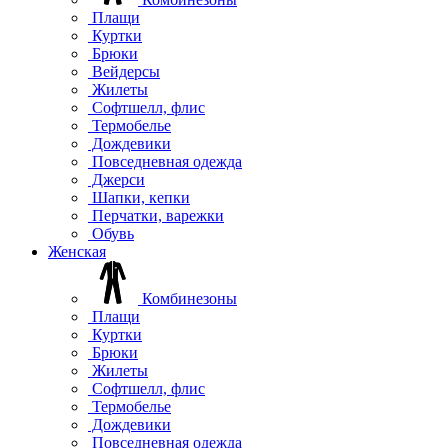
Плащи
Куртки
Брюки
Вейдерсы
Жилеты
Софтшелл, флис
Термобелье
Дождевики
Повседневная одежда
Джерси
Шапки, кепки
Перчатки, варежки
Обувь
Женская
Комбинезоны
Плащи
Куртки
Брюки
Жилеты
Софтшелл, флис
Термобелье
Дождевики
Повседневная одежда