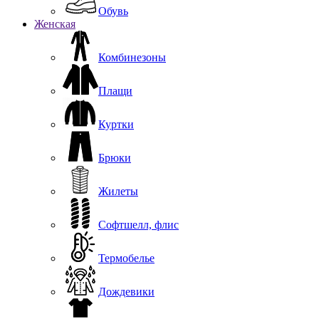
Обувь
Женская
Комбинезоны
Плащи
Куртки
Брюки
Жилеты
Софтшелл, флис
Термобелье
Дождевики