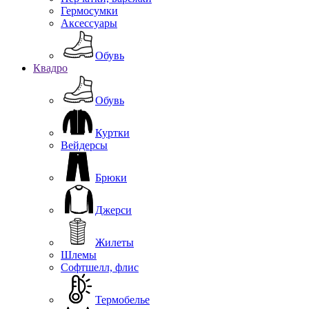
Гермосумки
Аксессуары
Обувь
Квадро
Обувь
Куртки
Вейдерсы
Брюки
Джерси
Жилеты
Шлемы
Софтшелл, флис
Термобелье