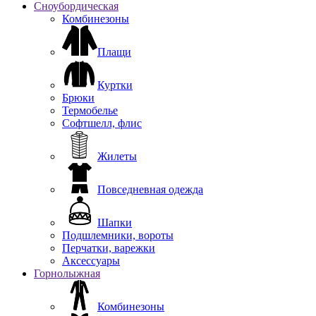
Сноубордическая
Комбинезоны
Плащи
Куртки
Брюки
Термобелье
Софтшелл, флис
Жилеты
Повседневная одежда
Шапки
Подшлемники, вороты
Перчатки, варежки
Аксессуары
Горнолыжная
Комбинезоны