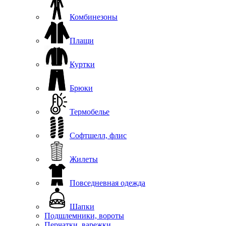
Комбинезоны
Плащи
Куртки
Брюки
Термобелье
Софтшелл, флис
Жилеты
Повседневная одежда
Шапки
Подшлемники, вороты
Перчатки, варежки