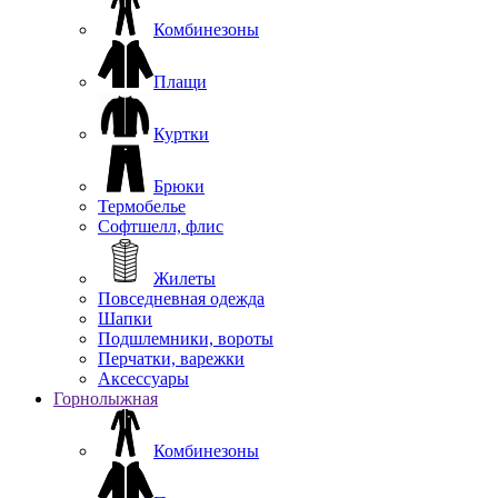
Комбинезоны
Плащи
Куртки
Брюки
Термобелье
Софтшелл, флис
Жилеты
Повседневная одежда
Шапки
Подшлемники, вороты
Перчатки, варежки
Аксессуары
Горнолыжная
Комбинезоны