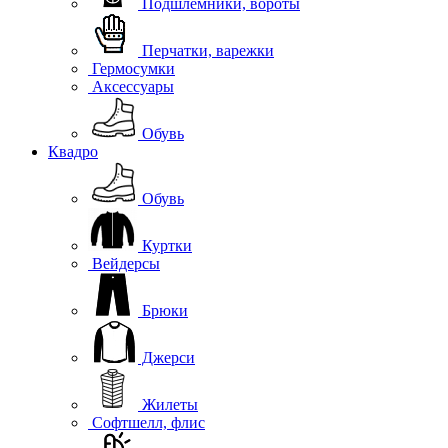
Подшлемники, вороты
Перчатки, варежки
Гермосумки
Аксессуары
Обувь
Квадро
Обувь
Куртки
Вейдерсы
Брюки
Джерси
Жилеты
Софтшелл, флис