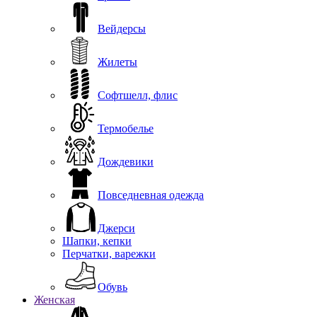
Вейдерсы
Жилеты
Софтшелл, флис
Термобелье
Дождевики
Повседневная одежда
Джерси
Шапки, кепки
Перчатки, варежки
Обувь
Женская