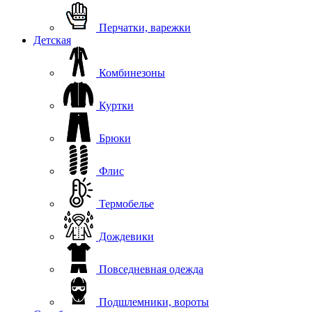
Перчатки, варежки
Детская
Комбинезоны
Куртки
Брюки
Флис
Термобелье
Дождевики
Повседневная одежда
Подшлемники, вороты