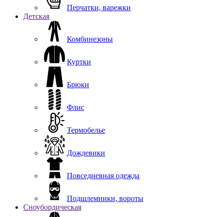
Перчатки, варежки
Детская
Комбинезоны
Куртки
Брюки
Флис
Термобелье
Дождевики
Повседневная одежда
Подшлемники, вороты
Сноубордическая