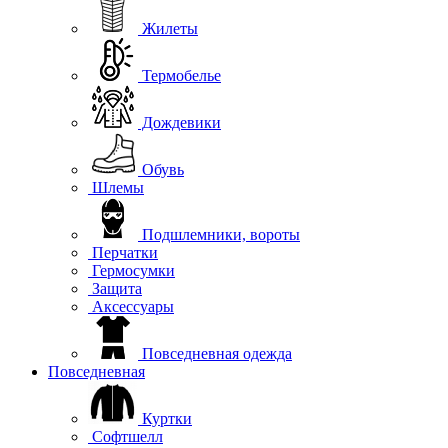
Жилеты
Термобелье
Дождевики
Обувь
Шлемы
Подшлемники, вороты
Перчатки
Гермосумки
Защита
Аксессуары
Повседневная одежда
Повседневная
Куртки
Софтшелл