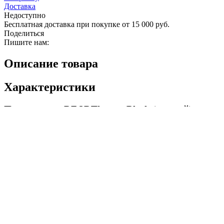
Доставка
Недоступно
Бесплатная доставка при покупке от 15 000 руб.
Поделиться
Пишите нам:
Описание товара
Характеристики
Подшлемник DF 3DThermo Black (черный)
Подшлемник анатомической формы с плоскими швами,
выполненный машинной вязкой. Отсутствуют боковые швы,
3D-структура
обеспечивает полный комфорт и свободу
движения. Хорошо облегает голову и
может использоваться
в любом сезоне
. Летом подойдет для мотоциклистов,
квадроциклистов, зимой – для снегоходчиков,
горнолыжников, сноубайкеров.
Плетение подшлемника зонированное
, с различной
степенью натяжения, эластичностью и плотностью. Спереди
для комфортного дыхания применяется крупная вязка-сетка.
Подшлемник хорошо закрывает шею.