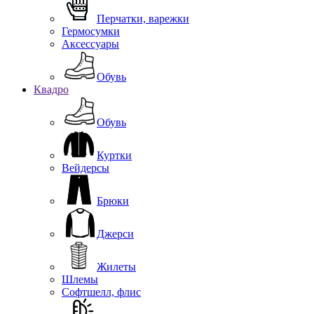
Перчатки, варежки
Гермосумки
Аксессуары
Обувь
Квадро
Обувь
Куртки
Вейдерсы
Брюки
Джерси
Жилеты
Шлемы
Софтшелл, флис