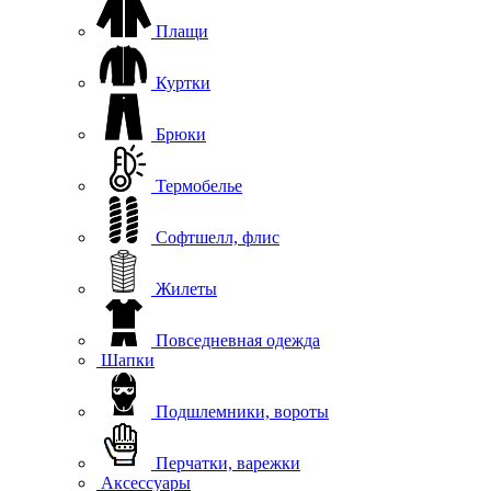
Плащи
Куртки
Брюки
Термобелье
Софтшелл, флис
Жилеты
Повседневная одежда
Шапки
Подшлемники, вороты
Перчатки, варежки
Аксессуары