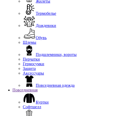
Жилеты
Термобелье
Дождевики
Обувь
Шлемы
Подшлемники, вороты
Перчатки
Гермосумки
Защита
Аксессуары
Повседневная одежда
Повседневная
Куртки
Софтшелл