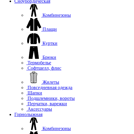
Сноубордическая
Комбинезоны
Плащи
Куртки
Брюки
Термобелье
Софтшелл, флис
Жилеты
Повседневная одежда
Шапки
Подшлемники, вороты
Перчатки, варежки
Аксессуары
Горнолыжная
Комбинезоны