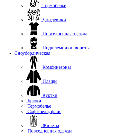
Термобелье
Дождевики
Повседневная одежда
Подшлемники, вороты
Сноубордическая
Комбинезоны
Плащи
Куртки
Брюки
Термобелье
Софтшелл, флис
Жилеты
Повседневная одежда