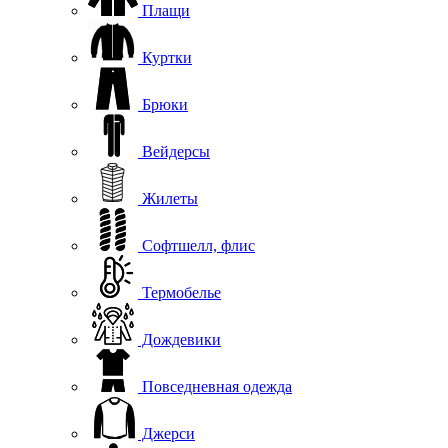
Плащи
Куртки
Брюки
Вейдерсы
Жилеты
Софтшелл, флис
Термобелье
Дождевики
Повседневная одежда
Джерси