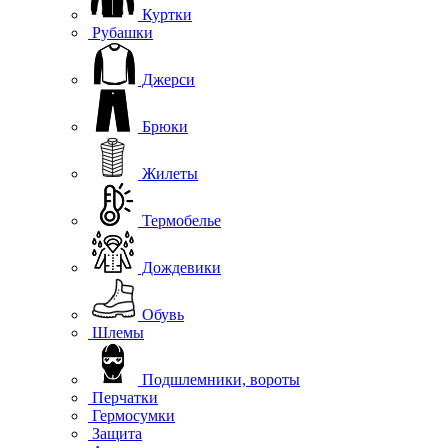
Куртки
Рубашки
Джерси
Брюки
Жилеты
Термобелье
Дождевики
Обувь
Шлемы
Подшлемники, вороты
Перчатки
Гермосумки
Защита