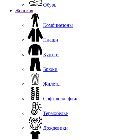
Обувь
Женская
Комбинезоны
Плащи
Куртки
Брюки
Жилеты
Софтшелл, флис
Термобелье
Дождевики