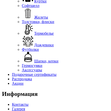
Куртки
Софтшелл
Жилеты
Толстовки, флиски
Термобелье
Дождевики
Футболки
Шапки, кепки
Гермосумки
Аксессуары
Подарочные сертификаты
Распродажа
Акции
Информация
Контакты
Галерея