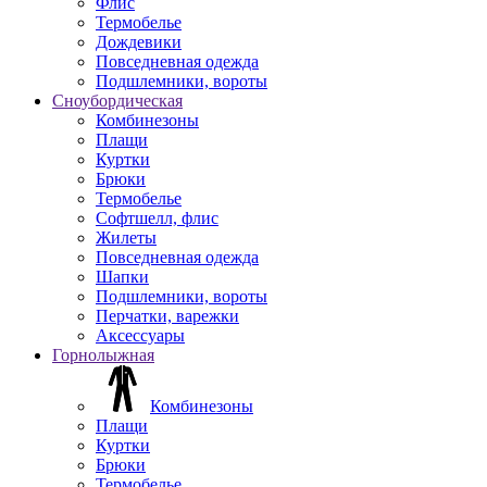
Флис
Термобелье
Дождевики
Повседневная одежда
Подшлемники, вороты
Сноубордическая
Комбинезоны
Плащи
Куртки
Брюки
Термобелье
Софтшелл, флис
Жилеты
Повседневная одежда
Шапки
Подшлемники, вороты
Перчатки, варежки
Аксессуары
Горнолыжная
Комбинезоны
Плащи
Куртки
Брюки
Термобелье