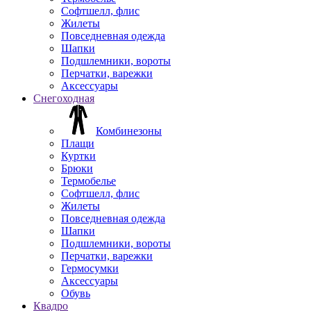
Софтшелл, флис
Жилеты
Повседневная одежда
Шапки
Подшлемники, вороты
Перчатки, варежки
Аксессуары
Снегоходная
Комбинезоны
Плащи
Куртки
Брюки
Термобелье
Софтшелл, флис
Жилеты
Повседневная одежда
Шапки
Подшлемники, вороты
Перчатки, варежки
Гермосумки
Аксессуары
Обувь
Квадро