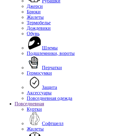
Рубашки
Джерси
Брюки
Жилеты
Термобелье
Дождевики
Обувь
Шлемы
Подшлемники, вороты
Перчатки
Гермосумки
Защита
Аксессуары
Повседневная одежда
Повседневная
Куртки
Софтшелл
Жилеты