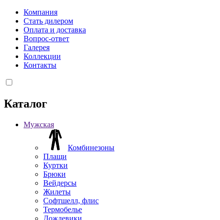
Компания
Стать дилером
Оплата и доставка
Вопрос-ответ
Галерея
Коллекции
Контакты
Каталог
Мужская
Комбинезоны
Плащи
Куртки
Брюки
Вейдерсы
Жилеты
Софтшелл, флис
Термобелье
Дождевики