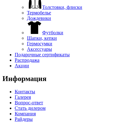
Толстовки, флиски
Термобелье
Дождевики
Футболки
Шапки, кепки
Гермосумки
Аксессуары
Подарочные сертификаты
Распродажа
Акции
Информация
Контакты
Галерея
Вопрос-ответ
Стать дилером
Компания
Райдеры