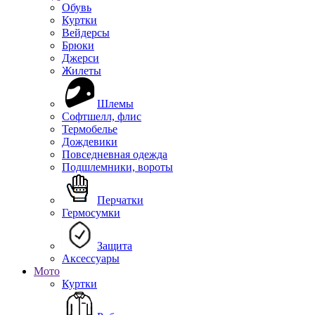
Обувь
Куртки
Вейдерсы
Брюки
Джерси
Жилеты
Шлемы
Софтшелл, флис
Термобелье
Дождевики
Повседневная одежда
Подшлемники, вороты
Перчатки
Гермосумки
Защита
Аксессуары
Мото
Куртки