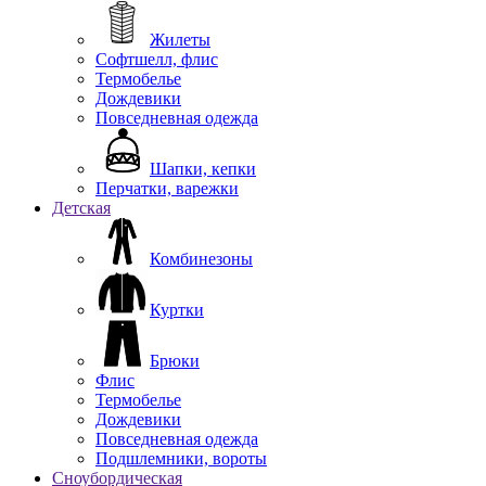
Жилеты
Софтшелл, флис
Термобелье
Дождевики
Повседневная одежда
Шапки, кепки
Перчатки, варежки
Детская
Комбинезоны
Куртки
Брюки
Флис
Термобелье
Дождевики
Повседневная одежда
Подшлемники, вороты
Сноубордическая