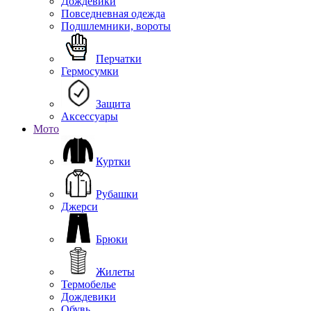
Дождевики
Повседневная одежда
Подшлемники, вороты
Перчатки
Гермосумки
Защита
Аксессуары
Мото
Куртки
Рубашки
Джерси
Брюки
Жилеты
Термобелье
Дождевики
Обувь