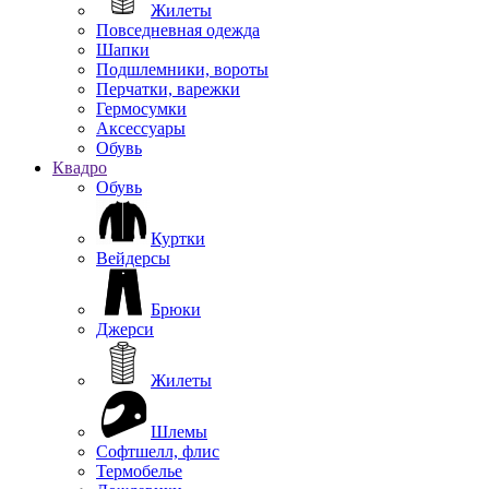
Жилеты
Повседневная одежда
Шапки
Подшлемники, вороты
Перчатки, варежки
Гермосумки
Аксессуары
Обувь
Квадро
Обувь
Куртки
Вейдерсы
Брюки
Джерси
Жилеты
Шлемы
Софтшелл, флис
Термобелье