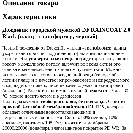
Описание товара
Характеристики
Дождевик городской мужской DF RAINCOAT 2.0
Black (плащ - трансформер, черный)
Черный дождевик от Dragonfly – плащ - трансформер, длина
укорачивается за счет подгибания и фиксации на потайные
кнопки. Эта
универсальная вещь
подходит для прогулок по
городу в дождливую погоду, выручит во время активного
отдыха в выходной день и в долгом путешествии. Можно
использовать в качестве повседневной вещи (городской
летний плащ) и в качестве непромокаемого и непродуваемого
слоя, надетого поверх иной верхней одежды и экипировки
(дождевик). Рассчитан на температурный режим от +5 до +30
°С, можно носить летом и в демисезон.
Плащ для мужчин
свободного кроя, без подклада
. Сшит
из
прочной 3-хслойной мембранной ткани DFTEX
, которая
обладает отличными водоотталкивающими и
ветрозащитными свойствами. Состав: 90% нейлон, 10%
спандекс, плотность 198 г/м², показатели мембраны
20000/20000 (вода/пар), влагозащитное покрытие PD WR. За