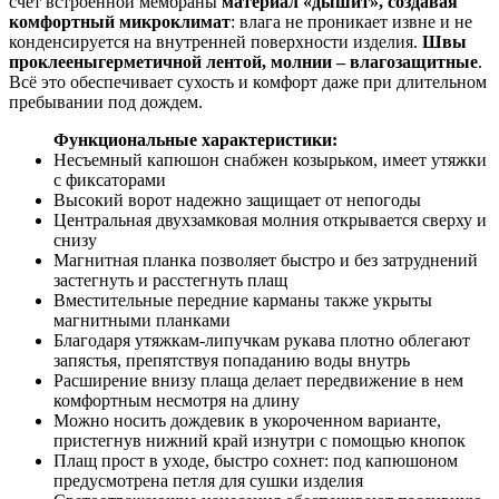
счет встроенной мембраны
материал «дышит»
, создавая
комфортный микроклимат
: влага не проникает извне и не
конденсируется на внутренней поверхности изделия.
Швы
проклеены
герметичной лентой, молнии – влагозащитные
.
Всё это обеспечивает сухость и комфорт даже при длительном
пребывании под дождем.
Функциональные характеристики:
Несъемный капюшон снабжен козырьком, имеет утяжки
с фиксаторами
Высокий ворот надежно защищает от непогоды
Центральная двухзамковая молния открывается сверху и
снизу
Магнитная планка позволяет быстро и без затруднений
застегнуть и расстегнуть плащ
Вместительные передние карманы также укрыты
магнитными планками
Благодаря утяжкам-липучкам рукава плотно облегают
запястья, препятствуя попаданию воды внутрь
Расширение внизу плаща делает передвижение в нем
комфортным несмотря на длину
Можно носить дождевик в укороченном варианте,
пристегнув нижний край изнутри с помощью кнопок
Плащ прост в уходе, быстро сохнет: под капюшоном
предусмотрена петля для сушки изделия