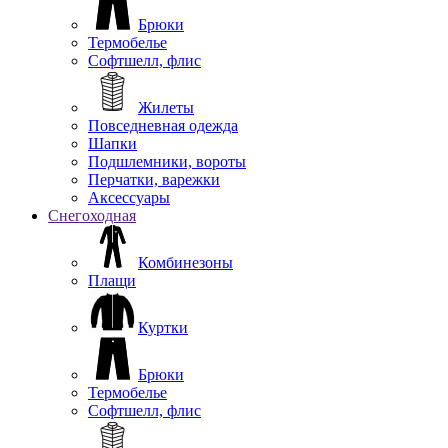
Брюки
Термобелье
Софтшелл, флис
Жилеты
Повседневная одежда
Шапки
Подшлемники, вороты
Перчатки, варежки
Аксессуары
Снегоходная
Комбинезоны
Плащи
Куртки
Брюки
Термобелье
Софтшелл, флис