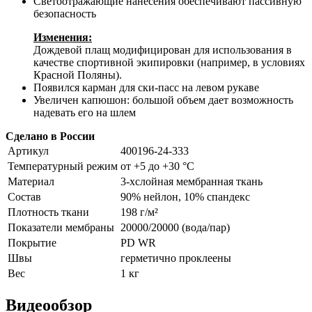
Светоотражающие нанесения обеспечивают пассивную
безопасность
Изменения:
Дождевой плащ модифицирован для использования в
качестве спортивной экипировки (например, в условиях
Красной Поляны).
Появился карман для ски-пасс на левом рукаве
Увеличен капюшон: большой объем дает возможность
надевать его на шлем
Сделано в России
Артикул
400196-24-333
Температурный режим
от +5 до +30 °С
Материал
3-хслойная мембранная ткань
Состав
90% нейлон, 10% спандекс
Плотность ткани
198 г/м²
Показатели мембраны
20000/20000 (вода/пар)
Покрытие
PD WR
Швы
герметично проклеены
Вес
1 кг
Видеообзор