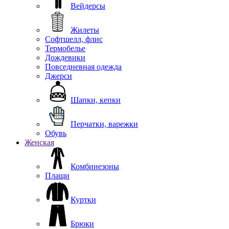
Вейдерсы
Жилеты
Софтшелл, флис
Термобелье
Дождевики
Повседневная одежда
Джерси
Шапки, кепки
Перчатки, варежки
Обувь
Женская
Комбинезоны
Плащи
Куртки
Брюки