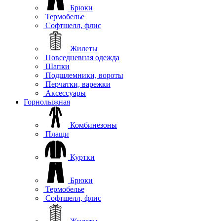
Брюки
Термобелье
Софтшелл, флис
Жилеты
Повседневная одежда
Шапки
Подшлемники, вороты
Перчатки, варежки
Аксессуары
Горнолыжная
Комбинезоны
Плащи
Куртки
Брюки
Термобелье
Софтшелл, флис