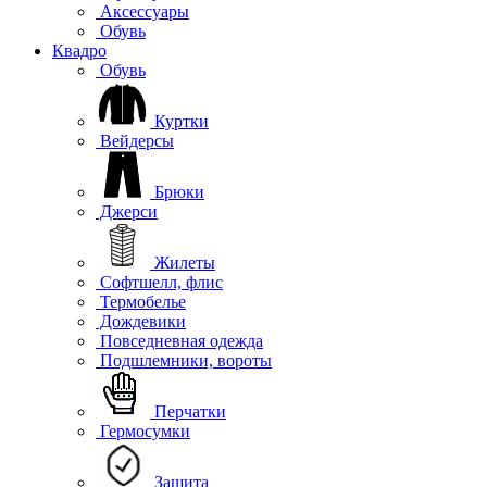
Аксессуары
Обувь
Квадро
Обувь
Куртки
Вейдерсы
Брюки
Джерси
Жилеты
Софтшелл, флис
Термобелье
Дождевики
Повседневная одежда
Подшлемники, вороты
Перчатки
Гермосумки
Защита