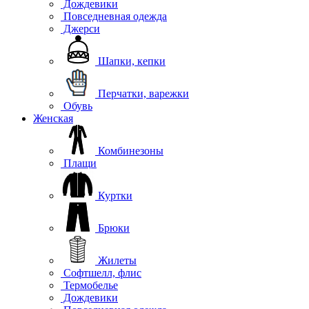
Дождевики
Повседневная одежда
Джерси
Шапки, кепки
Перчатки, варежки
Обувь
Женская
Комбинезоны
Плащи
Куртки
Брюки
Жилеты
Софтшелл, флис
Термобелье
Дождевики