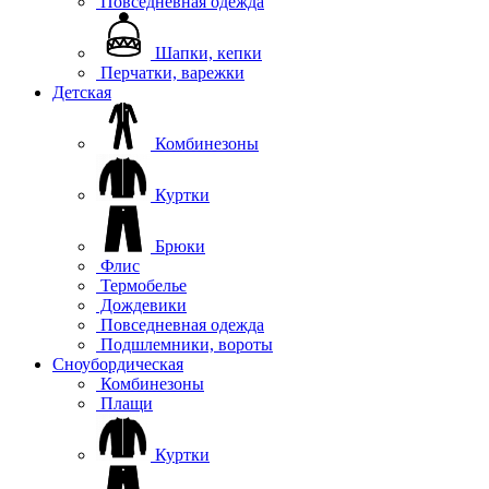
Повседневная одежда
Шапки, кепки
Перчатки, варежки
Детская
Комбинезоны
Куртки
Брюки
Флис
Термобелье
Дождевики
Повседневная одежда
Подшлемники, вороты
Сноубордическая
Комбинезоны
Плащи
Куртки