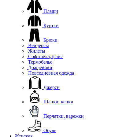
Плащи
Куртки
Брюки
Вейдерсы
Жилеты
Софтшелл, флис
Термобелье
Дождевики
Повседневная одежда
Джерси
Шапки, кепки
Перчатки, варежки
Обувь
Женская