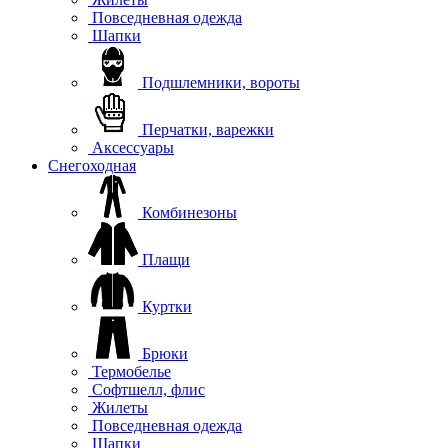
Повседневная одежда
Шапки
Подшлемники, вороты
Перчатки, варежки
Аксессуары
Снегоходная
Комбинезоны
Плащи
Куртки
Брюки
Термобелье
Софтшелл, флис
Жилеты
Повседневная одежда
Шапки