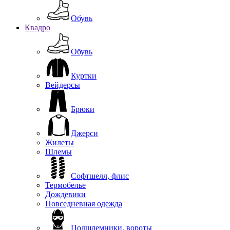
Обувь
Квадро
Обувь
Куртки
Вейдерсы
Брюки
Джерси
Жилеты
Шлемы
Софтшелл, флис
Термобелье
Дождевики
Повседневная одежда
Подшлемники, вороты