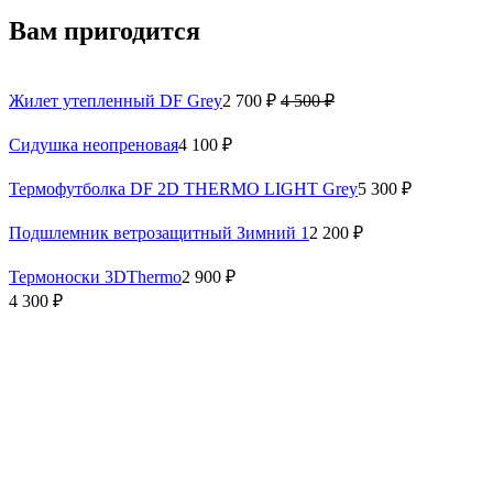
Вам пригодится
Жилет утепленный DF Grey
2 700 ₽
4 500 ₽
Сидушка неопреновая
4 100 ₽
Термофутболка DF 2D THERMO LIGHT Grey
5 300 ₽
Подшлемник ветрозащитный Зимний 1
2 200 ₽
Термоноски 3DThermo
2 900 ₽
4 300 ₽
Артикул: 300215-900
Таблица размеров
XS-S
В корзину
Доставка
В наличии
Бесплатная доставка при покупке от 15 000 руб.