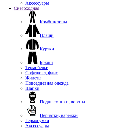
Аксессуары
Снегоходная
Комбинезоны
Плащи
Куртки
Брюки
Термобелье
Софтшелл, флис
Жилеты
Повседневная одежда
Шапки
Подшлемники, вороты
Перчатки, варежки
Гермосумки
Аксессуары