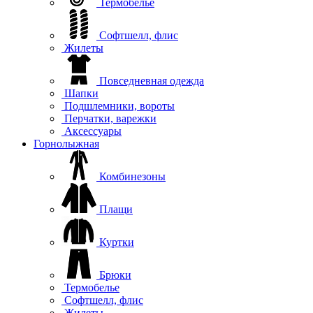
Термобелье
Софтшелл, флис
Жилеты
Повседневная одежда
Шапки
Подшлемники, вороты
Перчатки, варежки
Аксессуары
Горнолыжная
Комбинезоны
Плащи
Куртки
Брюки
Термобелье
Софтшелл, флис
Жилеты