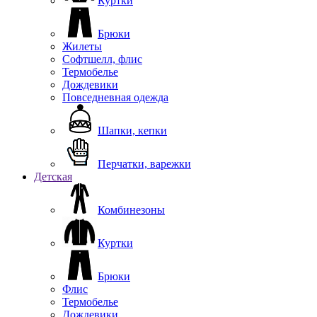
Куртки
Брюки
Жилеты
Софтшелл, флис
Термобелье
Дождевики
Повседневная одежда
Шапки, кепки
Перчатки, варежки
Детская
Комбинезоны
Куртки
Брюки
Флис
Термобелье
Дождевики