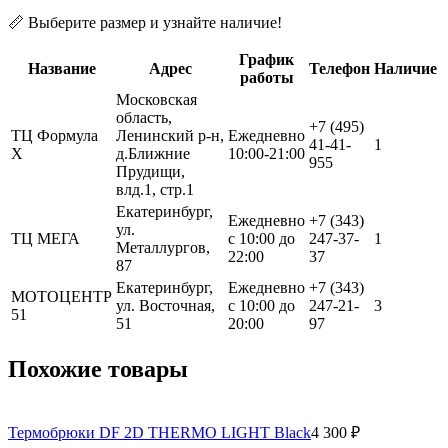
📏 Выберите размер и узнайте наличие!
График
Название
Адрес
Телефон
Наличие
работы
Московская
область,
+7 (495)
ТЦ Формула
Ленинский р-н,
Ежедневно
41-41-
1
Х
д.Ближние
10:00-21:00
955
Прудищи,
влд.1, стр.1
Екатеринбург,
Ежедневно
+7 (343)
ул.
ТЦ МЕГА
с 10:00 до
247-37-
1
Металлургов,
22:00
37
87
Екатеринбург,
Ежедневно
+7 (343)
МОТОЦЕНТР
ул. Восточная,
с 10:00 до
247-21-
3
51
51
20:00
97
Похожие товары
Термобрюки DF 2D THERMO LIGHT Black
4 300 ₽