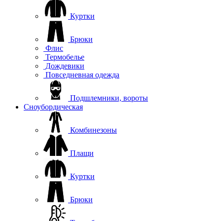
Куртки
Брюки
Флис
Термобелье
Дождевики
Повседневная одежда
Подшлемники, вороты
Сноубордическая
Комбинезоны
Плащи
Куртки
Брюки