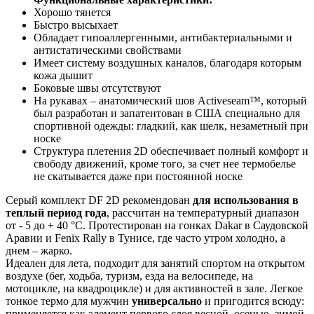
Хорошо тянется
Быстро высыхает
Обладает гипоаллергенными, антибактериальными и
антистатическими свойствами
Имеет систему воздушных каналов, благодаря которым
кожа дышит
Боковые швы отсутствуют
На рукавах – анатомический шов Activeseam™, который
был разработан и запатентован в США специально для
спортивной одежды: гладкий, как шелк, незаметный при
носке
Структура плетения 2D обеспечивает полный комфорт и
свободу движений, кроме того, за счет нее термобелье
не скатывается даже при постоянной носке
Серый комплект DF 2D рекомендован
для использования в
теплый период года
, рассчитан на температурный диапазон
от - 5 до + 40 °С. Протестирован на гонках Dakar в Саудовской
Аравии и Fenix Rally в Тунисе, где часто утром холодно, а
днем – жарко.
Идеален для лета, подходит для занятий спортом на открытом
воздухе (бег, ходьба, туризм, езда на велосипеде, на
мотоцикле, на квадроцикле) и для активностей в зале. Легкое
тонкое термо для мужчин
универсально
и пригодится всюду:
применяется как элемент первого слоя весной, осенью, зимой