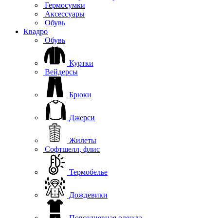
Гермосумки
Аксессуары
Обувь
Квадро
Обувь
Куртки
Вейдерсы
Брюки
Джерси
Жилеты
Софтшелл, флис
Термобелье
Дождевики
Повседневная одежда