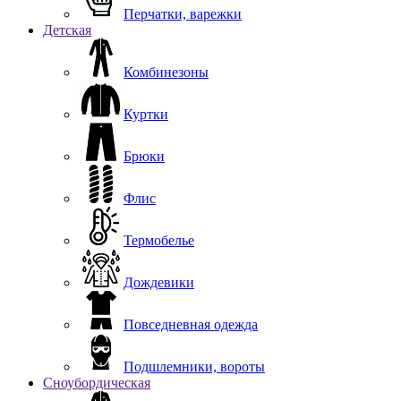
Перчатки, варежки
Детская
Комбинезоны
Куртки
Брюки
Флис
Термобелье
Дождевики
Повседневная одежда
Подшлемники, вороты
Сноубордическая