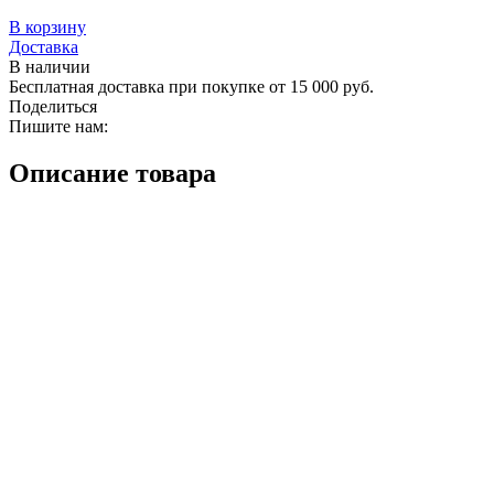
В корзину
Доставка
В наличии
Бесплатная доставка при покупке от 15 000 руб.
Поделиться
Пишите нам:
Описание товара
Характеристики
Вейдерсы мужские мембранные QUAD PRO Man
Grey - Black (серые)
QUAD PRO – выбор тех мужчин, которые любят «грязевые
покатушки» на квадроциклах, багги, вездеходах и с головой
погружены в романтику бездорожья. Черные вейдерсы
созданы специально
для путешествий off-road,
связанных с
экстремальными нагрузками и преодолением водных
препятствий: болот, ручьев, мелких рек и грязевых (очень
грязевых!) ям. Эргономичный крой
учитывает посадку на
технику
. Можно носить эти квадроштаны как летом, так и