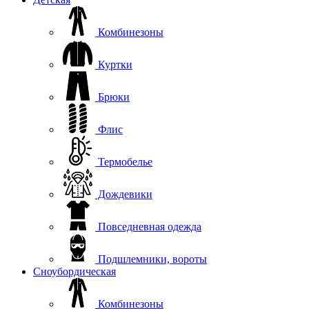
Комбинезоны
Куртки
Брюки
Флис
Термобелье
Дождевики
Повседневная одежда
Подшлемники, вороты
Сноубордическая
Комбинезоны