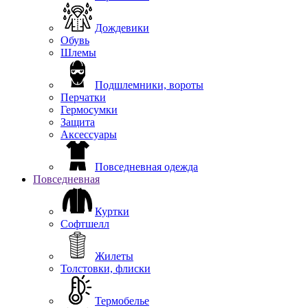
Дождевики
Обувь
Шлемы
Подшлемники, вороты
Перчатки
Гермосумки
Защита
Аксессуары
Повседневная одежда
Повседневная
Куртки
Софтшелл
Жилеты
Толстовки, флиски
Термобелье