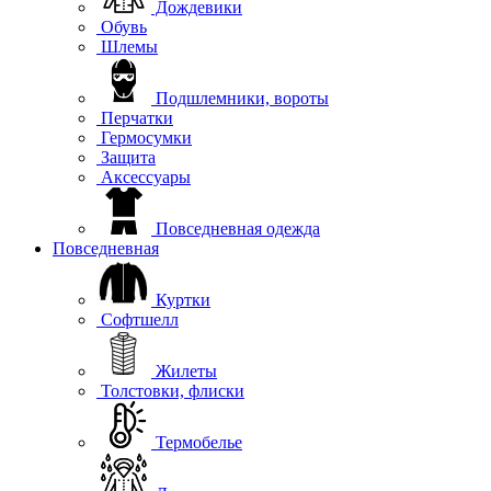
Дождевики
Обувь
Шлемы
Подшлемники, вороты
Перчатки
Гермосумки
Защита
Аксессуары
Повседневная одежда
Повседневная
Куртки
Софтшелл
Жилеты
Толстовки, флиски
Термобелье