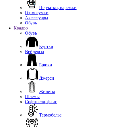
Перчатки, варежки
Гермосумки
Аксессуары
Обувь
Квадро
Обувь
Куртки
Вейдерсы
Брюки
Джерси
Жилеты
Шлемы
Софтшелл, флис
Термобелье