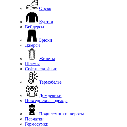
Обувь
Куртки
Вейдерсы
Брюки
Джерси
Жилеты
Шлемы
Софтшелл, флис
Термобелье
Дождевики
Повседневная одежда
Подшлемники, вороты
Перчатки
Гермосумки