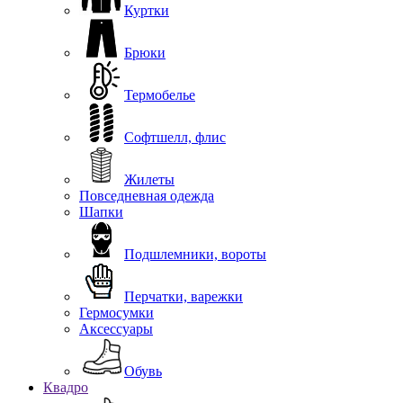
Куртки
Брюки
Термобелье
Софтшелл, флис
Жилеты
Повседневная одежда
Шапки
Подшлемники, вороты
Перчатки, варежки
Гермосумки
Аксессуары
Обувь
Квадро