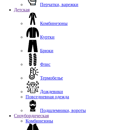
Перчатки, варежки
Детская
Комбинезоны
Куртки
Брюки
Флис
Термобелье
Дождевики
Повседневная одежда
Подшлемники, вороты
Сноубордическая
Комбинезоны