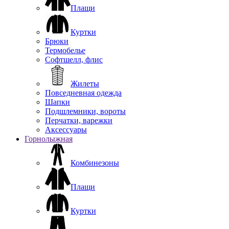
Плащи
Куртки
Брюки
Термобелье
Софтшелл, флис
Жилеты
Повседневная одежда
Шапки
Подшлемники, вороты
Перчатки, варежки
Аксессуары
Горнолыжная
Комбинезоны
Плащи
Куртки