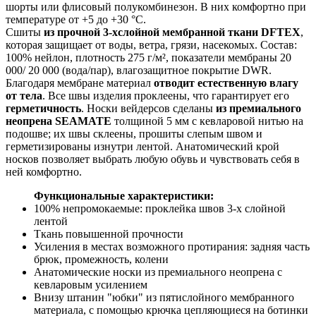
шорты или флисовый полукомбинезон. В них комфортно при
температуре от +5 до +30 °С.
Сшиты
из прочной 3-хслойной мембранной ткани DFTEX
,
которая защищает от воды, ветра, грязи, насекомых. Состав:
100% нейлон, плотность 275 г/м², показатели мембраны 20
000/ 20 000 (вода/пар), влагозащитное покрытие DWR.
Благодаря мембране материал
отводит естественную влагу
от тела
. Все швы изделия проклеены, что гарантирует его
герметичность
. Носки вейдерсов сделаны
из премиального
неопрена SEAMATE
толщиной 5 мм с кевларовой нитью на
подошве; их швы склеены, прошиты слепым швом и
герметизированы изнутри лентой. Анатомический крой
носков позволяет выбрать любую обувь и чувствовать себя в
ней комфортно.
Функциональные характеристики:
100% непромокаемые: проклейка швов 3-х слойной
лентой
Ткань повышенной прочности
Усиления в местах возможного протирания: задняя часть
брюк, промежность, колени
Анатомические носки из премиального неопрена с
кевларовым усилением
Внизу штанин "юбки" из пятислойного мембранного
материала, с помощью крючка цепляющиеся на ботинки