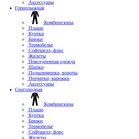
Аксессуары
Горнолыжная
Комбинезоны
Плащи
Куртки
Брюки
Термобелье
Софтшелл, флис
Жилеты
Повседневная одежда
Шапки
Подшлемники, вороты
Перчатки, варежки
Аксессуары
Снегоходная
Комбинезоны
Плащи
Куртки
Брюки
Термобелье
Софтшелл, флис
Жилеты