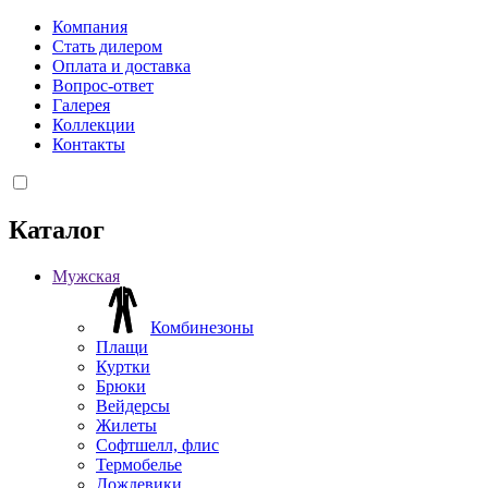
Компания
Стать дилером
Оплата и доставка
Вопрос-ответ
Галерея
Коллекции
Контакты
Каталог
Мужская
Комбинезоны
Плащи
Куртки
Брюки
Вейдерсы
Жилеты
Софтшелл, флис
Термобелье
Дождевики