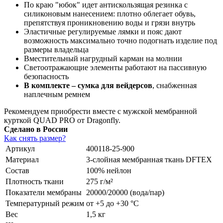
По краю "юбок" идет антискользящая резинка с
силиконовым нанесением: плотно облегает обувь,
препятствуя проникновению воды и грязи внутрь
Эластичные регулируемые лямки и пояс дают
возможность максимально точно подогнать изделие под
размеры владельца
Вместительный нагрудный карман на молнии
Светоотражающие элементы работают на пассивную
безопасность
В комплекте – сумка для вейдерсов
, снабженная
наплечным ремнем
Рекомендуем приобрести вместе с мужской мембранной
курткой QUAD PRO от Dragonfly.
Сделано в России
Как снять размер?
Артикул
400118-25-900
Материал
3-слойная мембранная ткань DFTEX
Состав
100% нейлон
Плотность ткани
275 г/м²
Показатели мембраны
20000/20000 (вода/пар)
Температурный режим
от +5 до +30 °С
Вес
1,5 кг