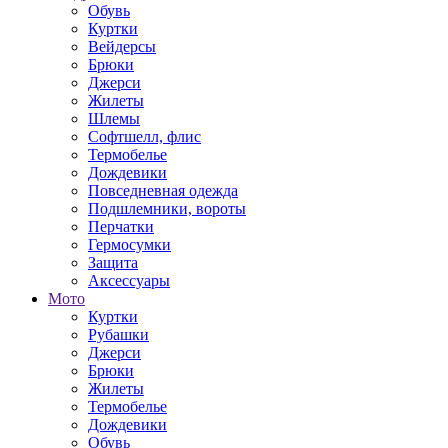
Обувь
Куртки
Вейдерсы
Брюки
Джерси
Жилеты
Шлемы
Софтшелл, флис
Термобелье
Дождевики
Повседневная одежда
Подшлемники, вороты
Перчатки
Гермосумки
Защита
Аксессуары
Мото
Куртки
Рубашки
Джерси
Брюки
Жилеты
Термобелье
Дождевики
Обувь