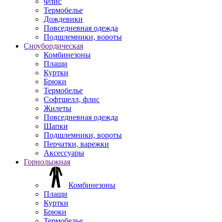
Флис
Термобелье
Дождевики
Повседневная одежда
Подшлемники, вороты
Сноубордическая
Комбинезоны
Плащи
Куртки
Брюки
Термобелье
Софтшелл, флис
Жилеты
Повседневная одежда
Шапки
Подшлемники, вороты
Перчатки, варежки
Аксессуары
Горнолыжная
Комбинезоны
Плащи
Куртки
Брюки
Термобелье