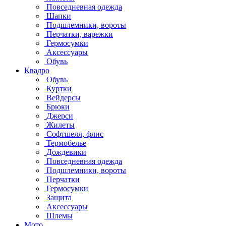
Повседневная одежда
Шапки
Подшлемники, вороты
Перчатки, варежки
Гермосумки
Аксессуары
Обувь
Квадро
Обувь
Куртки
Вейдерсы
Брюки
Джерси
Жилеты
Софтшелл, флис
Термобелье
Дождевики
Повседневная одежда
Подшлемники, вороты
Перчатки
Гермосумки
Защита
Аксессуары
Шлемы
Мото