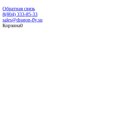
Обратная связь
8(804) 333-85-33
sales@dragon-fly.su
Корзина
0