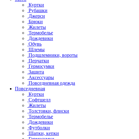
Куртки
Рубашки
Джерси
Брюки
Жилеты
Термобелье
Дождевики
Обувь
Шлемы
Подшлемники, вороты
Перчатки
Гермосумки
Защита
Аксессуары
Повседневная одежда
Повседневная
Куртки
Софтшелл
Жилеты
Толстовки, флиски
Термобелье
Дождевики
Футболки
Шапки, кепки
Гермосумки