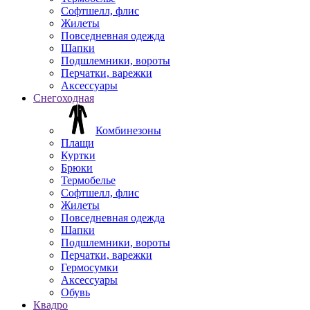
Софтшелл, флис
Жилеты
Повседневная одежда
Шапки
Подшлемники, вороты
Перчатки, варежки
Аксессуары
Снегоходная
Комбинезоны
Плащи
Куртки
Брюки
Термобелье
Софтшелл, флис
Жилеты
Повседневная одежда
Шапки
Подшлемники, вороты
Перчатки, варежки
Гермосумки
Аксессуары
Обувь
Квадро