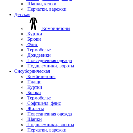
Шапки, кепки
Перчатки, варежки
Детская
Комбинезоны
Куртки
Брюки
Флис
Термобелье
Дождевики
Повседневная одежда
Подшлемники, вороты
Сноубордическая
Комбинезоны
Плащи
Куртки
Брюки
Термобелье
Софтшелл, флис
Жилеты
Повседневная одежда
Шапки
Подшлемники, вороты
Перчатки, варежки