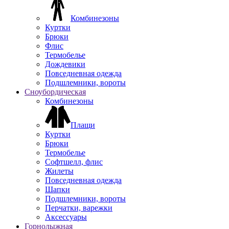
Комбинезоны
Куртки
Брюки
Флис
Термобелье
Дождевики
Повседневная одежда
Подшлемники, вороты
Сноубордическая
Комбинезоны
Плащи
Куртки
Брюки
Термобелье
Софтшелл, флис
Жилеты
Повседневная одежда
Шапки
Подшлемники, вороты
Перчатки, варежки
Аксессуары
Горнолыжная