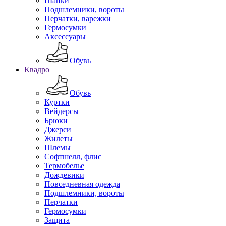
Шапки
Подшлемники, вороты
Перчатки, варежки
Гермосумки
Аксессуары
Обувь
Квадро
Обувь
Куртки
Вейдерсы
Брюки
Джерси
Жилеты
Шлемы
Софтшелл, флис
Термобелье
Дождевики
Повседневная одежда
Подшлемники, вороты
Перчатки
Гермосумки
Защита