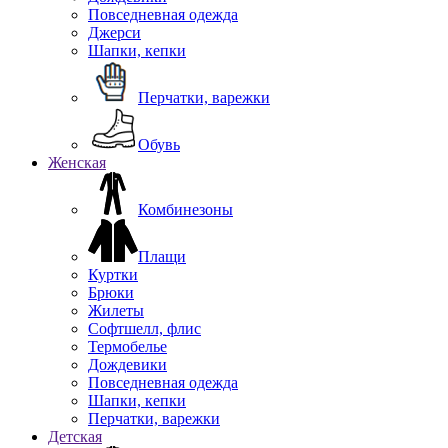
Повседневная одежда
Джерси
Шапки, кепки
Перчатки, варежки
Обувь
Женская
Комбинезоны
Плащи
Куртки
Брюки
Жилеты
Софтшелл, флис
Термобелье
Дождевики
Повседневная одежда
Шапки, кепки
Перчатки, варежки
Детская