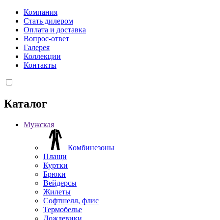
Компания
Стать дилером
Оплата и доставка
Вопрос-ответ
Галерея
Коллекции
Контакты
Каталог
Мужская
Комбинезоны
Плащи
Куртки
Брюки
Вейдерсы
Жилеты
Софтшелл, флис
Термобелье
Дождевики