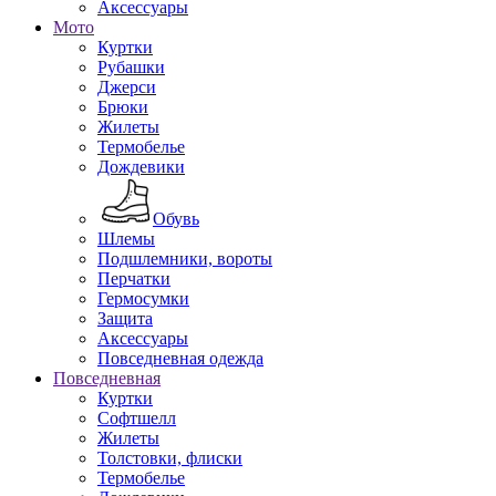
Аксессуары
Мото
Куртки
Рубашки
Джерси
Брюки
Жилеты
Термобелье
Дождевики
Обувь
Шлемы
Подшлемники, вороты
Перчатки
Гермосумки
Защита
Аксессуары
Повседневная одежда
Повседневная
Куртки
Софтшелл
Жилеты
Толстовки, флиски
Термобелье