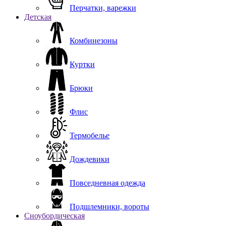
Перчатки, варежки
Детская
Комбинезоны
Куртки
Брюки
Флис
Термобелье
Дождевики
Повседневная одежда
Подшлемники, вороты
Сноубордическая