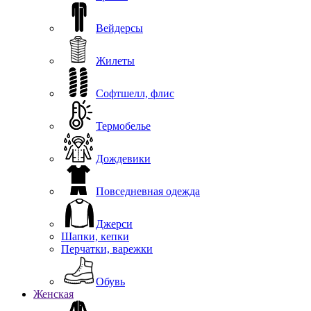
Вейдерсы
Жилеты
Софтшелл, флис
Термобелье
Дождевики
Повседневная одежда
Джерси
Шапки, кепки
Перчатки, варежки
Обувь
Женская