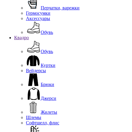
Перчатки, варежки
Гермосумки
Аксессуары
Обувь
Квадро
Обувь
Куртки
Вейдерсы
Брюки
Джерси
Жилеты
Шлемы
Софтшелл, флис