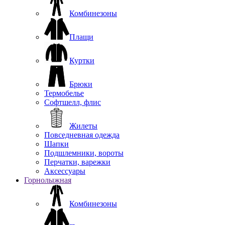
Комбинезоны
Плащи
Куртки
Брюки
Термобелье
Софтшелл, флис
Жилеты
Повседневная одежда
Шапки
Подшлемники, вороты
Перчатки, варежки
Аксессуары
Горнолыжная
Комбинезоны