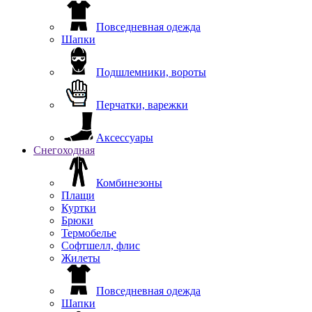
Повседневная одежда
Шапки
Подшлемники, вороты
Перчатки, варежки
Аксессуары
Снегоходная
Комбинезоны
Плащи
Куртки
Брюки
Термобелье
Софтшелл, флис
Жилеты
Повседневная одежда
Шапки