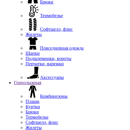
Брюки
Термобелье
Софтшелл, флис
Жилеты
Повседневная одежда
Шапки
Подшлемники, вороты
Перчатки, варежки
Аксессуары
Горнолыжная
Комбинезоны
Плащи
Куртки
Брюки
Термобелье
Софтшелл, флис
Жилеты