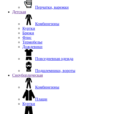
Перчатки, варежки
Детская
Комбинезоны
Куртки
Брюки
Флис
Термобелье
Дождевики
Повседневная одежда
Подшлемники, вороты
Сноубордическая
Комбинезоны
Плащи
Куртки