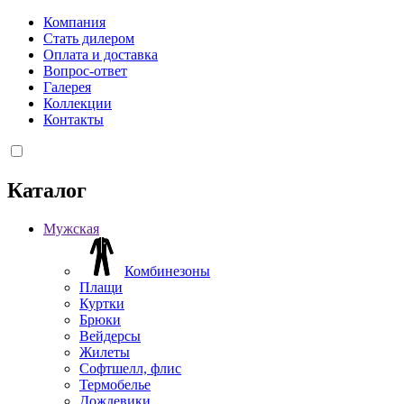
Компания
Стать дилером
Оплата и доставка
Вопрос-ответ
Галерея
Коллекции
Контакты
Каталог
Мужская
Комбинезоны
Плащи
Куртки
Брюки
Вейдерсы
Жилеты
Софтшелл, флис
Термобелье
Дождевики