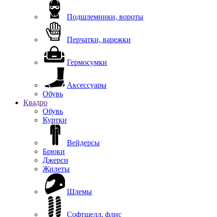
Подшлемники, вороты
Перчатки, варежки
Гермосумки
Аксессуары
Обувь
Квадро
Обувь
Куртки
Вейдерсы
Брюки
Джерси
Жилеты
Шлемы
Софтшелл, флис