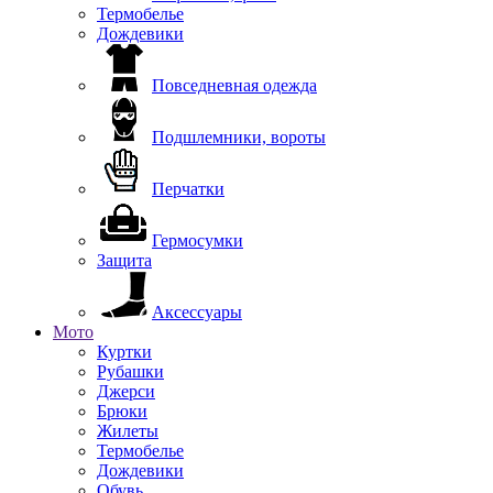
Термобелье
Дождевики
Повседневная одежда
Подшлемники, вороты
Перчатки
Гермосумки
Защита
Аксессуары
Мото
Куртки
Рубашки
Джерси
Брюки
Жилеты
Термобелье
Дождевики
Обувь