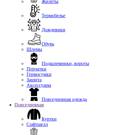
Жилеты
Термобелье
Дождевики
Обувь
Шлемы
Подшлемники, вороты
Перчатки
Гермосумки
Защита
Аксессуары
Повседневная одежда
Повседневная
Куртки
Софтшелл