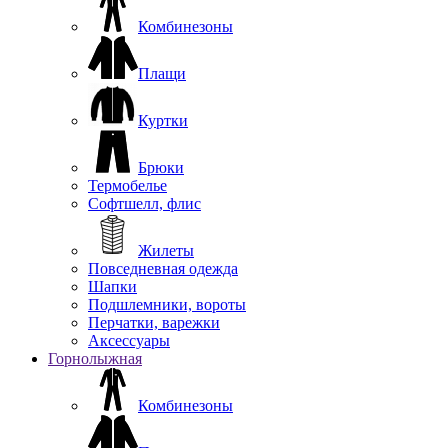
Комбинезоны
Плащи
Куртки
Брюки
Термобелье
Софтшелл, флис
Жилеты
Повседневная одежда
Шапки
Подшлемники, вороты
Перчатки, варежки
Аксессуары
Горнолыжная
Комбинезоны