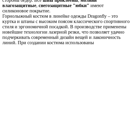
стороны бёдер. Все
швы проклеены
,
молнии
влагозащитные
,
снегозащитные "юбки"
имеют
силиконовое покрытие.
Горнолыжный костюм в линейке одежды Dragonfly – это
куртка и штаны с высоким поясом классического спортивного
стиля и эргономичной посадкой. В производстве применены
новейшие технологии лазерной резки, что позволяет удачно
подчеркивать современный дизайн вещей и лаконичность
линий. При создании костюма использованы
высококачественные материалы, он оснащен всем
необходимым функционалом для комфортного катания на
подготовленных трассах и для неэкстремального фрирайда.
Костюм отлично
подходит и для обычного активного
отдыха на природе
.
Комфортный температурный диапазон от 0 до -20 °С.
Материалы:
Двухслойная мембранная ткань TORAY
DELFY(Япония)
Верхний слой ткани – 100% полиэстер с покрытием
DWR
Второй слой – полиуретановая мембрана с
показателями: 10 000/10 000 (вода/пар)
Утеплитель нового поколения СЛАЙТЕКС ПРЕМИУМ
(Россия): 100 г/м² - основная часть; 60 г/м² – низ штанин