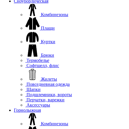
Сноубордическая
Комбинезоны
Плащи
Куртки
Брюки
Термобелье
Софтшелл, флис
Жилеты
Повседневная одежда
Шапки
Подшлемники, вороты
Перчатки, варежки
Аксессуары
Горнолыжная
Комбинезоны