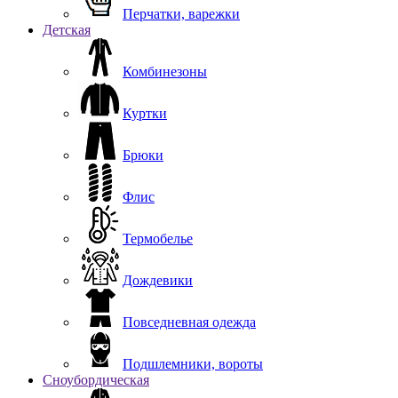
Перчатки, варежки
Детская
Комбинезоны
Куртки
Брюки
Флис
Термобелье
Дождевики
Повседневная одежда
Подшлемники, вороты
Сноубордическая