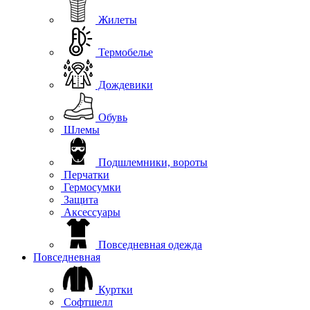
Жилеты
Термобелье
Дождевики
Обувь
Шлемы
Подшлемники, вороты
Перчатки
Гермосумки
Защита
Аксессуары
Повседневная одежда
Повседневная
Куртки
Софтшелл