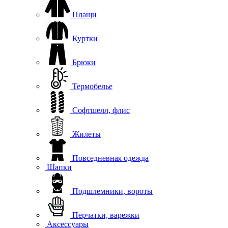
Плащи
Куртки
Брюки
Термобелье
Софтшелл, флис
Жилеты
Повседневная одежда
Шапки
Подшлемники, вороты
Перчатки, варежки
Аксессуары