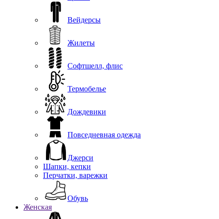
Вейдерсы
Жилеты
Софтшелл, флис
Термобелье
Дождевики
Повседневная одежда
Джерси
Шапки, кепки
Перчатки, варежки
Обувь
Женская