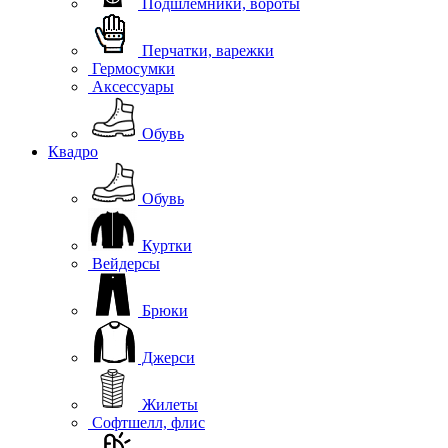
Подшлемники, вороты
Перчатки, варежки
Гермосумки
Аксессуары
Обувь
Квадро
Обувь
Куртки
Вейдерсы
Брюки
Джерси
Жилеты
Софтшелл, флис