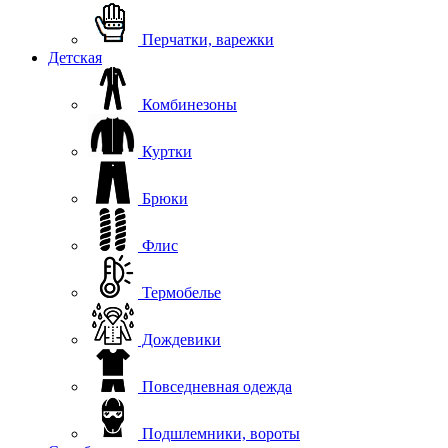
Перчатки, варежки
Детская
Комбинезоны
Куртки
Брюки
Флис
Термобелье
Дождевики
Повседневная одежда
Подшлемники, вороты