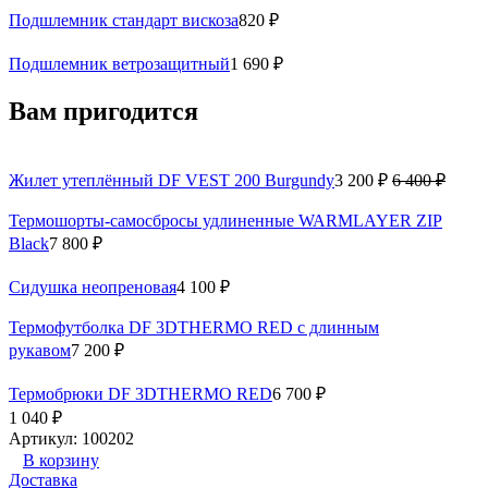
Подшлемник стандарт вискоза
820 ₽
Подшлемник ветрозащитный
1 690 ₽
Вам пригодится
Жилет утеплённый DF VEST 200 Burgundy
3 200 ₽
6 400 ₽
Термошорты-самосбросы удлиненные WARMLAYER ZIP
Вlack
7 800 ₽
Сидушка неопреновая
4 100 ₽
Термофутболка DF 3DTHERMO RED с длинным
рукавом
7 200 ₽
Термобрюки DF 3DTHERMO RED
6 700 ₽
1 040 ₽
Артикул: 100202
В корзину
Доставка