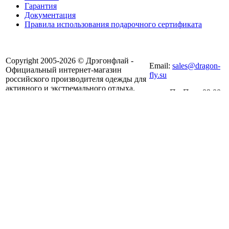
Гарантия
Документация
Правила использования подарочного сертификата
8(804) 333-85-33
Copyright 2005-2026 © Дрэгонфлай -
Email:
sales@dragon-
Официальный интернет-магазин
fly.su
российского производителя одежды для
активного и экстремального отдыха.
Пн-Пт: с 09:00
Все права защищены.
до 18:00
(Екатеринбург)
г. Екатеринбург, ул. Металлургов, 87
Посмотреть на карте
Исключительные права на все результаты интеллектуальной
деятельности и (или) приравненные к ним средства
индивидуализации (включая, но не ограничиваясь этим,
дизайны изделий, логотипы, товарные знаки, промышленные
образцы) принадлежат
ООО «Дрэгонфлай»