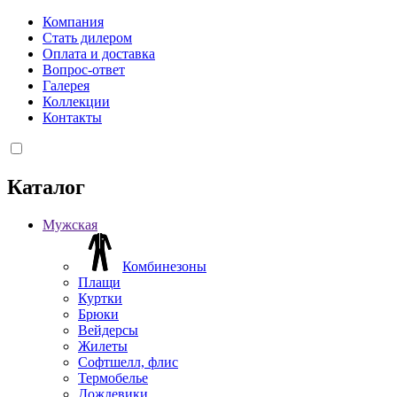
Компания
Стать дилером
Оплата и доставка
Вопрос-ответ
Галерея
Коллекции
Контакты
Каталог
Мужская
Комбинезоны
Плащи
Куртки
Брюки
Вейдерсы
Жилеты
Софтшелл, флис
Термобелье
Дождевики