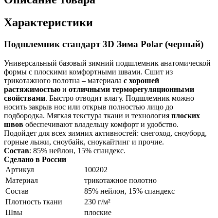
Характеристики
Подшлемник стандарт 3D Зима Polar (черный)
Универсальный базовый зимний подшлемник анатомической
формы с плоскими комфортными швами. Сшит из
трикотажного полотна – материала
с хорошей
растяжимостью
и
отличными терморегуляционными
свойствами
. Быстро отводит влагу. Подшлемник можно
носить закрыв нос или открыв полностью лицо до
подбородка. Мягкая текстура ткани и технология
плоских
швов
обеспечивают владельцу комфорт и удобство.
Подойдет для всех зимних активностей: снегоход, сноуборд,
горные лыжи, сноубайк, сноукайтинг и прочие.
Состав
: 85% нейлон, 15% спандекс.
Сделано в России
Артикул
100202
Материал
трикотажное полотно
Состав
85% нейлон, 15% спандекс
Плотность ткани
230 г/м²
Швы
плоские