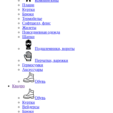
Комбинезоны
Плащи
Куртки
Брюки
Термобелье
Софтшелл, флис
Жилеты
Повседневная одежда
Шапки
Подшлемники, вороты
Перчатки, варежки
Гермосумки
Аксессуары
Обувь
Квадро
Обувь
Куртки
Вейдерсы
Брюки