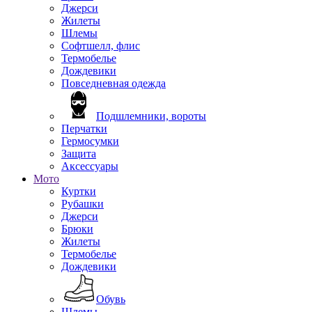
Джерси
Жилеты
Шлемы
Софтшелл, флис
Термобелье
Дождевики
Повседневная одежда
Подшлемники, вороты
Перчатки
Гермосумки
Защита
Аксессуары
Мото
Куртки
Рубашки
Джерси
Брюки
Жилеты
Термобелье
Дождевики
Обувь
Шлемы