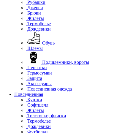
Рубашки
Джерси
Брюки
Жилеты
Термобелье
Дождевики
Обувь
Шлемы
Подшлемники, вороты
Перчатки
Гермосумки
Защита
Аксессуары
Повседневная одежда
Повседневная
Куртки
Софтшелл
Жилеты
Толстовки, флиски
Термобелье
Дождевики
Футболки