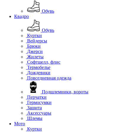
Обувь
Квадро
Обувь
Куртки
Вейдерсы
Брюки
Джерси
Жилеты
Софтшелл, флис
Термобелье
Дождевики
Повседневная одежда
Подшлемники, вороты
Перчатки
Гермосумки
Защита
Аксессуары
Шлемы
Мото
Куртки