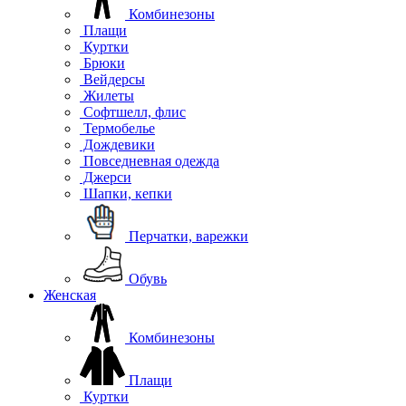
Комбинезоны
Плащи
Куртки
Брюки
Вейдерсы
Жилеты
Софтшелл, флис
Термобелье
Дождевики
Повседневная одежда
Джерси
Шапки, кепки
Перчатки, варежки
Обувь
Женская
Комбинезоны
Плащи
Куртки