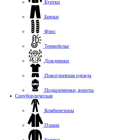
Куртки
Брюки
Флис
Термобелье
Дождевики
Повседневная одежда
Подшлемники, вороты
Сноубордическая
Комбинезоны
Плащи
Куртки