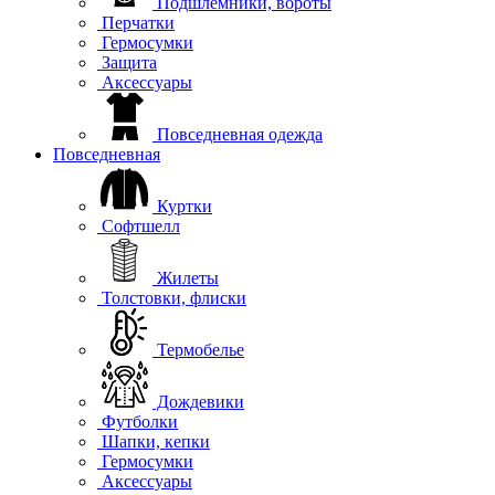
Подшлемники, вороты
Перчатки
Гермосумки
Защита
Аксессуары
Повседневная одежда
Повседневная
Куртки
Софтшелл
Жилеты
Толстовки, флиски
Термобелье
Дождевики
Футболки
Шапки, кепки
Гермосумки
Аксессуары