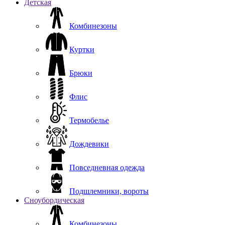
Детская
Комбинезоны
Куртки
Брюки
Флис
Термобелье
Дождевики
Повседневная одежда
Подшлемники, вороты
Сноубордическая
Комбинезоны