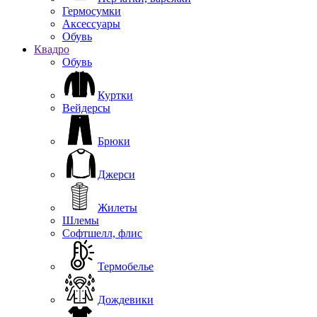
Гермосумки
Аксессуары
Обувь
Квадро
Обувь
Куртки
Вейдерсы
Брюки
Джерси
Жилеты
Шлемы
Софтшелл, флис
Термобелье
Дождевики