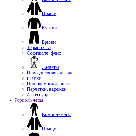
Плащи
Куртки
Брюки
Термобелье
Софтшелл, флис
Жилеты
Повседневная одежда
Шапки
Подшлемники, вороты
Перчатки, варежки
Аксессуары
Горнолыжная
Комбинезоны
Плащи