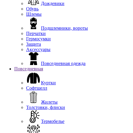
Дождевики
Обувь
Шлемы
Подшлемники, вороты
Перчатки
Гермосумки
Защита
Аксессуары
Повседневная одежда
Повседневная
Куртки
Софтшелл
Жилеты
Толстовки, флиски
Термобелье