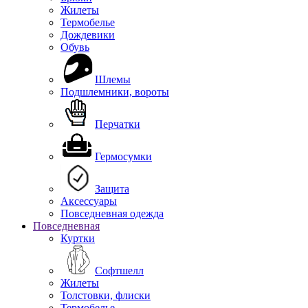
Жилеты
Термобелье
Дождевики
Обувь
Шлемы
Подшлемники, вороты
Перчатки
Гермосумки
Защита
Аксессуары
Повседневная одежда
Повседневная
Куртки
Софтшелл
Жилеты
Толстовки, флиски
Термобелье