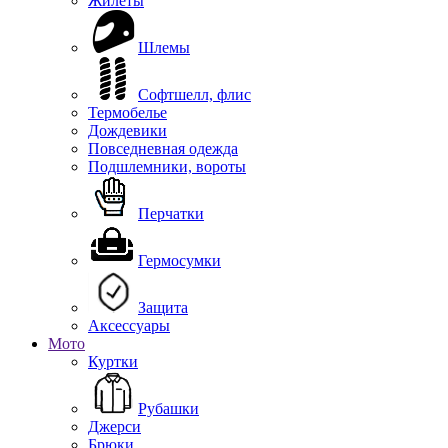
Жилеты
Шлемы
Софтшелл, флис
Термобелье
Дождевики
Повседневная одежда
Подшлемники, вороты
Перчатки
Гермосумки
Защита
Аксессуары
Мото
Куртки
Рубашки
Джерси
Брюки