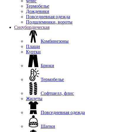
Флис
Термобелье
Дождевики
Повседневная одежда
Подшлемники, вороты
Сноубордическая
Комбинезоны
Плащи
Куртки
Брюки
Термобелье
Софтшелл, флис
Жилеты
Повседневная одежда
Шапки