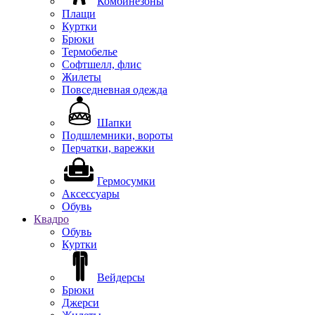
Комбинезоны
Плащи
Куртки
Брюки
Термобелье
Софтшелл, флис
Жилеты
Повседневная одежда
Шапки
Подшлемники, вороты
Перчатки, варежки
Гермосумки
Аксессуары
Обувь
Квадро
Обувь
Куртки
Вейдерсы
Брюки
Джерси