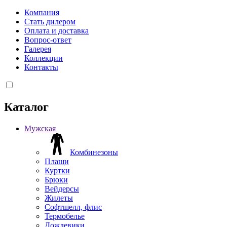
Компания
Стать дилером
Оплата и доставка
Вопрос-ответ
Галерея
Коллекции
Контакты
Каталог
Мужская
Комбинезоны
Плащи
Куртки
Брюки
Вейдерсы
Жилеты
Софтшелл, флис
Термобелье
Дождевики