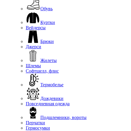
Обувь
Куртки
Вейдерсы
Брюки
Джерси
Жилеты
Шлемы
Софтшелл, флис
Термобелье
Дождевики
Повседневная одежда
Подшлемники, вороты
Перчатки
Гермосумки