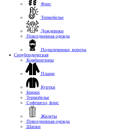
Флис
Термобелье
Дождевики
Повседневная одежда
Подшлемники, вороты
Сноубордическая
Комбинезоны
Плащи
Куртки
Брюки
Термобелье
Софтшелл, флис
Жилеты
Повседневная одежда
Шапки