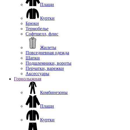
Плащи
Куртки
Брюки
Термобелье
Софтшелл, флис
Жилеты
Повседневная одежда
Шапки
Подшлемники, вороты
Перчатки, варежки
Аксессуары
Горнолыжная
Комбинезоны
Плащи
Куртки