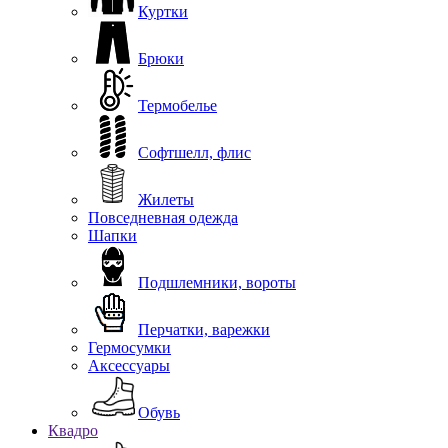
Куртки
Брюки
Термобелье
Софтшелл, флис
Жилеты
Повседневная одежда
Шапки
Подшлемники, вороты
Перчатки, варежки
Гермосумки
Аксессуары
Обувь
Квадро