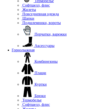
Термобелье
Софтшелл, флис
Жилеты
Повседневная одежда
Шапки
Подшлемники, вороты
Перчатки, варежки
Аксессуары
Горнолыжная
Комбинезоны
Плащи
Куртки
Брюки
Термобелье
Софтшелл, флис
Жилеты