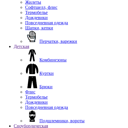
Жилеты
Софтшелл, флис
Термобелье
Дождевики
Повседневная одежда
Шапки, кепки
Перчатки, варежки
Детская
Комбинезоны
Куртки
Брюки
Флис
Термобелье
Дождевики
Повседневная одежда
Подшлемники, вороты
Сноубордическая