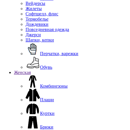
Вейдерсы
Жилеты
Софтшелл, флис
Термобелье
Дождевики
Повседневная одежда
Джерси
Шапки, кепки
Перчатки, варежки
Обувь
Женская
Комбинезоны
Плащи
Куртки
Брюки