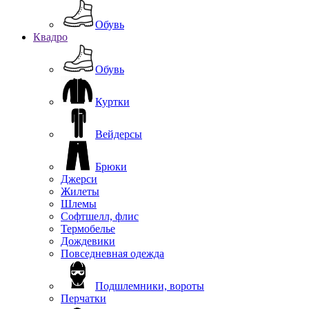
Обувь
Квадро
Обувь
Куртки
Вейдерсы
Брюки
Джерси
Жилеты
Шлемы
Софтшелл, флис
Термобелье
Дождевики
Повседневная одежда
Подшлемники, вороты
Перчатки