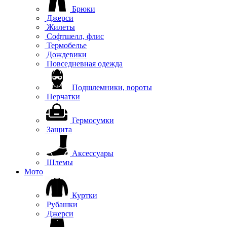
Брюки
Джерси
Жилеты
Софтшелл, флис
Термобелье
Дождевики
Повседневная одежда
Подшлемники, вороты
Перчатки
Гермосумки
Защита
Аксессуары
Шлемы
Мото
Куртки
Рубашки
Джерси