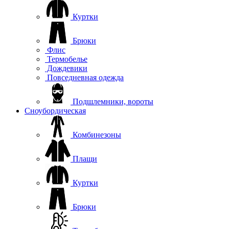
Куртки
Брюки
Флис
Термобелье
Дождевики
Повседневная одежда
Подшлемники, вороты
Сноубордическая
Комбинезоны
Плащи
Куртки
Брюки