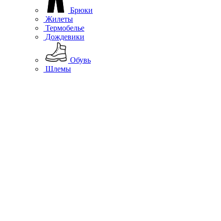
Брюки
Жилеты
Термобелье
Дождевики
Обувь
Шлемы
Подшлемники, вороты
Перчатки
Гермосумки
Защита
Аксессуары
Повседневная одежда
Повседневная
Куртки
Софтшелл
Жилеты