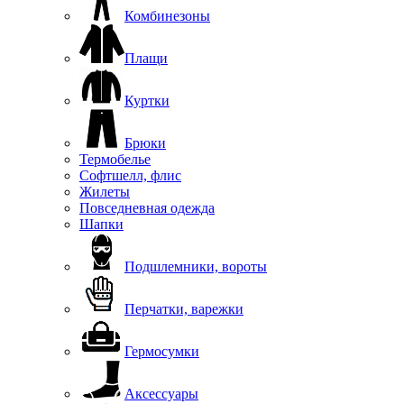
Комбинезоны
Плащи
Куртки
Брюки
Термобелье
Софтшелл, флис
Жилеты
Повседневная одежда
Шапки
Подшлемники, вороты
Перчатки, варежки
Гермосумки
Аксессуары