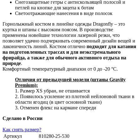
Снегозащитные гетры с антискользящей полосой и
петлей на кнопке для зацепа к ботам
Светоотражающие нанесения в виде полосок
Горнолыжный костюм в линейке одежды Dragonfly – это
куртка и штаны с высоким поясом. В производстве
применены новейшие технологии лазерной резки, что
позволяет удачно подчеркивать современный дизайн вещей и
лаконичность линий. Костюм отлично
подходит для катания
на подготовленных трассах и для неэкстремального
фрирайда, а также для обычного активного отдыха на
природе
.
Комфортный температурный диапазон от 0 до -20 °С.
Отличия от предыдущей модели (штаны Gravity
Premium):
1. Размер XS убран, не отшивается
2. Появилось усиление из плотной нейлоновой ткани в
области ягодиц (в цвет основной ткани)
3. Отменен флекс на кармане спереди
Сделано в России
Как снять размер?
Артикул
810280-25-530