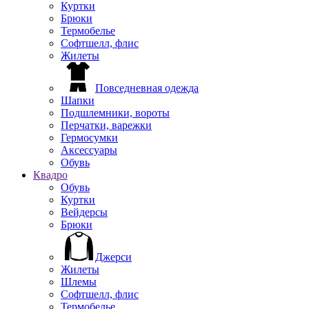
Куртки
Брюки
Термобелье
Софтшелл, флис
Жилеты
Повседневная одежда
Шапки
Подшлемники, вороты
Перчатки, варежки
Гермосумки
Аксессуары
Обувь
Квадро
Обувь
Куртки
Вейдерсы
Брюки
Джерси
Жилеты
Шлемы
Софтшелл, флис
Термобелье