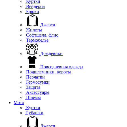
Куртки
Вейдерсы
Брюки
Джерси
Жилеты
Софтшелл, флис
Термобелье
Дождевики
Повседневная одежда
Подшлемники, вороты
Перчатки
Гермосумки
Защита
Аксессуары
Шлемы
Мото
Куртки
Рубашки
Джерси