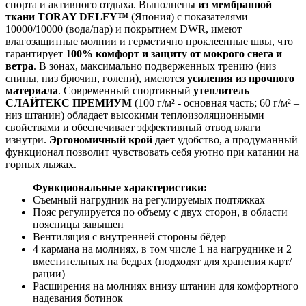
спорта и активного отдыха. Выполнены
из мембранной
ткани TORAY DELFY™
(Япония) с показателями
10000/10000 (вода/пар) и покрытием DWR, имеют
влагозащитные молнии и герметично проклеенные швы, что
гарантирует
100% комфорт и защиту от мокрого снега и
ветра
. В зонах, максимально подверженных трению (низ
спины, низ брючин, голени), имеются
усиления из прочного
материала
. Современный спортивный
утеплитель
СЛАЙТЕКС ПРЕМИУМ
(100 г/м² - основная часть; 60 г/м² –
низ штанин) обладает высокими теплоизоляционными
свойствами и обеспечивает эффективный отвод влаги
изнутри.
Эргономичный
крой
дает удобство, а продуманный
функционал позволит чувствовать себя уютно при катании на
горных лыжах.
Функциональные характеристики:
Съемный нагрудник на регулируемых подтяжках
Пояс регулируется по объему с двух сторон, в области
поясницы завышен
Вентиляция с внутренней стороны бёдер
4 кармана на молниях, в том числе 1 на нагруднике и 2
вместительных на бедрах (подходят для хранения карт/
рации)
Расширения на молниях внизу штанин для комфортного
надевания ботинок