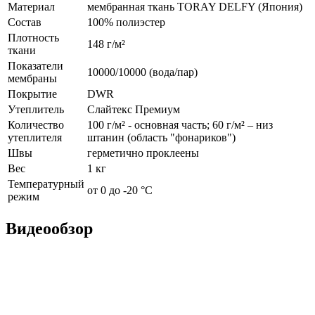
Материал
мембранная ткань TORAY DELFY (Япония)
Состав
100% полиэстер
Плотность
148 г/м²
ткани
Показатели
10000/10000 (вода/пар)
мембраны
Покрытие
DWR
Утеплитель
Слайтекс Премиум
Количество
100 г/м² - основная часть; 60 г/м² – низ
утеплителя
штанин (область "фонариков")
Швы
герметично проклеены
Вес
1 кг
Температурный
от 0 до -20 °С
режим
Видеообзор