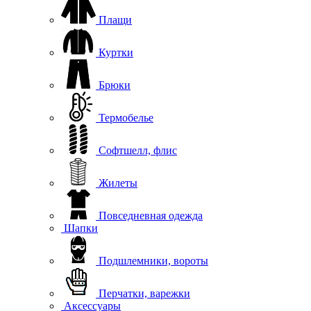
Плащи
Куртки
Брюки
Термобелье
Софтшелл, флис
Жилеты
Повседневная одежда
Шапки
Подшлемники, вороты
Перчатки, варежки
Аксессуары