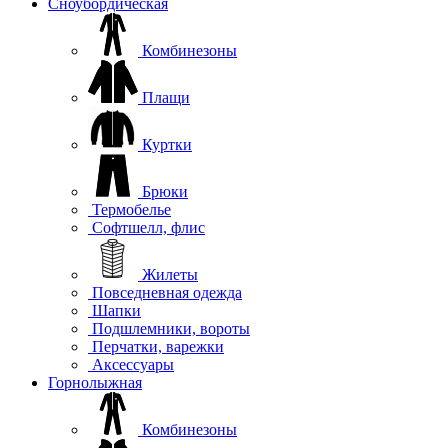
Сноубордическая
Комбинезоны
Плащи
Куртки
Брюки
Термобелье
Софтшелл, флис
Жилеты
Повседневная одежда
Шапки
Подшлемники, вороты
Перчатки, варежки
Аксессуары
Горнолыжная
Комбинезоны