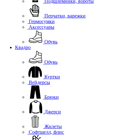
Подшлемники, вороты
Перчатки, варежки
Гермосумки
Аксессуары
Обувь
Квадро
Обувь
Куртки
Вейдерсы
Брюки
Джерси
Жилеты
Софтшелл, флис