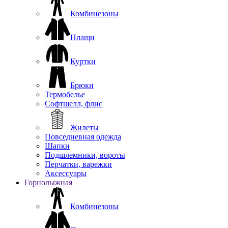
Комбинезоны
Плащи
Куртки
Брюки
Термобелье
Софтшелл, флис
Жилеты
Повседневная одежда
Шапки
Подшлемники, вороты
Перчатки, варежки
Аксессуары
Горнолыжная
Комбинезоны