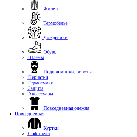
Жилеты
Термобелье
Дождевики
Обувь
Шлемы
Подшлемники, вороты
Перчатки
Гермосумки
Защита
Аксессуары
Повседневная одежда
Повседневная
Куртки
Софтшелл