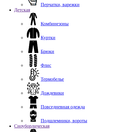
Перчатки, варежки
Детская
Комбинезоны
Куртки
Брюки
Флис
Термобелье
Дождевики
Повседневная одежда
Подшлемники, вороты
Сноубордическая