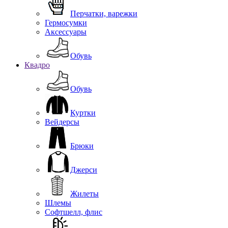
Перчатки, варежки
Гермосумки
Аксессуары
Обувь
Квадро
Обувь
Куртки
Вейдерсы
Брюки
Джерси
Жилеты
Шлемы
Софтшелл, флис