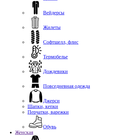
Вейдерсы
Жилеты
Софтшелл, флис
Термобелье
Дождевики
Повседневная одежда
Джерси
Шапки, кепки
Перчатки, варежки
Обувь
Женская