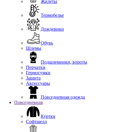
Жилеты
Термобелье
Дождевики
Обувь
Шлемы
Подшлемники, вороты
Перчатки
Гермосумки
Защита
Аксессуары
Повседневная одежда
Повседневная
Куртки
Софтшелл