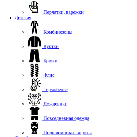
Перчатки, варежки
Детская
Комбинезоны
Куртки
Брюки
Флис
Термобелье
Дождевики
Повседневная одежда
Подшлемники, вороты