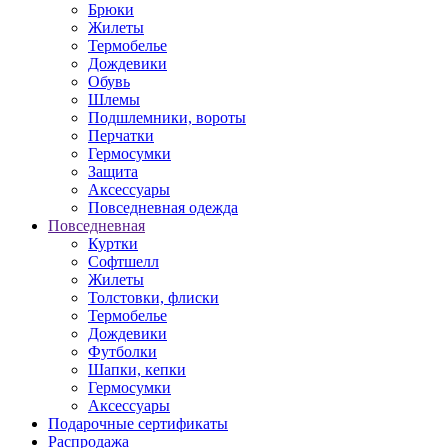
Брюки
Жилеты
Термобелье
Дождевики
Обувь
Шлемы
Подшлемники, вороты
Перчатки
Гермосумки
Защита
Аксессуары
Повседневная одежда
Повседневная
Куртки
Софтшелл
Жилеты
Толстовки, флиски
Термобелье
Дождевики
Футболки
Шапки, кепки
Гермосумки
Аксессуары
Подарочные сертификаты
Распродажа