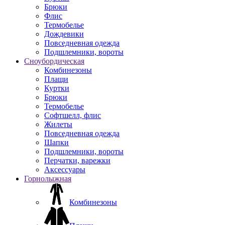
Брюки
Флис
Термобелье
Дождевики
Повседневная одежда
Подшлемники, вороты
Сноубордическая
Комбинезоны
Плащи
Куртки
Брюки
Термобелье
Софтшелл, флис
Жилеты
Повседневная одежда
Шапки
Подшлемники, вороты
Перчатки, варежки
Аксессуары
Горнолыжная
Комбинезоны