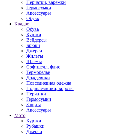
Перчатки, варежки
Гермосумки
Аксессуары
Обувь
Квадро
Обувь
Куртки
Вейдерсы
Брюки
Джерси
Жилеты
Шлемы
Софтшелл, флис
Термобелье
Дождевики
Повседневная одежда
Подшлемники, вороты
Перчатки
Гермосумки
Защита
Аксессуары
Мото
Куртки
Рубашки
Джерси