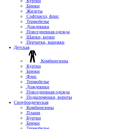
Куртки
Брюки
Жилеты
Софтшелл, флис
Термобелье
Дождевики
Повседневная одежда
Шапки, кепки
Перчатки, варежки
Детская
Комбинезоны
Куртки
Брюки
Флис
Термобелье
Дождевики
Повседневная одежда
Подшлемники, вороты
Сноубордическая
Комбинезоны
Плащи
Куртки
Брюки
Термобелье