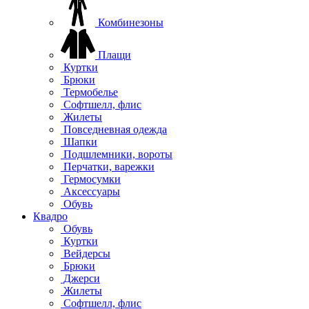
Комбинезоны
Плащи
Куртки
Брюки
Термобелье
Софтшелл, флис
Жилеты
Повседневная одежда
Шапки
Подшлемники, вороты
Перчатки, варежки
Гермосумки
Аксессуары
Обувь
Квадро
Обувь
Куртки
Вейдерсы
Брюки
Джерси
Жилеты
Софтшелл, флис