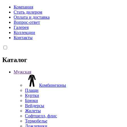
Компания
Стать дилером
Оплата и доставка
Вопрос-ответ
Галерея
Коллекции
Контакты
Каталог
Мужская
Комбинезоны
Плащи
Куртки
Брюки
Вейдерсы
Жилеты
Софтшелл, флис
Термобелье
Дождевики