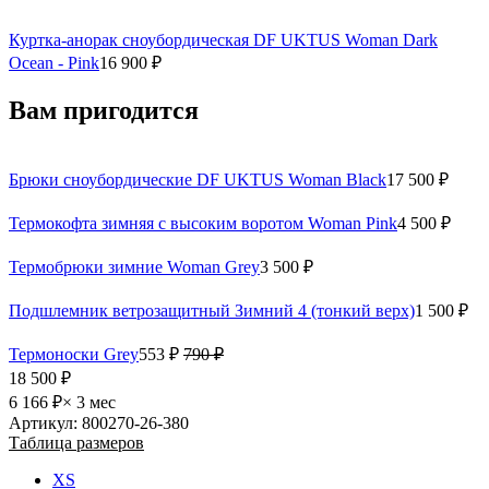
Куртка-анорак сноубордическая DF UKTUS Woman Dark
Ocean - Pink
16 900 ₽
Вам пригодится
Брюки сноубордические DF UKTUS Woman Black
17 500 ₽
Термокофта зимняя с высоким воротом Woman Pink
4 500 ₽
Термобрюки зимние Woman Grey
3 500 ₽
Подшлемник ветрозащитный Зимний 4 (тонкий верх)
1 500 ₽
Термоноски Grey
553 ₽
790 ₽
18 500 ₽
6 166 ₽
× 3 мес
Артикул: 800270-26-380
Таблица размеров
XS