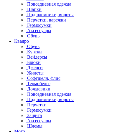
Повседневная одежда
Шапки
Подшлемники, вороты
Перчатки, варежки
Гермосумки
Аксессуары
Обувь
Квадро
Обувь
Куртки
Вейдерсы
Брюки
Джерси
Жилеты
Софтшелл, флис
Термобелье
Дождевики
Повседневная одежда
Подшлемники, вороты
Перчатки
Гермосумки
Защита
Аксессуары
Шлемы
Мото