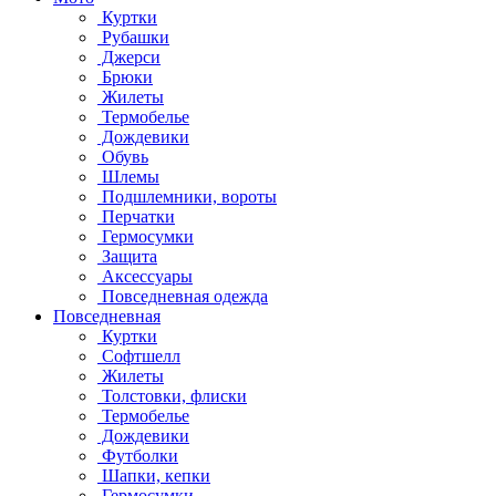
Куртки
Рубашки
Джерси
Брюки
Жилеты
Термобелье
Дождевики
Обувь
Шлемы
Подшлемники, вороты
Перчатки
Гермосумки
Защита
Аксессуары
Повседневная одежда
Повседневная
Куртки
Софтшелл
Жилеты
Толстовки, флиски
Термобелье
Дождевики
Футболки
Шапки, кепки
Гермосумки