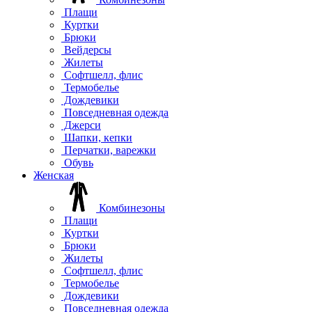
Плащи
Куртки
Брюки
Вейдерсы
Жилеты
Софтшелл, флис
Термобелье
Дождевики
Повседневная одежда
Джерси
Шапки, кепки
Перчатки, варежки
Обувь
Женская
Комбинезоны
Плащи
Куртки
Брюки
Жилеты
Софтшелл, флис
Термобелье
Дождевики
Повседневная одежда