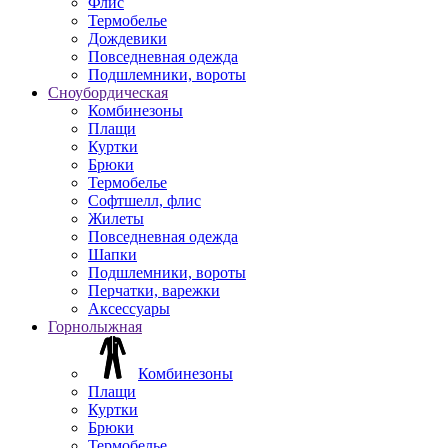
Флис
Термобелье
Дождевики
Повседневная одежда
Подшлемники, вороты
Сноубордическая
Комбинезоны
Плащи
Куртки
Брюки
Термобелье
Софтшелл, флис
Жилеты
Повседневная одежда
Шапки
Подшлемники, вороты
Перчатки, варежки
Аксессуары
Горнолыжная
Комбинезоны
Плащи
Куртки
Брюки
Термобелье