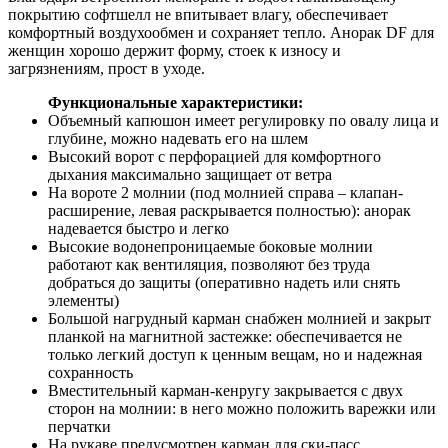
покрытию софтшелл не впитывает влагу, обеспечивает
комфортный воздухообмен и сохраняет тепло. Анорак DF для
женщин хорошо держит форму, стоек к износу и
загрязнениям, прост в уходе.
Функциональные характеристики:
Объемный капюшон имеет регулировку по овалу лица и
глубине, можно надевать его на шлем
Высокий ворот с перфорацией для комфортного
дыхания максимально защищает от ветра
На вороте 2 молнии (под молнией справа – клапан-
расширение, левая раскрывается полностью): анорак
надевается быстро и легко
Высокие водонепроницаемые боковые молнии
работают как вентиляция, позволяют без труда
добраться до защиты (оперативно надеть или снять
элементы)
Большой нагрудный карман снабжен молнией и закрыт
планкой на магнитной застежке: обеспечивается не
только легкий доступ к ценным вещам, но и надежная
сохранность
Вместительный карман-кенругу закрывается с двух
сторон на молнии: в него можно положить варежки или
перчатки
На рукаве предусмотрен карман для ски-пасс