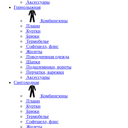
Аксессуары
Горнолыжная
Комбинезоны
Плащи
Куртки
Брюки
Термобелье
Софтшелл, флис
Жилеты
Повседневная одежда
Шапки
Подшлемники, вороты
Перчатки, варежки
Аксессуары
Снегоходная
Комбинезоны
Плащи
Куртки
Брюки
Термобелье
Софтшелл, флис
Жилеты