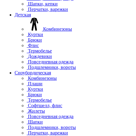
Шапки, кепки
Перчатки, варежки
Детская
Комбинезоны
Куртки
Брюки
Флис
Термобелье
Дождевики
Повседневная одежда
Подшлемники, вороты
Сноубордическая
Комбинезоны
Плащи
Куртки
Брюки
Термобелье
Софтшелл, флис
Жилеты
Повседневная одежда
Шапки
Подшлемники, вороты
Перчатки, варежки