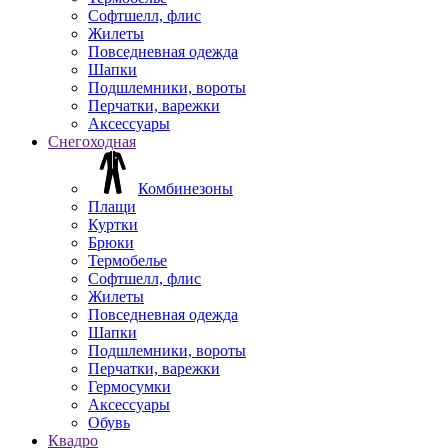
Софтшелл, флис
Жилеты
Повседневная одежда
Шапки
Подшлемники, вороты
Перчатки, варежки
Аксессуары
Снегоходная
Комбинезоны
Плащи
Куртки
Брюки
Термобелье
Софтшелл, флис
Жилеты
Повседневная одежда
Шапки
Подшлемники, вороты
Перчатки, варежки
Гермосумки
Аксессуары
Обувь
Квадро