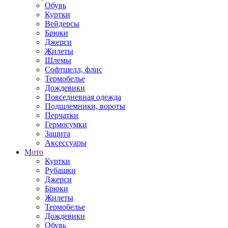
Обувь
Куртки
Вейдерсы
Брюки
Джерси
Жилеты
Шлемы
Софтшелл, флис
Термобелье
Дождевики
Повседневная одежда
Подшлемники, вороты
Перчатки
Гермосумки
Защита
Аксессуары
Мото
Куртки
Рубашки
Джерси
Брюки
Жилеты
Термобелье
Дождевики
Обувь