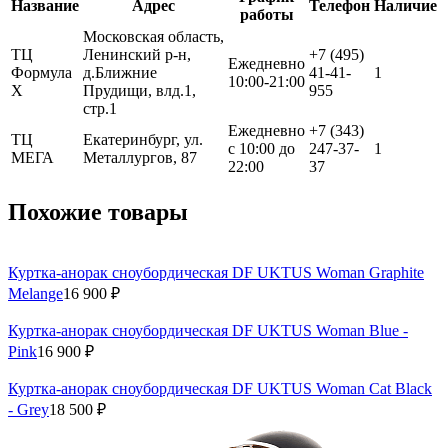
Название
Адрес
Телефон
Наличие
работы
Московская область,
ТЦ
Ленинский р-н,
+7 (495)
Ежедневно
Формула
д.Ближние
41-41-
1
10:00-21:00
Х
Прудищи, влд.1,
955
стр.1
Ежедневно
+7 (343)
ТЦ
Екатеринбург, ул.
с 10:00 до
247-37-
1
МЕГА
Металлургов, 87
22:00
37
Похожие товары
Куртка-анорак сноубордическая DF UKTUS Woman Graphite
Melange
16 900 ₽
Куртка-анорак сноубордическая DF UKTUS Woman Blue -
Pink
16 900 ₽
Куртка-анорак сноубордическая DF UKTUS Woman Cat Black
- Grey
18 500 ₽