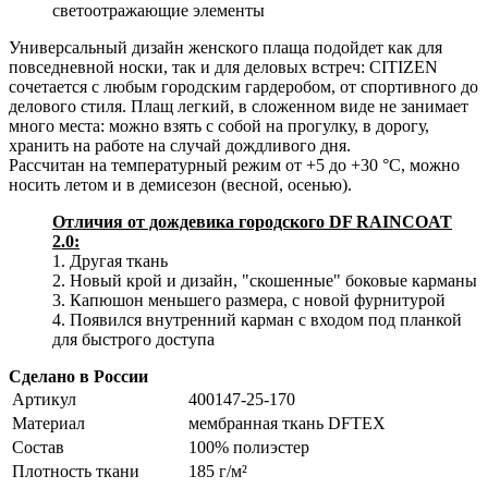
светоотражающие элементы
Универсальный дизайн женского плаща подойдет как для
повседневной носки, так и для деловых встреч: CITIZEN
сочетается с любым городским гардеробом, от спортивного до
делового стиля. Плащ легкий, в сложенном виде не занимает
много места: можно взять с собой на прогулку, в дорогу,
хранить на работе на случай дождливого дня.
Рассчитан на температурный режим от +5 до +30 °С, можно
носить летом и в демисезон (весной, осенью).
Отличия от дождевика городского DF RAINCOAT
2.0:
1. Другая ткань
2. Новый крой и дизайн, "скошенные" боковые карманы
3. Капюшон меньшего размера, с новой фурнитурой
4. Появился внутренний карман с входом под планкой
для быстрого доступа
Сделано в России
Артикул
400147-25-170
Материал
мембранная ткань DFTEX
Состав
100% полиэстер
Плотность ткани
185 г/м²