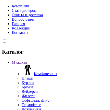
Компания
Стать дилером
Оплата и доставка
Вопрос-ответ
Галерея
Коллекции
Контакты
Каталог
Мужская
Комбинезоны
Плащи
Куртки
Брюки
Вейдерсы
Жилеты
Софтшелл, флис
Термобелье
Дождевики