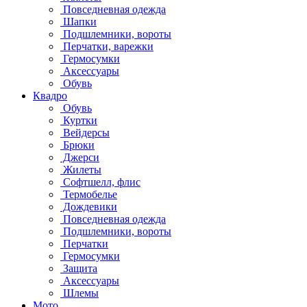
Повседневная одежда
Шапки
Подшлемники, вороты
Перчатки, варежки
Гермосумки
Аксессуары
Обувь
Квадро
Обувь
Куртки
Вейдерсы
Брюки
Джерси
Жилеты
Софтшелл, флис
Термобелье
Дождевики
Повседневная одежда
Подшлемники, вороты
Перчатки
Гермосумки
Защита
Аксессуары
Шлемы
Мото