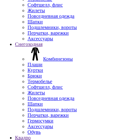
Софтшелл, флис
Жилеты
Повседневная одежда
Шапки
Подшлемники, вороты
Перчатки, варежки
Аксессуары
Снегоходная
Комбинезоны
Плащи
Куртки
Брюки
Термобелье
Софтшелл, флис
Жилеты
Повседневная одежда
Шапки
Подшлемники, вороты
Перчатки, варежки
Гермосумки
Аксессуары
Обувь
Квадро