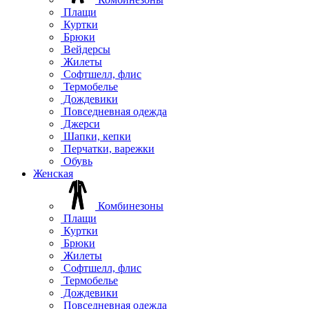
Плащи
Куртки
Брюки
Вейдерсы
Жилеты
Софтшелл, флис
Термобелье
Дождевики
Повседневная одежда
Джерси
Шапки, кепки
Перчатки, варежки
Обувь
Женская
Комбинезоны
Плащи
Куртки
Брюки
Жилеты
Софтшелл, флис
Термобелье
Дождевики
Повседневная одежда