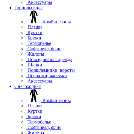
Аксессуары
Горнолыжная
Комбинезоны
Плащи
Куртки
Брюки
Термобелье
Софтшелл, флис
Жилеты
Повседневная одежда
Шапки
Подшлемники, вороты
Перчатки, варежки
Аксессуары
Снегоходная
Комбинезоны
Плащи
Куртки
Брюки
Термобелье
Софтшелл, флис
Жилеты