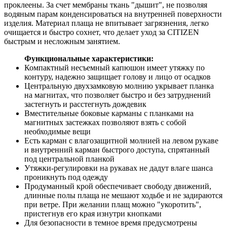
проклеены. За счет мембраны ткань "дышит", не позволяя
водяным парам конденсироваться на внутренней поверхности
изделия. Материал плаща не впитывает загрязнения, легко
очищается и быстро сохнет, что делает уход за CITIZEN
быстрым и несложным занятием.
Функциональные характеристики:
Компактный несъемный капюшон имеет утяжку по
контуру, надежно защищает голову и лицо от осадков
Центральную двухзамковую молнию укрывает планка
на магнитах, что позволяет быстро и без затруднений
застегнуть и расстегнуть дождевик
Вместительные боковые карманы с планками на
магнитных застежках позволяют взять с собой
необходимые вещи
Есть карман с влагозащитной молнией на левом рукаве
и внутренний карман быстрого доступа, спрятанный
под центральной планкой
Утяжки-регулировки на рукавах не дадут влаге шанса
проникнуть под одежду
Продуманный крой обеспечивает свободу движений,
длинные полы плаща не мешают ходьбе и не задираются
при ветре. При желании плащ можно "укоротить",
пристегнув его края изнутри кнопками
Для безопасности в темное время предусмотрены