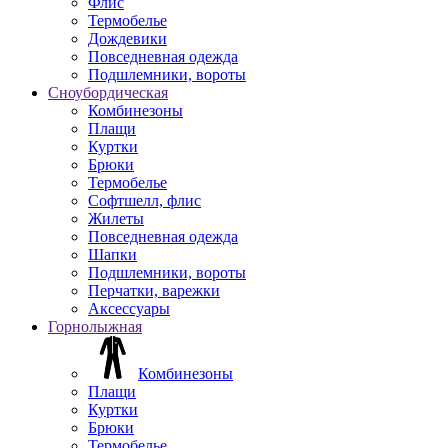
Флис
Термобелье
Дождевики
Повседневная одежда
Подшлемники, вороты
Сноубордическая
Комбинезоны
Плащи
Куртки
Брюки
Термобелье
Софтшелл, флис
Жилеты
Повседневная одежда
Шапки
Подшлемники, вороты
Перчатки, варежки
Аксессуары
Горнолыжная
Комбинезоны
Плащи
Куртки
Брюки
Термобелье