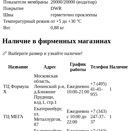
Показатели мембраны
20000/20000 (вода/пар)
Покрытие
DWR
Швы
герметично проклеены
Температурный режим
от +5 до +30 °С
Вес
0,88 кг
Наличие в фирменных магазинах
📏 Выберите размер и узнайте наличие!
График
Название
Адрес
Телефон
Наличие
работы
Московская
область,
+7 (495)
ТЦ Формула
Ленинский р-н,
Ежедневно
41-41-
1
Х
д.Ближние
10:00-21:00
955
Прудищи,
влд.1, стр.1
Екатеринбург,
Ежедневно
+7 (343)
ул.
ТЦ МЕГА
с 10:00 до
247-37-
1
Металлургов,
22:00
37
87
Екатеринбург,
Ежедневно
+7 (343)