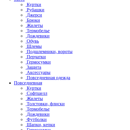
Куртки
Рубашки
Джерси
Брюки
Жилеты
Термобелье
Дождевики
Обувь
Шлемы
Подшлемники, вороты
Перчатки
Гермосумки
Защита
Аксессуары
Повседневная одежда
Повседневная
Куртки
Софтшелл
Жилеты
Толстовки, флиски
Термобелье
Дождевики
Футболки
Шапки, кепки
Гермосумки