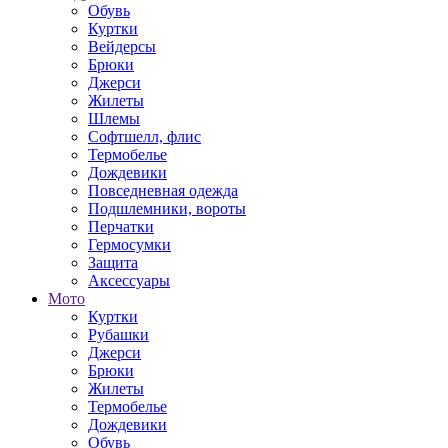
Обувь
Куртки
Вейдерсы
Брюки
Джерси
Жилеты
Шлемы
Софтшелл, флис
Термобелье
Дождевики
Повседневная одежда
Подшлемники, вороты
Перчатки
Гермосумки
Защита
Аксессуары
Мото
Куртки
Рубашки
Джерси
Брюки
Жилеты
Термобелье
Дождевики
Обувь