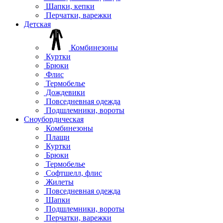
Шапки, кепки
Перчатки, варежки
Детская
Комбинезоны
Куртки
Брюки
Флис
Термобелье
Дождевики
Повседневная одежда
Подшлемники, вороты
Сноубордическая
Комбинезоны
Плащи
Куртки
Брюки
Термобелье
Софтшелл, флис
Жилеты
Повседневная одежда
Шапки
Подшлемники, вороты
Перчатки, варежки