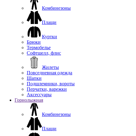
Комбинезоны
Плащи
Куртки
Брюки
Термобелье
Софтшелл, флис
Жилеты
Повседневная одежда
Шапки
Подшлемники, вороты
Перчатки, варежки
Аксессуары
Горнолыжная
Комбинезоны
Плащи