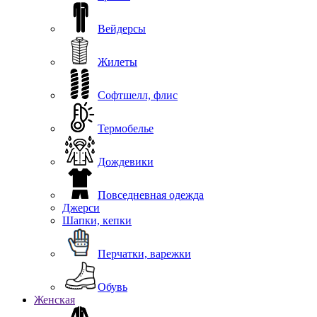
Вейдерсы
Жилеты
Софтшелл, флис
Термобелье
Дождевики
Повседневная одежда
Джерси
Шапки, кепки
Перчатки, варежки
Обувь
Женская