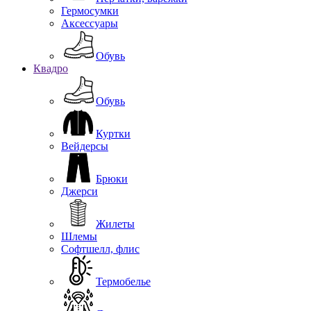
Гермосумки
Аксессуары
Обувь
Квадро
Обувь
Куртки
Вейдерсы
Брюки
Джерси
Жилеты
Шлемы
Софтшелл, флис
Термобелье