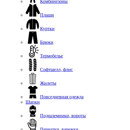
Комбинезоны
Плащи
Куртки
Брюки
Термобелье
Софтшелл, флис
Жилеты
Повседневная одежда
Шапки
Подшлемники, вороты
Перчатки, варежки