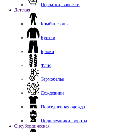
Перчатки, варежки
Детская
Комбинезоны
Куртки
Брюки
Флис
Термобелье
Дождевики
Повседневная одежда
Подшлемники, вороты
Сноубордическая