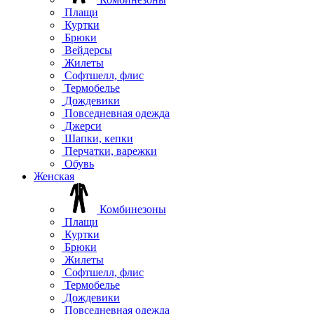
Плащи
Куртки
Брюки
Вейдерсы
Жилеты
Софтшелл, флис
Термобелье
Дождевики
Повседневная одежда
Джерси
Шапки, кепки
Перчатки, варежки
Обувь
Женская
Комбинезоны
Плащи
Куртки
Брюки
Жилеты
Софтшелл, флис
Термобелье
Дождевики
Повседневная одежда