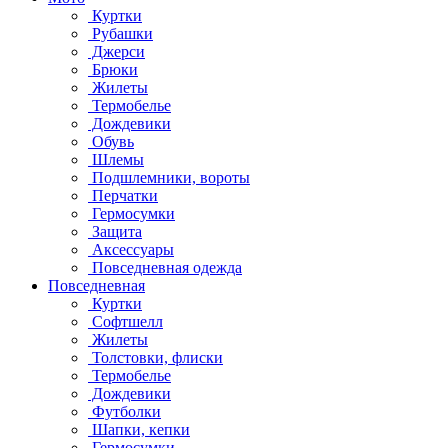
Куртки
Рубашки
Джерси
Брюки
Жилеты
Термобелье
Дождевики
Обувь
Шлемы
Подшлемники, вороты
Перчатки
Гермосумки
Защита
Аксессуары
Повседневная одежда
Повседневная
Куртки
Софтшелл
Жилеты
Толстовки, флиски
Термобелье
Дождевики
Футболки
Шапки, кепки
Гермосумки