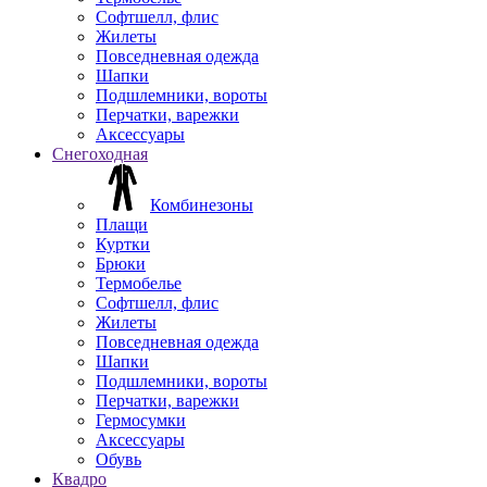
Софтшелл, флис
Жилеты
Повседневная одежда
Шапки
Подшлемники, вороты
Перчатки, варежки
Аксессуары
Снегоходная
Комбинезоны
Плащи
Куртки
Брюки
Термобелье
Софтшелл, флис
Жилеты
Повседневная одежда
Шапки
Подшлемники, вороты
Перчатки, варежки
Гермосумки
Аксессуары
Обувь
Квадро