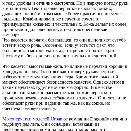
к телу, удобны и отлично смотрятся. Но в жаркую погоду руки
в них потеют. Текстильные перчатки из влагостойких,
дышащих тканей в этом смысле более практичны, но менее
надёжны. Комбинированные перчатки сочетают
преимущества кожаных и текстильных. Кожа делает их более
прочными и долговечными, а текстиль обеспечивает
комфорт.
Что касается перчаток без пальцев, то они выполняют сугубо
эстетическую роль. Особенно, если учесть тот факт, что
большинство мотоперчаток адаптированы под тачскрин.
Поэтому выбор зависит от ваших личных предпочтений.
Что касается высоты манжета, то длинные перчатки хороши в
холодную погоду. Их натягивают поверх рукава куртки,
избегая тем самым задувания ветра. Кроме того, высокий
манжет обеспечивает безопасность запястья. Однако летом в
таких перчатках будет не очень комфортно. В качестве
альтернативы можно рассмотреть короткие перчатки с
прочными ремешками-застёжками на запястье. Они хоть и не
обезопасят руки при падении так же, как высокие, но
обеспечат базовую защиту.
Мотоперчатки моделей Urban
от компании Dragonfly отлично
подойдут для лета. Они оснащены вставками из
перфорированной кожи на пальцах и запястьях, что