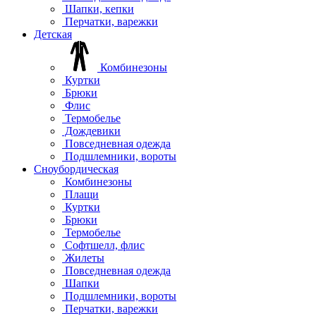
Шапки, кепки
Перчатки, варежки
Детская
Комбинезоны
Куртки
Брюки
Флис
Термобелье
Дождевики
Повседневная одежда
Подшлемники, вороты
Сноубордическая
Комбинезоны
Плащи
Куртки
Брюки
Термобелье
Софтшелл, флис
Жилеты
Повседневная одежда
Шапки
Подшлемники, вороты
Перчатки, варежки