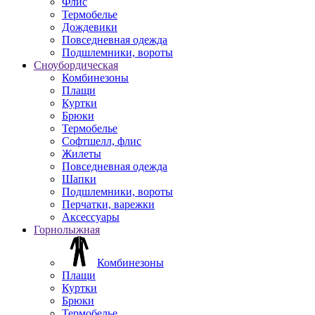
Флис
Термобелье
Дождевики
Повседневная одежда
Подшлемники, вороты
Сноубордическая
Комбинезоны
Плащи
Куртки
Брюки
Термобелье
Софтшелл, флис
Жилеты
Повседневная одежда
Шапки
Подшлемники, вороты
Перчатки, варежки
Аксессуары
Горнолыжная
Комбинезоны
Плащи
Куртки
Брюки
Термобелье