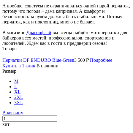
А вообще, советуем не ограничиваться одной парой перчаток,
потому что погода – дама капризная. А комфорт и
безопасность за рулём должны быть стабильными. Потому
перчаток, как и поклонниц, много не бывает.
В магазине
Драгонфлай
вы всегда найдёте мотоперчатки для
байкеров всех мастей: профессионалов, спортсменов и
любителей. Ждём вас в гости в преддверии сезона!
Товары
Перчатки DF ENDURO Blue-Green
3 500 ₽
Подробнее
Купить в 1 клик
В наличии
Размер
M
L
XL
2XL
3XL
В корзину
хит