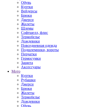
Обувь
Куртки
Вейдерсы
Брюки
Джерси
Жилеты
Шлемы
Софтшелл, флис
Термобелье
Дождевики
Повседневная одежда
Подшлемники, вороты
Перчатки
Гермосумки
Защита
Аксессуары
Мото
Куртки
Рубашки
Джерси
Брюки
Жилеты
Термобелье
Дождевики
Обувь