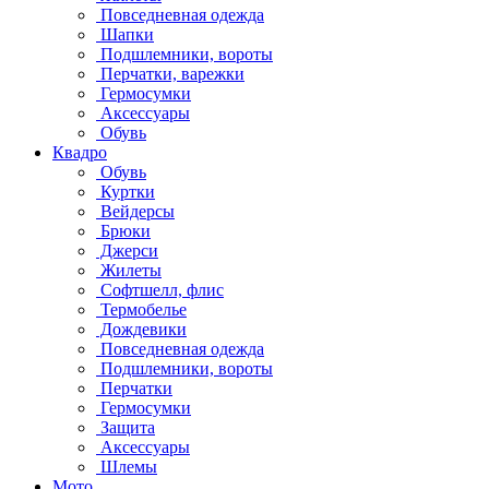
Повседневная одежда
Шапки
Подшлемники, вороты
Перчатки, варежки
Гермосумки
Аксессуары
Обувь
Квадро
Обувь
Куртки
Вейдерсы
Брюки
Джерси
Жилеты
Софтшелл, флис
Термобелье
Дождевики
Повседневная одежда
Подшлемники, вороты
Перчатки
Гермосумки
Защита
Аксессуары
Шлемы
Мото