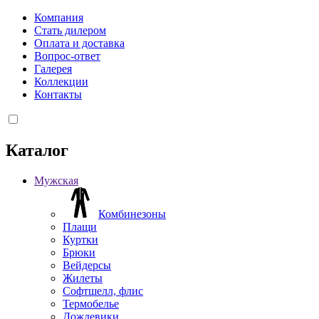
Компания
Стать дилером
Оплата и доставка
Вопрос-ответ
Галерея
Коллекции
Контакты
Каталог
Мужская
Комбинезоны
Плащи
Куртки
Брюки
Вейдерсы
Жилеты
Софтшелл, флис
Термобелье
Дождевики