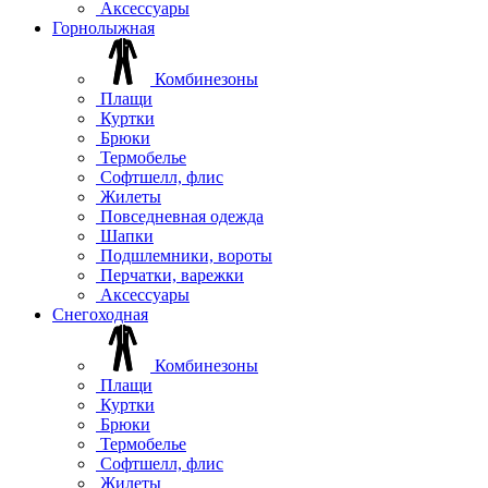
Аксессуары
Горнолыжная
Комбинезоны
Плащи
Куртки
Брюки
Термобелье
Софтшелл, флис
Жилеты
Повседневная одежда
Шапки
Подшлемники, вороты
Перчатки, варежки
Аксессуары
Снегоходная
Комбинезоны
Плащи
Куртки
Брюки
Термобелье
Софтшелл, флис
Жилеты