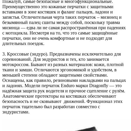
Пожалуй, самые безопасные и многофункциональные.
Преимущественно это кожаные перчатки с защитными
вставками в зоне костяшек и фаланг пальцев, ладони и
запястья. Отличительная черта таких перчаток – мизинец и
безымянный палец сшиты между собой, поскольку травма
мизинца — едва ли не самая распространённая при падениях
с мотоцикла. Несмотря на то, что это самые защищённые
перчатки, они не очень комфортные и не подходят для
длительных поездок.
3. Кроссовые (эндуро). Предназначены исключительно для
соревнований. Для эндуристов и тех, кто занимается
мотокроссом. Бывают из разных материалов: кожи, плотной
ткани и замши. Отличаются эргономикой и удобством, в
меньшей степени обладают защитными свойствами.
Оснащены, как правило, резиновыми накладками на пальцах
и ладонях. Модели перчаток Enduro марки Dragonfly — это
надёжная защита рук водителя и прочное сцепление с рулём.
Анатомические протекторы на костяшках обеспечивают
безопасность и не сковывают движений. Функционал этих
перчаток тщательно был разработан совместно с
эндуристами.