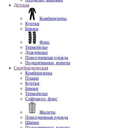
Детская
Комбинезоны
Куртки
Брюки
Флис
Термобелье
Дождевики
Повседневная одежда
Подшлемники, вороты
Сноубордическая
Комбинезоны
Плащи
Куртки
Брюки
Термобелье
Софтшелл, флис
Жилеты
Повседневная одежда
Шапки
Подшлемники, вороты