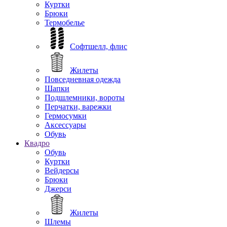
Куртки
Брюки
Термобелье
Софтшелл, флис
Жилеты
Повседневная одежда
Шапки
Подшлемники, вороты
Перчатки, варежки
Гермосумки
Аксессуары
Обувь
Квадро
Обувь
Куртки
Вейдерсы
Брюки
Джерси
Жилеты
Шлемы