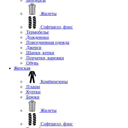
Вейдерсы
Жилеты
Софтшелл, флис
Термобелье
Дождевики
Повседневная одежда
Джерси
Шапки, кепки
Перчатки, варежки
Обувь
Женская
Комбинезоны
Плащи
Куртки
Брюки
Жилеты
Софтшелл, флис