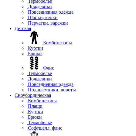
Термобелье
Дождевики
Повседневная одежда
Шапки, кепки
Перчатки, варежки
Детская
Комбинезоны
Куртки
Брюки
Флис
Термобелье
Дождевики
Повседневная одежда
Подшлемники, вороты
Сноубордическая
Комбинезоны
Плащи
Куртки
Брюки
Термобелье
Софтшелл, флис