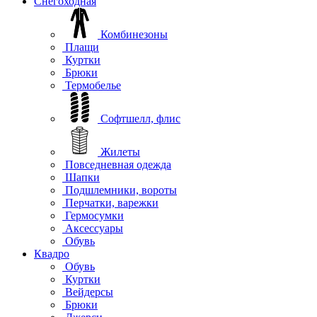
Снегоходная
Комбинезоны
Плащи
Куртки
Брюки
Термобелье
Софтшелл, флис
Жилеты
Повседневная одежда
Шапки
Подшлемники, вороты
Перчатки, варежки
Гермосумки
Аксессуары
Обувь
Квадро
Обувь
Куртки
Вейдерсы
Брюки