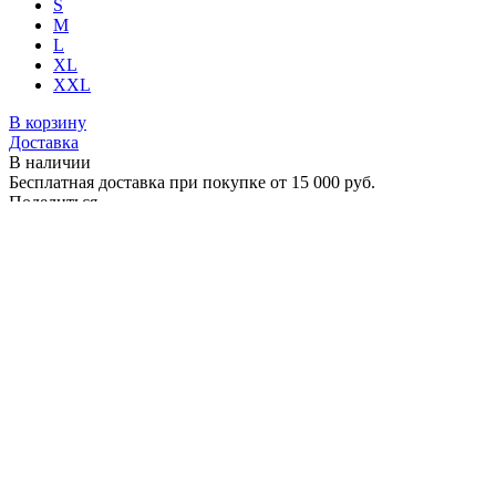
S
M
L
XL
XXL
В корзину
Доставка
В наличии
Бесплатная доставка при покупке от 15 000 руб.
Поделиться
Пишите нам:
Описание товара
Характеристики
Мужской комбинезон GRAVITY 2.0 Man Grey
(серый)
Зимний мужской комбинезон серого цвета с максимально
удобной посадкой
для горных лыж и сноуборда
. Это
обновленная версия GRAVITY PREMIUM
: комбинезон