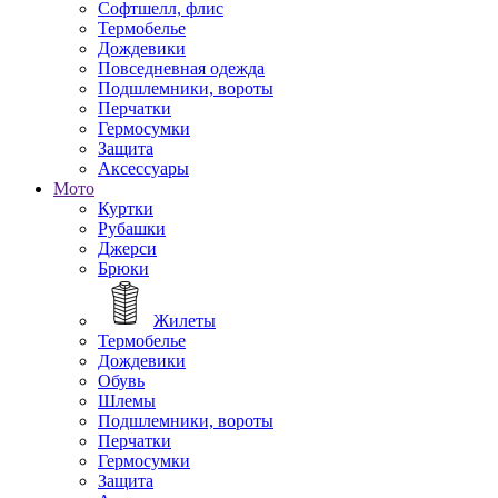
Софтшелл, флис
Термобелье
Дождевики
Повседневная одежда
Подшлемники, вороты
Перчатки
Гермосумки
Защита
Аксессуары
Мото
Куртки
Рубашки
Джерси
Брюки
Жилеты
Термобелье
Дождевики
Обувь
Шлемы
Подшлемники, вороты
Перчатки
Гермосумки
Защита