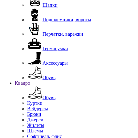
Шапки
Подшлемники, вороты
Перчатки, варежки
Гермосумки
Аксессуары
Обувь
Квадро
Обувь
Куртки
Вейдерсы
Брюки
Джерси
Жилеты
Шлемы
Софтшелл, флис