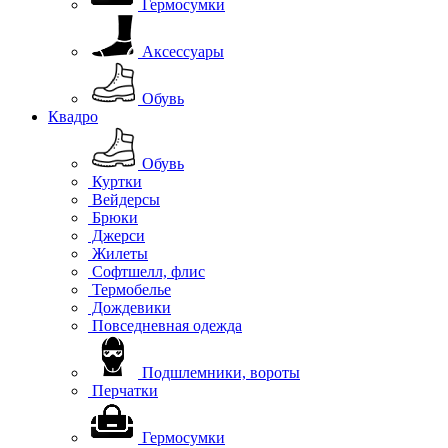
Гермосумки
Аксессуары
Обувь
Квадро
Обувь
Куртки
Вейдерсы
Брюки
Джерси
Жилеты
Софтшелл, флис
Термобелье
Дождевики
Повседневная одежда
Подшлемники, вороты
Перчатки
Гермосумки