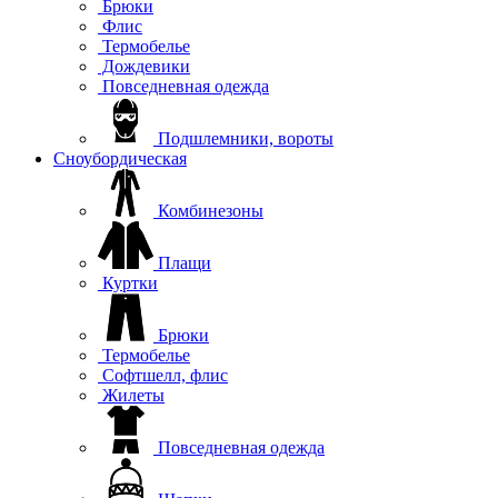
Брюки
Флис
Термобелье
Дождевики
Повседневная одежда
Подшлемники, вороты
Сноубордическая
Комбинезоны
Плащи
Куртки
Брюки
Термобелье
Софтшелл, флис
Жилеты
Повседневная одежда