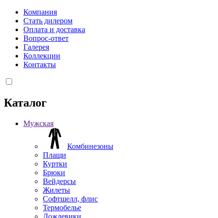
Компания
Стать дилером
Оплата и доставка
Вопрос-ответ
Галерея
Коллекции
Контакты
Каталог
Мужская
Комбинезоны
Плащи
Куртки
Брюки
Вейдерсы
Жилеты
Софтшелл, флис
Термобелье
Дождевики