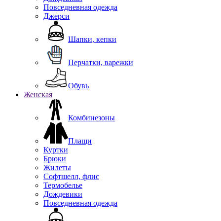
Повседневная одежда
Джерси
Шапки, кепки
Перчатки, варежки
Обувь
Женская
Комбинезоны
Плащи
Куртки
Брюки
Жилеты
Софтшелл, флис
Термобелье
Дождевики
Повседневная одежда