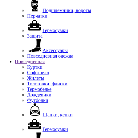
Подшлемники, вороты
Перчатки
Гермосумки
Защита
Аксессуары
Повседневная одежда
Повседневная
Куртки
Софтшелл
Жилеты
Толстовки, флиски
Термобелье
Дождевики
Футболки
Шапки, кепки
Гермосумки