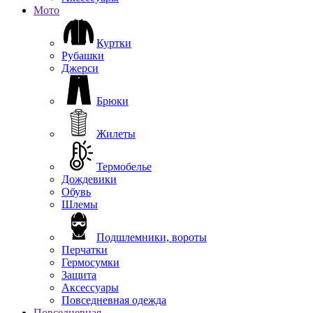
Мото
Куртки
Рубашки
Джерси
Брюки
Жилеты
Термобелье
Дождевики
Обувь
Шлемы
Подшлемники, вороты
Перчатки
Гермосумки
Защита
Аксессуары
Повседневная одежда
Повседневная