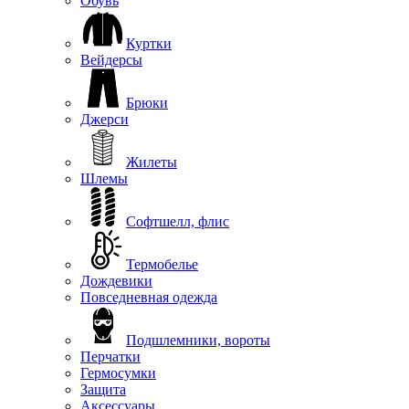
Обувь
Куртки
Вейдерсы
Брюки
Джерси
Жилеты
Шлемы
Софтшелл, флис
Термобелье
Дождевики
Повседневная одежда
Подшлемники, вороты
Перчатки
Гермосумки
Защита
Аксессуары