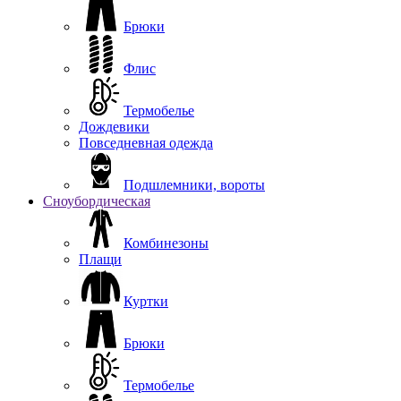
Брюки
Флис
Термобелье
Дождевики
Повседневная одежда
Подшлемники, вороты
Сноубордическая
Комбинезоны
Плащи
Куртки
Брюки
Термобелье