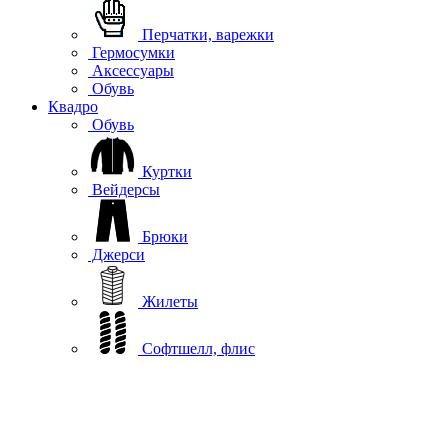
Перчатки, варежки
Гермосумки
Аксессуары
Обувь
Квадро
Обувь
Куртки
Вейдерсы
Брюки
Джерси
Жилеты
Софтшелл, флис
Термобелье
Дождевики
Повседневная одежда