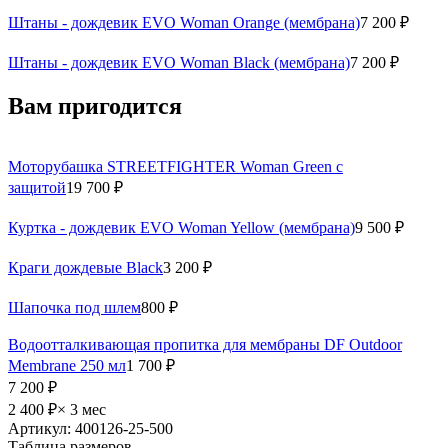
Штаны - дождевик EVO Woman Orange (мембрана)
7 200 ₽
Штаны - дождевик EVO Woman Black (мембрана)
7 200 ₽
Вам пригодится
Моторубашка STREETFIGHTER Woman Green с
защитой
19 700 ₽
Куртка - дождевик EVO Woman Yellow (мембрана)
9 500 ₽
Краги дождевые Black
3 200 ₽
Шапочка под шлем
800 ₽
Водоотталкивающая пропитка для мембраны DF Outdoor
Membrane 250 мл
1 700 ₽
7 200 ₽
2 400 ₽
× 3 мес
Артикул: 400126-25-500
Таблица размеров