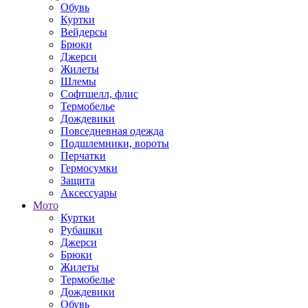
Обувь
Куртки
Вейдерсы
Брюки
Джерси
Жилеты
Шлемы
Софтшелл, флис
Термобелье
Дождевики
Повседневная одежда
Подшлемники, вороты
Перчатки
Гермосумки
Защита
Аксессуары
Мото
Куртки
Рубашки
Джерси
Брюки
Жилеты
Термобелье
Дождевики
Обувь