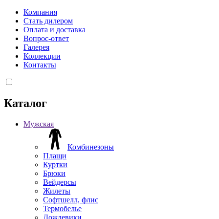
Компания
Стать дилером
Оплата и доставка
Вопрос-ответ
Галерея
Коллекции
Контакты
Каталог
Мужская
Комбинезоны
Плащи
Куртки
Брюки
Вейдерсы
Жилеты
Софтшелл, флис
Термобелье
Дождевики