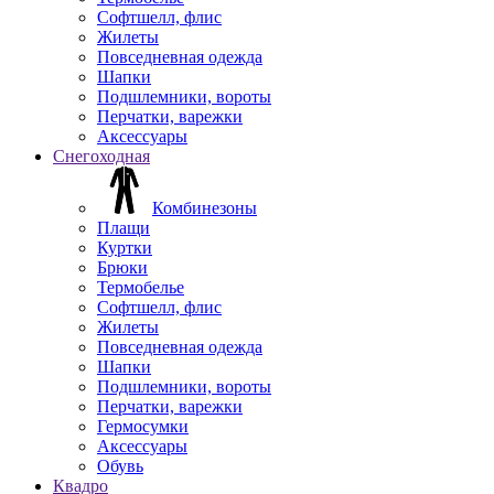
Софтшелл, флис
Жилеты
Повседневная одежда
Шапки
Подшлемники, вороты
Перчатки, варежки
Аксессуары
Снегоходная
Комбинезоны
Плащи
Куртки
Брюки
Термобелье
Софтшелл, флис
Жилеты
Повседневная одежда
Шапки
Подшлемники, вороты
Перчатки, варежки
Гермосумки
Аксессуары
Обувь
Квадро