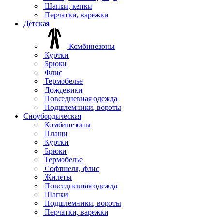
Шапки, кепки
Перчатки, варежки
Детская
Комбинезоны
Куртки
Брюки
Флис
Термобелье
Дождевики
Повседневная одежда
Подшлемники, вороты
Сноубордическая
Комбинезоны
Плащи
Куртки
Брюки
Термобелье
Софтшелл, флис
Жилеты
Повседневная одежда
Шапки
Подшлемники, вороты
Перчатки, варежки