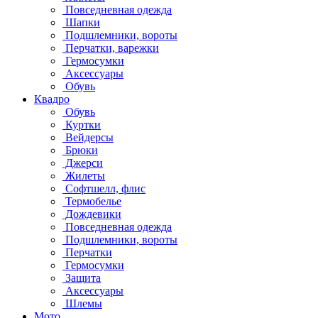
Повседневная одежда
Шапки
Подшлемники, вороты
Перчатки, варежки
Гермосумки
Аксессуары
Обувь
Квадро
Обувь
Куртки
Вейдерсы
Брюки
Джерси
Жилеты
Софтшелл, флис
Термобелье
Дождевики
Повседневная одежда
Подшлемники, вороты
Перчатки
Гермосумки
Защита
Аксессуары
Шлемы
Мото