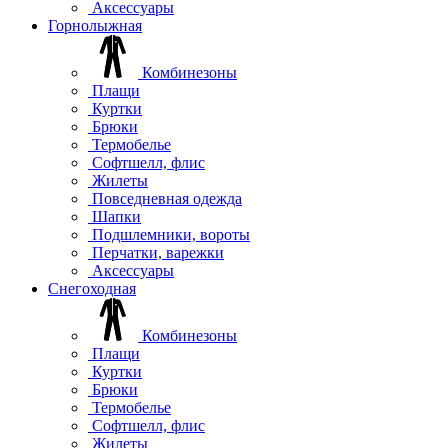
Аксессуары
Горнолыжная
Комбинезоны
Плащи
Куртки
Брюки
Термобелье
Софтшелл, флис
Жилеты
Повседневная одежда
Шапки
Подшлемники, вороты
Перчатки, варежки
Аксессуары
Снегоходная
Комбинезоны
Плащи
Куртки
Брюки
Термобелье
Софтшелл, флис
Жилеты