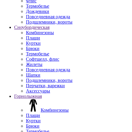
Флис
Термобелье
Дождевики
Повседневная одежда
Подшлемники, вороты
Сноубордическая
Комбинезоны
Плащи
Куртки
Брюки
Термобелье
Софтшелл, флис
Жилеты
Повседневная одежда
Шапки
Подшлемники, вороты
Перчатки, варежки
Аксессуары
Горнолыжная
Комбинезоны
Плащи
Куртки
Брюки
Термобелье