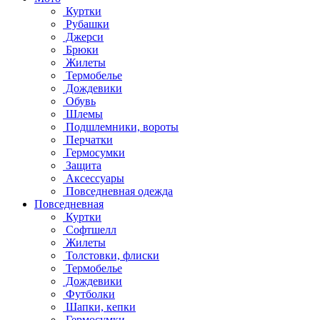
Куртки
Рубашки
Джерси
Брюки
Жилеты
Термобелье
Дождевики
Обувь
Шлемы
Подшлемники, вороты
Перчатки
Гермосумки
Защита
Аксессуары
Повседневная одежда
Повседневная
Куртки
Софтшелл
Жилеты
Толстовки, флиски
Термобелье
Дождевики
Футболки
Шапки, кепки
Гермосумки