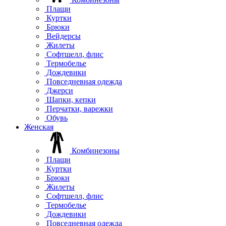
Плащи
Куртки
Брюки
Вейдерсы
Жилеты
Софтшелл, флис
Термобелье
Дождевики
Повседневная одежда
Джерси
Шапки, кепки
Перчатки, варежки
Обувь
Женская
Комбинезоны
Плащи
Куртки
Брюки
Жилеты
Софтшелл, флис
Термобелье
Дождевики
Повседневная одежда