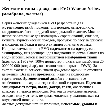
Женские штаны - дождевик EVO Woman Yellow
(мембрана, желтые)
Серия женских дождевиков EVO разработана
для
мотопутешествий
, подходит для поездок на мотоцикле,
квадроцикле, багги и другой внедорожной технике. Можно
использовать также для командных соревнований, сплавов,
яхтинга, туристических походов, прогулок по лесу за грибами
и ягодами, рыбалки и иного активного летнего отдыха.
Непромокаемые штаны EVO
надеваются на одежду или
экипировку
, низ расширен для надевания на обувь. Сшиты из
водонепроницаемой и ветрозащитной
мембранной ткани
(плотность 180 г/м², 100% полиэстер, показатели мембраны 20
000/ 20 000 (вода/пар), влагозащитное покрытие DWR). За
счет гибкости и легкости ткани дождевые брюки не стесняют
движений.
Все швы проклеены
: изделие полностью
герметично.
Эргономичный дизайн
учитывает все
особенности посадки и езды с большой скоростью.
Надежно
защищают от ветра, пыли, дождя, грязи
, обеспечивая
комфорт в период непогоды. Благодаря мембране материал
отводит влагу от тела, не давая конденсату скапливаться на
внутренней поверхности.
Желтые дождевые штаны
прочные, невесомые, удобны в