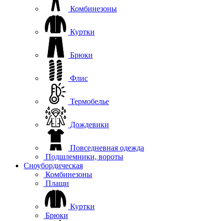
Комбинезоны
Куртки
Брюки
Флис
Термобелье
Дождевики
Повседневная одежда
Подшлемники, вороты
Сноубордическая
Комбинезоны
Плащи
Куртки
Брюки