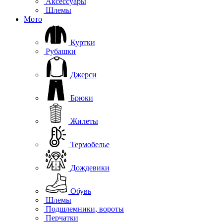
Аксессуары
Шлемы
Мото
Куртки
Рубашки
Джерси
Брюки
Жилеты
Термобелье
Дождевики
Обувь
Шлемы
Подшлемники, вороты
Перчатки