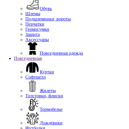
Обувь
Шлемы
Подшлемники, вороты
Перчатки
Гермосумки
Защита
Аксессуары
Повседневная одежда
Повседневная
Куртки
Софтшелл
Жилеты
Толстовки, флиски
Термобелье
Дождевики
Футболки