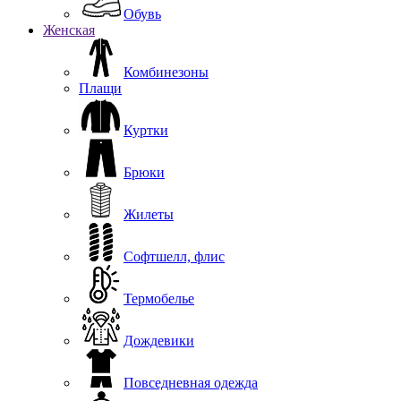
Обувь
Женская
Комбинезоны
Плащи
Куртки
Брюки
Жилеты
Софтшелл, флис
Термобелье
Дождевики
Повседневная одежда