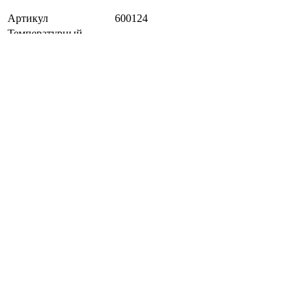
Артикул
600124
Температурный
от 0 до +30 °С
режим
Вес, кг
150 г
Протекторы
ударопоглощающая пена
Подклад
100% полиэстер
60% полиэстер, 40% синтетическая
Состав
кожа
Фотоотзывы
Наличие в фирменных магазинах
📏 Выберите размер и узнайте наличие!
График
Название
Адрес
Телефон
Наличие
работы