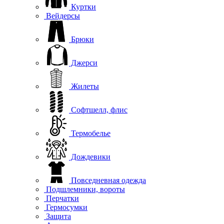
Куртки
Вейдерсы
Брюки
Джерси
Жилеты
Софтшелл, флис
Термобелье
Дождевики
Повседневная одежда
Подшлемники, вороты
Перчатки
Гермосумки
Защита