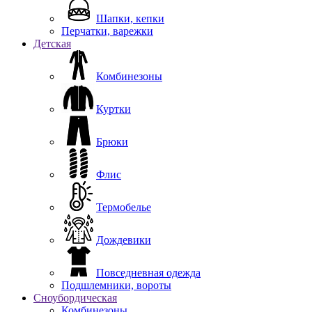
Шапки, кепки
Перчатки, варежки
Детская
Комбинезоны
Куртки
Брюки
Флис
Термобелье
Дождевики
Повседневная одежда
Подшлемники, вороты
Сноубордическая
Комбинезоны