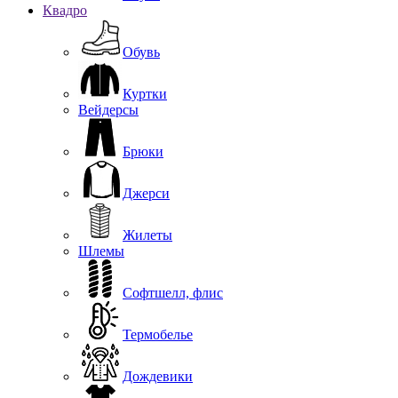
Квадро
Обувь
Куртки
Вейдерсы
Брюки
Джерси
Жилеты
Шлемы
Софтшелл, флис
Термобелье
Дождевики