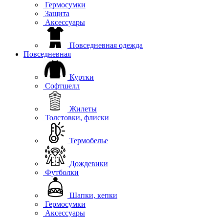
Гермосумки
Защита
Аксессуары
Повседневная одежда
Повседневная
Куртки
Софтшелл
Жилеты
Толстовки, флиски
Термобелье
Дождевики
Футболки
Шапки, кепки
Гермосумки
Аксессуары