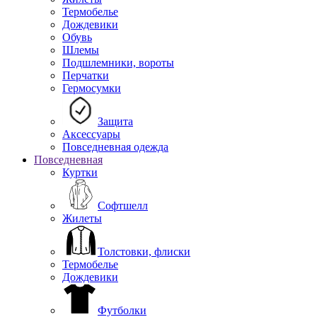
Термобелье
Дождевики
Обувь
Шлемы
Подшлемники, вороты
Перчатки
Гермосумки
Защита
Аксессуары
Повседневная одежда
Повседневная
Куртки
Софтшелл
Жилеты
Толстовки, флиски
Термобелье
Дождевики
Футболки