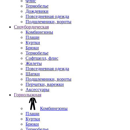
Флис
Термобелье
Дождевики
Повседневная одежда
Подшлемники, вороты
Сноубордическая
Комбинезоны
Плащи
Куртки
Брюки
Термобелье
Софтшелл, флис
Жилеты
Повседневная одежда
Шапки
Подшлемники, вороты
Перчатки, варежки
Аксессуары
Горнолыжная
Комбинезоны
Плащи
Куртки
Брюки
Термобелье