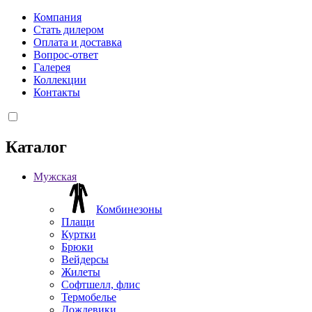
Компания
Стать дилером
Оплата и доставка
Вопрос-ответ
Галерея
Коллекции
Контакты
Каталог
Мужская
Комбинезоны
Плащи
Куртки
Брюки
Вейдерсы
Жилеты
Софтшелл, флис
Термобелье
Дождевики