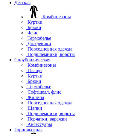
Детская
Комбинезоны
Куртки
Брюки
Флис
Термобелье
Дождевики
Повседневная одежда
Подшлемники, вороты
Сноубордическая
Комбинезоны
Плащи
Куртки
Брюки
Термобелье
Софтшелл, флис
Жилеты
Повседневная одежда
Шапки
Подшлемники, вороты
Перчатки, варежки
Аксессуары
Горнолыжная