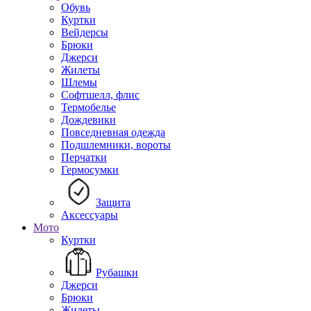
Обувь
Куртки
Вейдерсы
Брюки
Джерси
Жилеты
Шлемы
Софтшелл, флис
Термобелье
Дождевики
Повседневная одежда
Подшлемники, вороты
Перчатки
Гермосумки
Защита
Аксессуары
Мото
Куртки
Рубашки
Джерси
Брюки
Жилеты