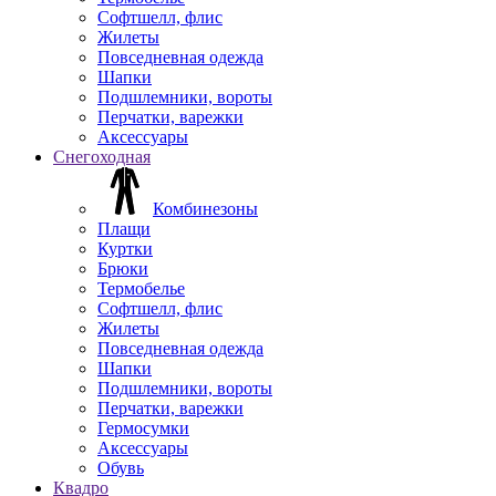
Софтшелл, флис
Жилеты
Повседневная одежда
Шапки
Подшлемники, вороты
Перчатки, варежки
Аксессуары
Снегоходная
Комбинезоны
Плащи
Куртки
Брюки
Термобелье
Софтшелл, флис
Жилеты
Повседневная одежда
Шапки
Подшлемники, вороты
Перчатки, варежки
Гермосумки
Аксессуары
Обувь
Квадро