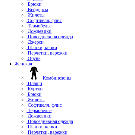
Брюки
Вейдерсы
Жилеты
Софтшелл, флис
Термобелье
Дождевики
Повседневная одежда
Джерси
Шапки, кепки
Перчатки, варежки
Обувь
Женская
Комбинезоны
Плащи
Куртки
Брюки
Жилеты
Софтшелл, флис
Термобелье
Дождевики
Повседневная одежда
Шапки, кепки
Перчатки, варежки