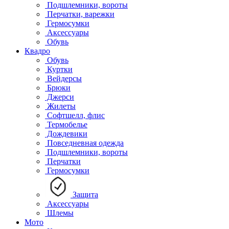
Подшлемники, вороты
Перчатки, варежки
Гермосумки
Аксессуары
Обувь
Квадро
Обувь
Куртки
Вейдерсы
Брюки
Джерси
Жилеты
Софтшелл, флис
Термобелье
Дождевики
Повседневная одежда
Подшлемники, вороты
Перчатки
Гермосумки
Защита
Аксессуары
Шлемы
Мото