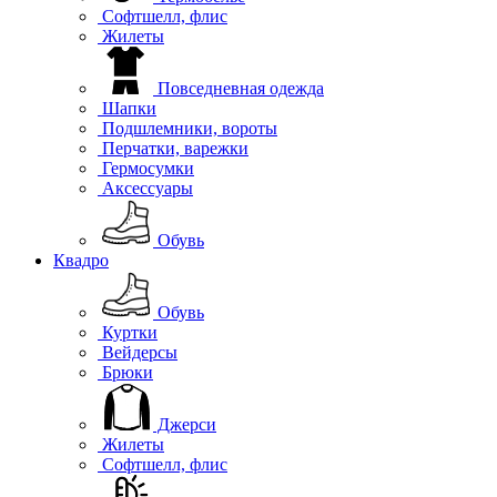
Софтшелл, флис
Жилеты
Повседневная одежда
Шапки
Подшлемники, вороты
Перчатки, варежки
Гермосумки
Аксессуары
Обувь
Квадро
Обувь
Куртки
Вейдерсы
Брюки
Джерси
Жилеты
Софтшелл, флис