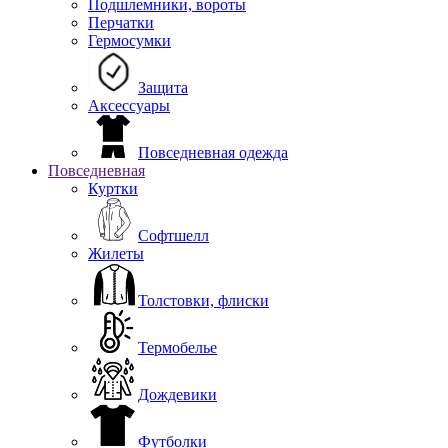
Подшлемники, вороты
Перчатки
Гермосумки
Защита
Аксессуары
Повседневная одежда
Повседневная
Куртки
Софтшелл
Жилеты
Толстовки, флиски
Термобелье
Дождевики
Футболки