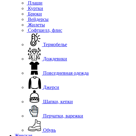
Плащи
Куртки
Брюки
Вейдерсы
Жилеты
Софтшелл, флис
Термобелье
Дождевики
Повседневная одежда
Джерси
Шапки, кепки
Перчатки, варежки
Обувь
Женская