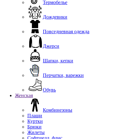
Термобелье
Дождевики
Повседневная одежда
Джерси
Шапки, кепки
Перчатки, варежки
Обувь
Женская
Комбинезоны
Плащи
Куртки
Брюки
Жилеты
Софтшелл, флис