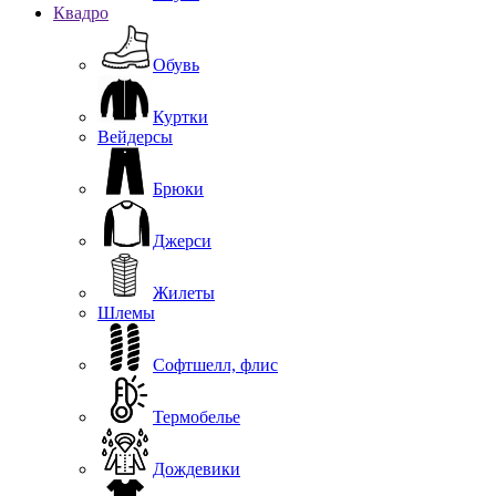
Квадро
Обувь
Куртки
Вейдерсы
Брюки
Джерси
Жилеты
Шлемы
Софтшелл, флис
Термобелье
Дождевики