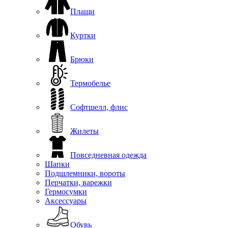
Плащи
Куртки
Брюки
Термобелье
Софтшелл, флис
Жилеты
Повседневная одежда
Шапки
Подшлемники, вороты
Перчатки, варежки
Гермосумки
Аксессуары
Обувь