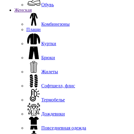
Обувь
Женская
Комбинезоны
Плащи
Куртки
Брюки
Жилеты
Софтшелл, флис
Термобелье
Дождевики
Повседневная одежда