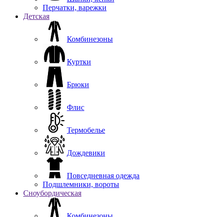
Перчатки, варежки
Детская
Комбинезоны
Куртки
Брюки
Флис
Термобелье
Дождевики
Повседневная одежда
Подшлемники, вороты
Сноубордическая
Комбинезоны