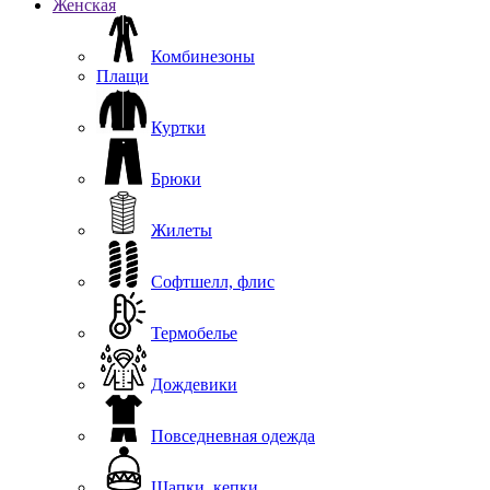
Женская
Комбинезоны
Плащи
Куртки
Брюки
Жилеты
Софтшелл, флис
Термобелье
Дождевики
Повседневная одежда
Шапки, кепки