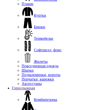
Плащи
Куртки
Брюки
Термобелье
Софтшелл, флис
Жилеты
Повседневная одежда
Шапки
Подшлемники, вороты
Перчатки, варежки
Аксессуары
Горнолыжная
Комбинезоны