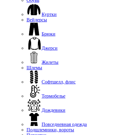
Обувь
Куртки
Вейдерсы
Брюки
Джерси
Жилеты
Шлемы
Софтшелл, флис
Термобелье
Дождевики
Повседневная одежда
Подшлемники, вороты