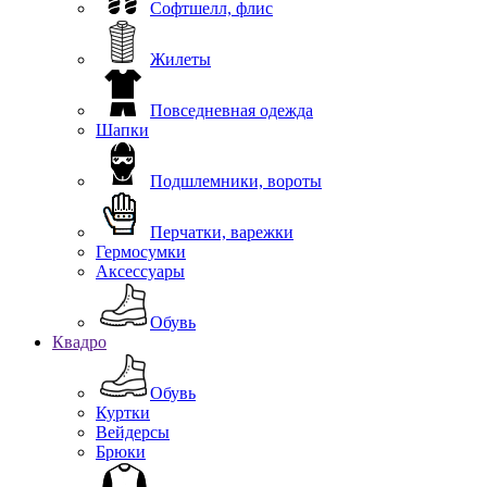
Софтшелл, флис
Жилеты
Повседневная одежда
Шапки
Подшлемники, вороты
Перчатки, варежки
Гермосумки
Аксессуары
Обувь
Квадро
Обувь
Куртки
Вейдерсы
Брюки