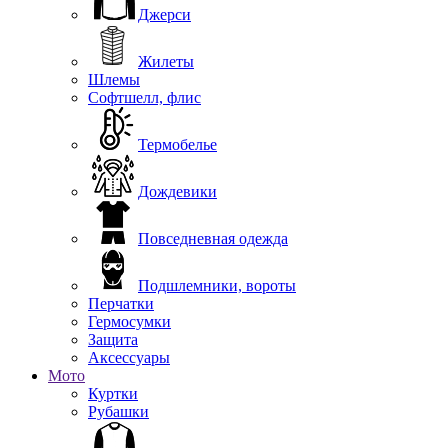
Джерси
Жилеты
Шлемы
Софтшелл, флис
Термобелье
Дождевики
Повседневная одежда
Подшлемники, вороты
Перчатки
Гермосумки
Защита
Аксессуары
Мото
Куртки
Рубашки