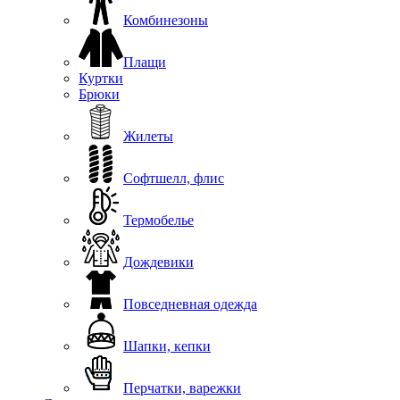
Комбинезоны
Плащи
Куртки
Брюки
Жилеты
Софтшелл, флис
Термобелье
Дождевики
Повседневная одежда
Шапки, кепки
Перчатки, варежки