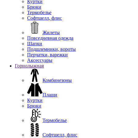
Куртки
Брюки
Термобелье
Софтшелл, флис
Жилеты
Повседневная одежда
Шапки
Подшлемники, вороты
Перчатки, варежки
Аксессуары
Горнолыжная
Комбинезоны
Плащи
Куртки
Брюки
Термобелье
Софтшелл, флис