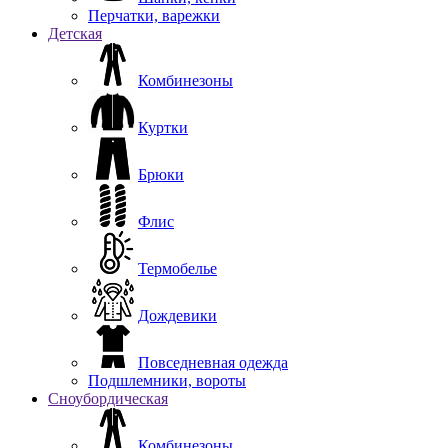
Перчатки, варежки
Детская
Комбинезоны
Куртки
Брюки
Флис
Термобелье
Дождевики
Повседневная одежда
Подшлемники, вороты
Сноубордическая
Комбинезоны