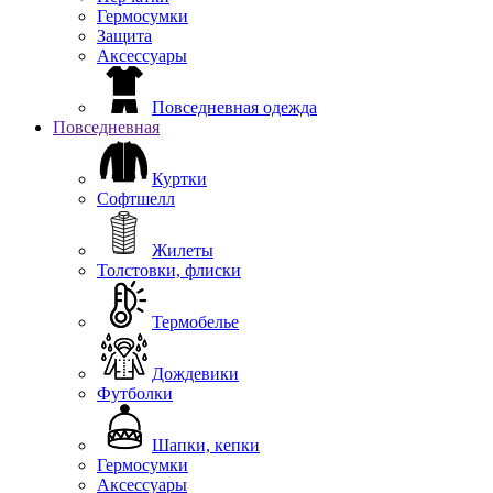
Гермосумки
Защита
Аксессуары
Повседневная одежда
Повседневная
Куртки
Софтшелл
Жилеты
Толстовки, флиски
Термобелье
Дождевики
Футболки
Шапки, кепки
Гермосумки
Аксессуары