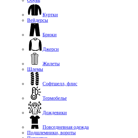
Обувь
Куртки
Вейдерсы
Брюки
Джерси
Жилеты
Шлемы
Софтшелл, флис
Термобелье
Дождевики
Повседневная одежда
Подшлемники, вороты