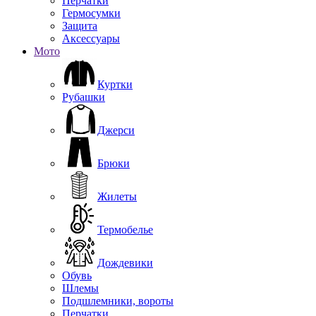
Перчатки
Гермосумки
Защита
Аксессуары
Мото
Куртки
Рубашки
Джерси
Брюки
Жилеты
Термобелье
Дождевики
Обувь
Шлемы
Подшлемники, вороты
Перчатки