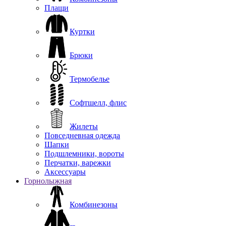
Плащи
Куртки
Брюки
Термобелье
Софтшелл, флис
Жилеты
Повседневная одежда
Шапки
Подшлемники, вороты
Перчатки, варежки
Аксессуары
Горнолыжная
Комбинезоны