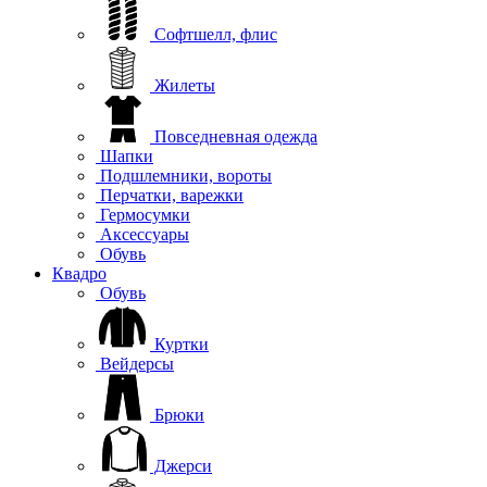
Софтшелл, флис
Жилеты
Повседневная одежда
Шапки
Подшлемники, вороты
Перчатки, варежки
Гермосумки
Аксессуары
Обувь
Квадро
Обувь
Куртки
Вейдерсы
Брюки
Джерси