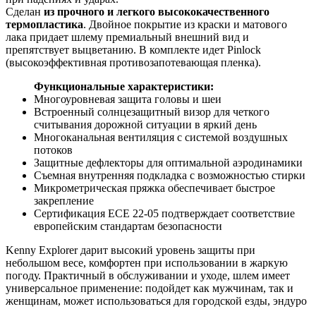
Сделан
из прочного и легкого высококачественного
термопластика
. Двойное покрытие из краски и матового
лака придает шлему премиальный внешний вид и
препятствует выцветанию. В комплекте идет Pinlock
(высокоэффективная противозапотевающая пленка).
Функциональные характеристики:
Многоуровневая защита головы и шеи
Встроенный солнцезащитный визор для четкого
считывания дорожной ситуации в яркий день
Многоканальная вентиляция с системой воздушных
потоков
Защитные дефлекторы для оптимальной аэродинамики
Съемная внутренняя подкладка с возможностью стирки
Микрометрическая пряжка обеспечивает быстрое
закрепление
Сертификация ECE 22-05 подтверждает соответствие
европейским стандартам безопасности
Kenny Explorer дарит высокий уровень защиты при
небольшом весе, комфортен при использовании в жаркую
погоду. Практичный в обслуживании и уходе, шлем имеет
универсальное применение: подойдет как мужчинам, так и
женщинам, может использоваться для городской езды, эндуро
путешествий и дальних поездок.
2 размера корпуса
: XS > M