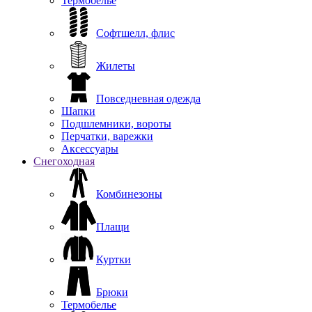
Термобелье
Софтшелл, флис
Жилеты
Повседневная одежда
Шапки
Подшлемники, вороты
Перчатки, варежки
Аксессуары
Снегоходная
Комбинезоны
Плащи
Куртки
Брюки
Термобелье