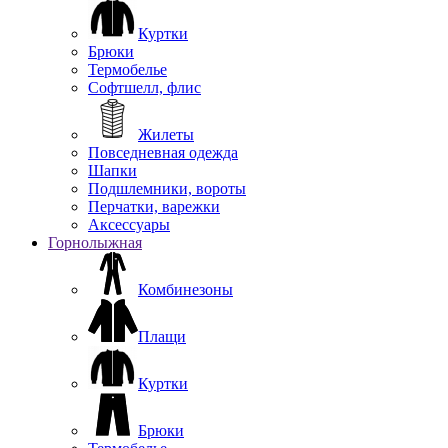
Куртки
Брюки
Термобелье
Софтшелл, флис
Жилеты
Повседневная одежда
Шапки
Подшлемники, вороты
Перчатки, варежки
Аксессуары
Горнолыжная
Комбинезоны
Плащи
Куртки
Брюки