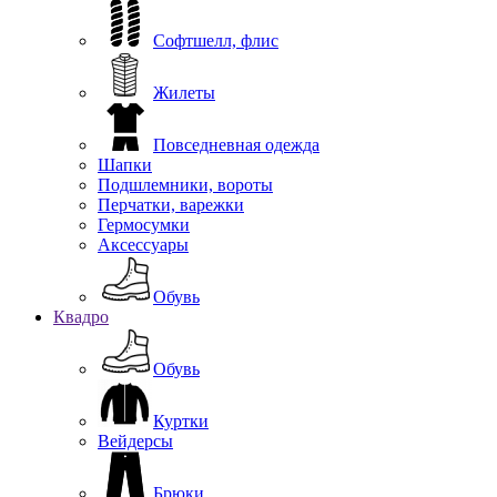
Софтшелл, флис
Жилеты
Повседневная одежда
Шапки
Подшлемники, вороты
Перчатки, варежки
Гермосумки
Аксессуары
Обувь
Квадро
Обувь
Куртки
Вейдерсы
Брюки