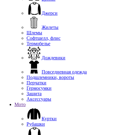
Джерси
Жилеты
Шлемы
Софтшелл, флис
Термобелье
Дождевики
Повседневная одежда
Подшлемники, вороты
Перчатки
Гермосумки
Защита
Аксессуары
Мото
Куртки
Рубашки