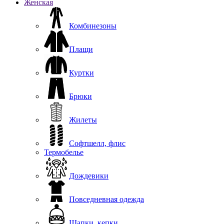
Женская
Комбинезоны
Плащи
Куртки
Брюки
Жилеты
Софтшелл, флис
Термобелье
Дождевики
Повседневная одежда
Шапки, кепки