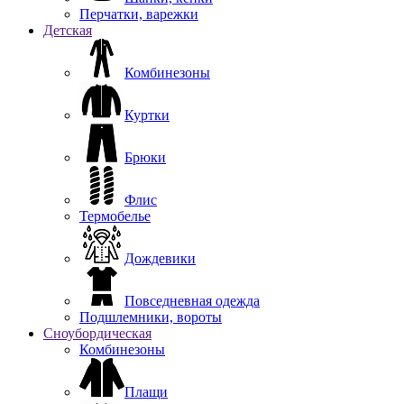
Перчатки, варежки
Детская
Комбинезоны
Куртки
Брюки
Флис
Термобелье
Дождевики
Повседневная одежда
Подшлемники, вороты
Сноубордическая
Комбинезоны
Плащи