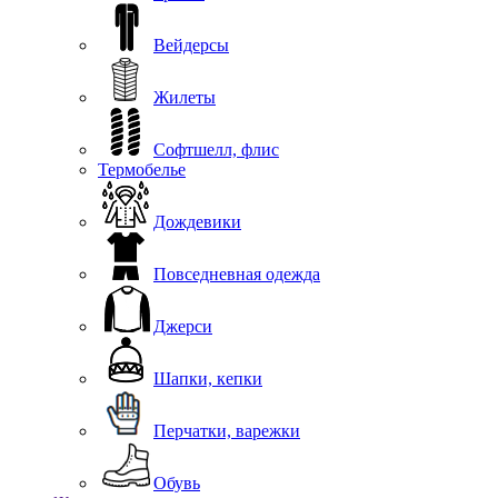
Вейдерсы
Жилеты
Софтшелл, флис
Термобелье
Дождевики
Повседневная одежда
Джерси
Шапки, кепки
Перчатки, варежки
Обувь