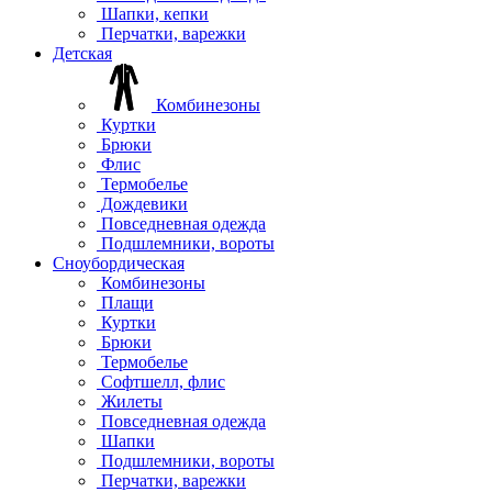
Шапки, кепки
Перчатки, варежки
Детская
Комбинезоны
Куртки
Брюки
Флис
Термобелье
Дождевики
Повседневная одежда
Подшлемники, вороты
Сноубордическая
Комбинезоны
Плащи
Куртки
Брюки
Термобелье
Софтшелл, флис
Жилеты
Повседневная одежда
Шапки
Подшлемники, вороты
Перчатки, варежки