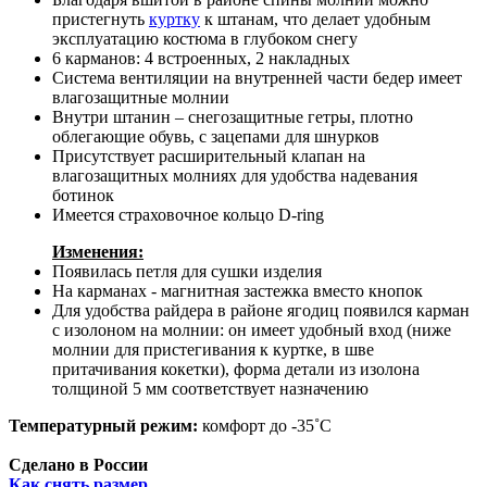
пристегнуть
куртку
к штанам, что делает удобным
эксплуатацию костюма в глубоком снегу
6 карманов: 4 встроенных, 2 накладных
Система вентиляции на внутренней части бедер имеет
влагозащитные молнии
Внутри штанин – снегозащитные гетры, плотно
облегающие обувь, с зацепами для шнурков
Присутствует расширительный клапан на
влагозащитных молниях для удобства надевания
ботинок
Имеется страховочное кольцо D-ring
Изменения:
Появилась петля для сушки изделия
На карманах - магнитная застежка вместо кнопок
Для удобства райдера в районе ягодиц появился карман
с изолоном на молнии: он имеет удобный вход (ниже
молнии для пристегивания к куртке, в шве
притачивания кокетки), форма детали из изолона
толщиной 5 мм соответствует назначению
Температурный режим:
комфорт до -35˚С
Сделано в России
Как снять размер