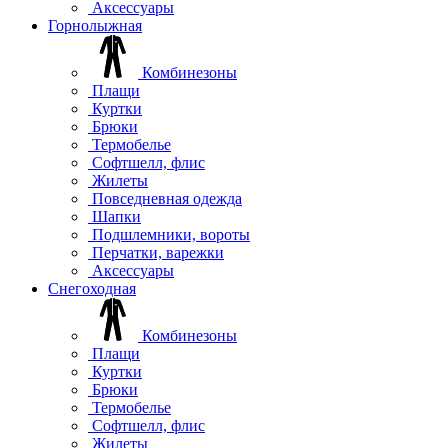
Аксессуары
Горнолыжная
Комбинезоны
Плащи
Куртки
Брюки
Термобелье
Софтшелл, флис
Жилеты
Повседневная одежда
Шапки
Подшлемники, вороты
Перчатки, варежки
Аксессуары
Снегоходная
Комбинезоны
Плащи
Куртки
Брюки
Термобелье
Софтшелл, флис
Жилеты