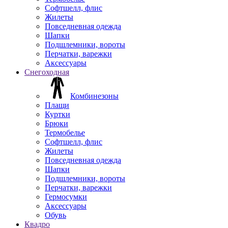
Софтшелл, флис
Жилеты
Повседневная одежда
Шапки
Подшлемники, вороты
Перчатки, варежки
Аксессуары
Снегоходная
Комбинезоны
Плащи
Куртки
Брюки
Термобелье
Софтшелл, флис
Жилеты
Повседневная одежда
Шапки
Подшлемники, вороты
Перчатки, варежки
Гермосумки
Аксессуары
Обувь
Квадро