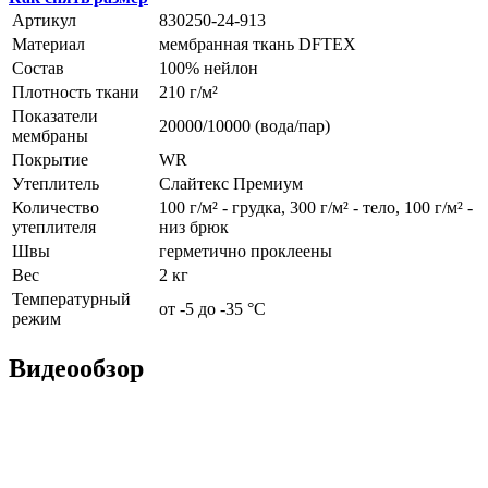
Артикул
830250-24-913
Материал
мембранная ткань DFTEX
Состав
100% нейлон
Плотность ткани
210 г/м²
Показатели
20000/10000 (вода/пар)
мембраны
Покрытие
WR
Утеплитель
Слайтекс Премиум
Количество
100 г/м² - грудка, 300 г/м² - тело, 100 г/м² -
утеплителя
низ брюк
Швы
герметично проклеены
Вес
2 кг
Температурный
от -5 до -35 °С
режим
Видеообзор