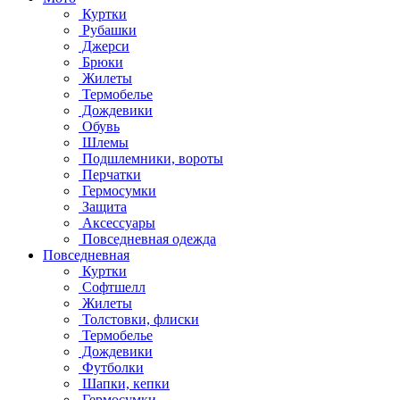
Куртки
Рубашки
Джерси
Брюки
Жилеты
Термобелье
Дождевики
Обувь
Шлемы
Подшлемники, вороты
Перчатки
Гермосумки
Защита
Аксессуары
Повседневная одежда
Повседневная
Куртки
Софтшелл
Жилеты
Толстовки, флиски
Термобелье
Дождевики
Футболки
Шапки, кепки
Гермосумки