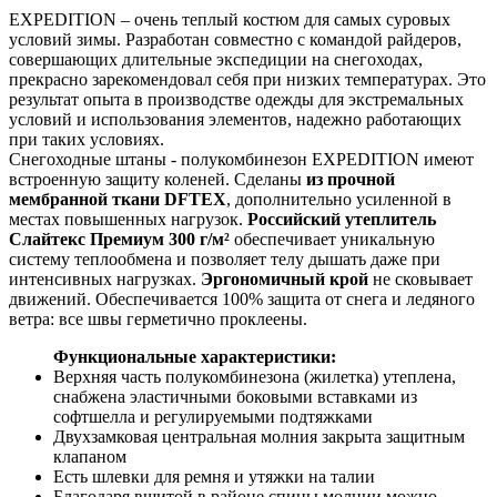
EXPEDITION – очень теплый костюм для самых суровых
условий зимы. Разработан совместно с командой райдеров,
совершающих длительные экспедиции на снегоходах,
прекрасно зарекомендовал себя при низких температурах. Это
результат опыта в производстве одежды для экстремальных
условий и использования элементов, надежно работающих
при таких условиях.
Снегоходные штаны - полукомбинезон EXPEDITION имеют
встроенную защиту коленей. Сделаны
из прочной
мембранной ткани DFTEX
, дополнительно усиленной в
местах повышенных нагрузок.
Российский утеплитель
Слайтекс Премиум 300 г/м²
обеспечивает уникальную
систему теплообмена и позволяет телу дышать даже при
интенсивных нагрузках.
Эргономичный крой
не сковывает
движений. Обеспечивается 100% защита от снега и ледяного
ветра: все швы герметично проклеены.
Функциональные характеристики:
Верхняя часть полукомбинезона (жилетка) утеплена,
снабжена эластичными боковыми вставками из
софтшелла и регулируемыми подтяжками
Двухзамковая центральная молния закрыта защитным
клапаном
Есть шлевки для ремня и утяжки на талии
Благодаря вшитой в районе спины молнии можно