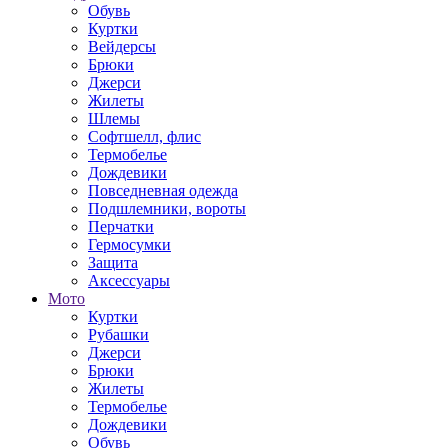
Обувь
Куртки
Вейдерсы
Брюки
Джерси
Жилеты
Шлемы
Софтшелл, флис
Термобелье
Дождевики
Повседневная одежда
Подшлемники, вороты
Перчатки
Гермосумки
Защита
Аксессуары
Мото
Куртки
Рубашки
Джерси
Брюки
Жилеты
Термобелье
Дождевики
Обувь