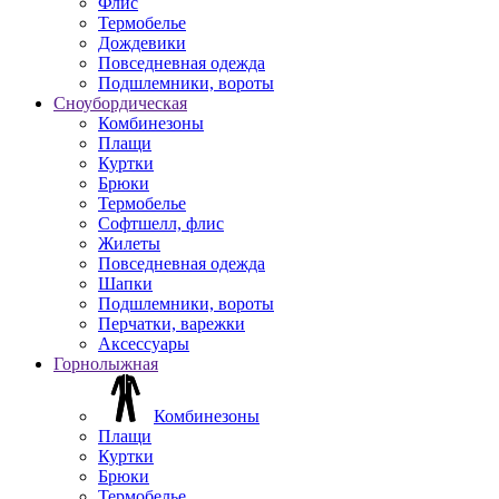
Флис
Термобелье
Дождевики
Повседневная одежда
Подшлемники, вороты
Сноубордическая
Комбинезоны
Плащи
Куртки
Брюки
Термобелье
Софтшелл, флис
Жилеты
Повседневная одежда
Шапки
Подшлемники, вороты
Перчатки, варежки
Аксессуары
Горнолыжная
Комбинезоны
Плащи
Куртки
Брюки
Термобелье