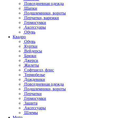
Повседневная одежда
Шапки
Подшлемники, вороты
Перчатки, варежки
Гермосумки
Аксессуары
Обувь
Квадро
Обувь
Куртки
Вейдерсы
Брюки
Джерси
Жилеты
Софтшелл, флис
Термобелье
Дождевики
Повседневная одежда
Подшлемники, вороты
Перчатки
Гермосумки
Защита
Аксессуары
Шлемы
Мото