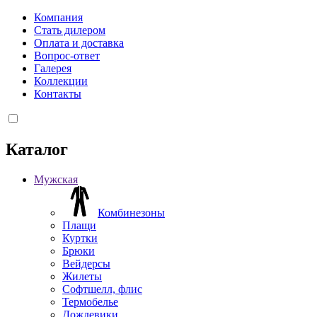
Компания
Стать дилером
Оплата и доставка
Вопрос-ответ
Галерея
Коллекции
Контакты
Каталог
Мужская
Комбинезоны
Плащи
Куртки
Брюки
Вейдерсы
Жилеты
Софтшелл, флис
Термобелье
Дождевики