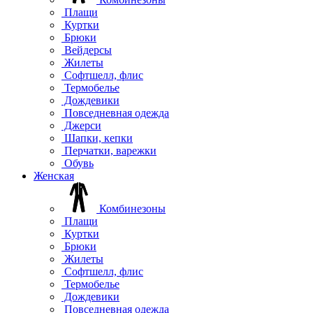
Плащи
Куртки
Брюки
Вейдерсы
Жилеты
Софтшелл, флис
Термобелье
Дождевики
Повседневная одежда
Джерси
Шапки, кепки
Перчатки, варежки
Обувь
Женская
Комбинезоны
Плащи
Куртки
Брюки
Жилеты
Софтшелл, флис
Термобелье
Дождевики
Повседневная одежда