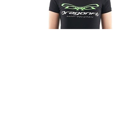
Футболка с принтом DF цвет черный (W)
1 300 ₽
2 600 ₽
Футболка с принтом Summer. URBAN collection. Marsala.
W
1 300 ₽
2 600 ₽
Футболка с принтом Chain цвет синий (W)
1 300 ₽
2 600 ₽