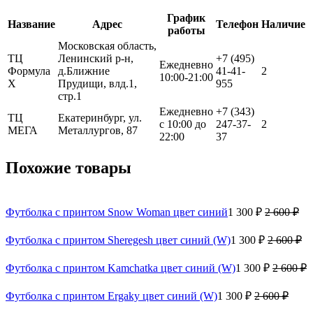
График
Название
Адрес
Телефон
Наличие
работы
Московская область,
ТЦ
Ленинский р-н,
+7 (495)
Ежедневно
Формула
д.Ближние
41-41-
2
10:00-21:00
Х
Прудищи, влд.1,
955
стр.1
Ежедневно
+7 (343)
ТЦ
Екатеринбург, ул.
с 10:00 до
247-37-
2
МЕГА
Металлургов, 87
22:00
37
Похожие товары
Футболка с принтом Snow Woman цвет синий
1 300 ₽
2 600 ₽
Футболка с принтом Sheregesh цвет синий (W)
1 300 ₽
2 600 ₽
Футболка с принтом Kamchatka цвет синий (W)
1 300 ₽
2 600 ₽
Футболка с принтом Ergaky цвет синий (W)
1 300 ₽
2 600 ₽