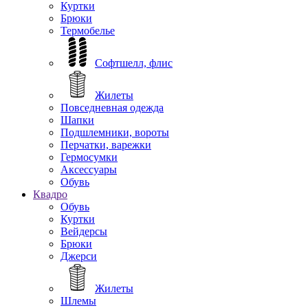
Куртки
Брюки
Термобелье
Софтшелл, флис
Жилеты
Повседневная одежда
Шапки
Подшлемники, вороты
Перчатки, варежки
Гермосумки
Аксессуары
Обувь
Квадро
Обувь
Куртки
Вейдерсы
Брюки
Джерси
Жилеты
Шлемы