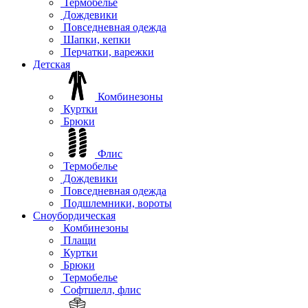
Термобелье
Дождевики
Повседневная одежда
Шапки, кепки
Перчатки, варежки
Детская
Комбинезоны
Куртки
Брюки
Флис
Термобелье
Дождевики
Повседневная одежда
Подшлемники, вороты
Сноубордическая
Комбинезоны
Плащи
Куртки
Брюки
Термобелье
Софтшелл, флис