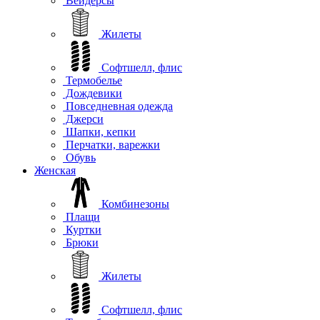
Вейдерсы
Жилеты
Софтшелл, флис
Термобелье
Дождевики
Повседневная одежда
Джерси
Шапки, кепки
Перчатки, варежки
Обувь
Женская
Комбинезоны
Плащи
Куртки
Брюки
Жилеты
Софтшелл, флис