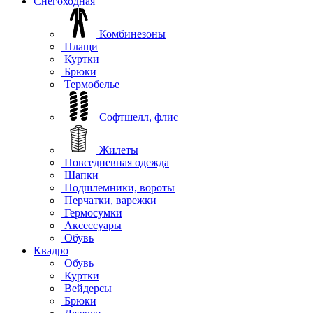
Снегоходная
Комбинезоны
Плащи
Куртки
Брюки
Термобелье
Софтшелл, флис
Жилеты
Повседневная одежда
Шапки
Подшлемники, вороты
Перчатки, варежки
Гермосумки
Аксессуары
Обувь
Квадро
Обувь
Куртки
Вейдерсы
Брюки