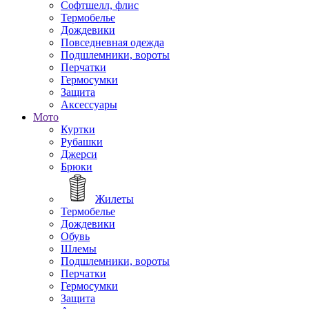
Софтшелл, флис
Термобелье
Дождевики
Повседневная одежда
Подшлемники, вороты
Перчатки
Гермосумки
Защита
Аксессуары
Мото
Куртки
Рубашки
Джерси
Брюки
Жилеты
Термобелье
Дождевики
Обувь
Шлемы
Подшлемники, вороты
Перчатки
Гермосумки
Защита