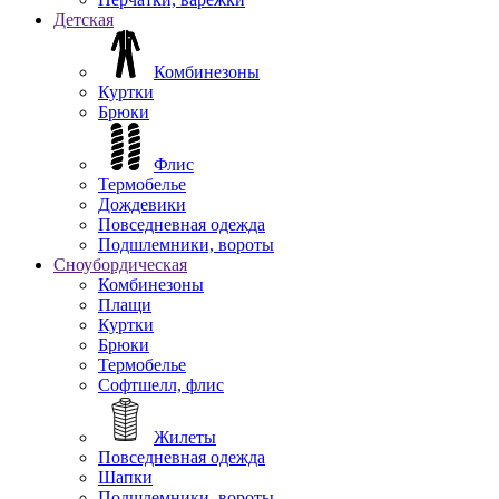
Детская
Комбинезоны
Куртки
Брюки
Флис
Термобелье
Дождевики
Повседневная одежда
Подшлемники, вороты
Сноубордическая
Комбинезоны
Плащи
Куртки
Брюки
Термобелье
Софтшелл, флис
Жилеты
Повседневная одежда
Шапки
Подшлемники, вороты