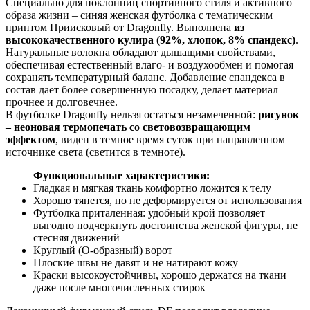
Специально для поклонниц спортивного стиля и активного
образа жизни – синяя женская футболка с тематическим
принтом Приисковый от Dragonfly. Выполнена
из
высококачественного кулира (92%, хлопок, 8% спандекс)
.
Натуральные волокна обладают дышащими свойствами,
обеспечивая естественный влаго- и воздухообмен и помогая
сохранять температурный баланс. Добавление спандекса в
состав дает более совершенную посадку, делает материал
прочнее и долговечнее.
В футболке Dragonfly нельзя остаться незамеченной:
рисунок
– неоновая термопечать со световозвращающим
эффектом
, виден в темное время суток при направленном
источнике света (светится в темноте).
Функциональные характеристики:
Гладкая и мягкая ткань комфортно ложится к телу
Хорошо тянется, но не деформируется от использования
Футболка приталенная: удобный крой позволяет
выгодно подчеркнуть достоинства женской фигуры, не
стесняя движений
Круглый (O-образный) ворот
Плоские швы не давят и не натирают кожу
Краски высокоустойчивы, хорошо держатся на ткани
даже после многочисленных стирок