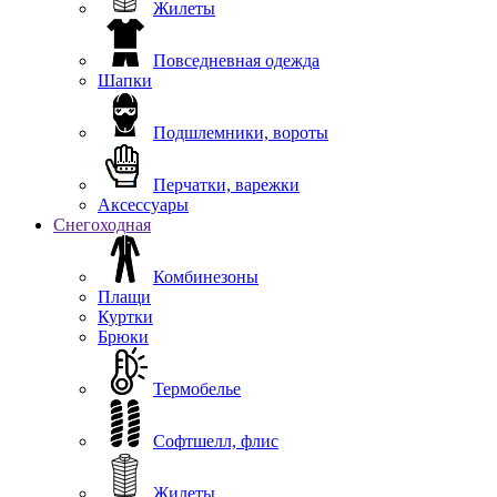
Жилеты
Повседневная одежда
Шапки
Подшлемники, вороты
Перчатки, варежки
Аксессуары
Снегоходная
Комбинезоны
Плащи
Куртки
Брюки
Термобелье
Софтшелл, флис
Жилеты