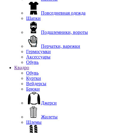
Повседневная одежда
Шапки
Подшлемники, вороты
Перчатки, варежки
Гермосумки
Аксессуары
Обувь
Квадро
Обувь
Куртки
Вейдерсы
Брюки
Джерси
Жилеты
Шлемы