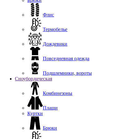
Брюки
Флис
Термобелье
Дождевики
Повседневная одежда
Подшлемники, вороты
Сноубордическая
Комбинезоны
Плащи
Куртки
Брюки