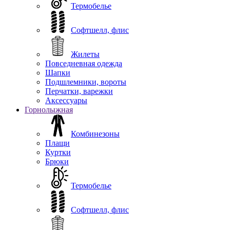
Термобелье
Софтшелл, флис
Жилеты
Повседневная одежда
Шапки
Подшлемники, вороты
Перчатки, варежки
Аксессуары
Горнолыжная
Комбинезоны
Плащи
Куртки
Брюки
Термобелье
Софтшелл, флис