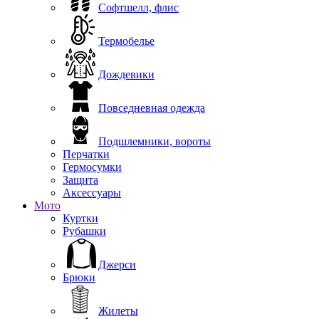
Софтшелл, флис
Термобелье
Дождевики
Повседневная одежда
Подшлемники, вороты
Перчатки
Гермосумки
Защита
Аксессуары
Мото
Куртки
Рубашки
Джерси
Брюки
Жилеты