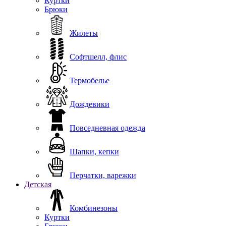
Куртки
Брюки
Жилеты
Софтшелл, флис
Термобелье
Дождевики
Повседневная одежда
Шапки, кепки
Перчатки, варежки
Детская
Комбинезоны
Куртки