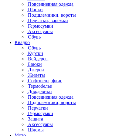
Повседневная одежда
Шапки
Подшлемники, вороты
Перчатки, варежки
Гермосумки
Аксессуары
Обувь
Квадро
Обувь
Куртки
Вейдерсы
Брюки
Джерси
Жилеты
Софтшелл, флис
Термобелье
Дождевики
Повседневная одежда
Подшлемники, вороты
Перчатки
Гермосумки
Защита
Аксессуары
Шлемы
Мото