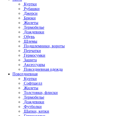
Куртки
Рубашки
Джерси
Брюки
Жилеты
Термобелье
Дождевики
Обувь
Шлемы
Подшлемники, вороты
Перчатки
Гермосумки
Защита
Аксессуары
Повседневная одежда
Повседневная
Куртки
Софтшелл
Жилеты
Толстовки, флиски
Термобелье
Дождевики
Футболки
Шапки, кепки
Гермосумки