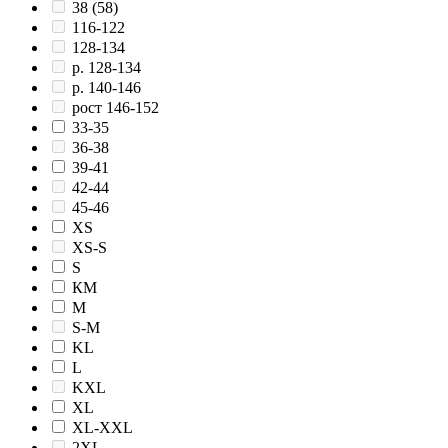
38 (58)
116-122
128-134
р. 128-134
р. 140-146
рост 146-152
33-35
36-38
39-41
42-44
45-46
XS
XS-S
S
КМ
M
S-M
KL
L
KXL
XL
XL-XXL
2XL