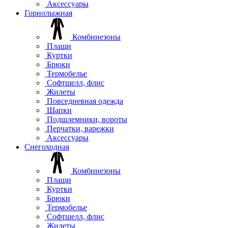
Аксессуары
Горнолыжная
Комбинезоны
Плащи
Куртки
Брюки
Термобелье
Софтшелл, флис
Жилеты
Повседневная одежда
Шапки
Подшлемники, вороты
Перчатки, варежки
Аксессуары
Снегоходная
Комбинезоны
Плащи
Куртки
Брюки
Термобелье
Софтшелл, флис
Жилеты