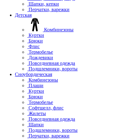
Шапки, кепки
Перчатки, варежки
Детская
Комбинезоны
Куртки
Брюки
Флис
Термобелье
Дождевики
Повседневная одежда
Подшлемники, вороты
Сноубордическая
Комбинезоны
Плащи
Куртки
Брюки
Термобелье
Софтшелл, флис
Жилеты
Повседневная одежда
Шапки
Подшлемники, вороты
Перчатки, варежки