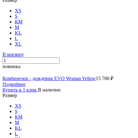
Размер
XS
S
КМ
M
KL
L
XL
В корзину
новинка
Комбинезон - дождевик EVO Woman Yellow
15 700 ₽
Подробнее
Купить в 1 клик
В наличии
Размер
XS
S
КМ
M
KL
L