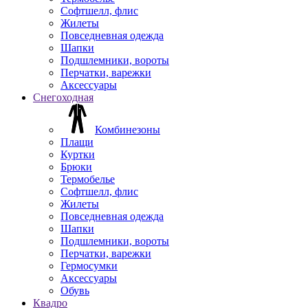
Софтшелл, флис
Жилеты
Повседневная одежда
Шапки
Подшлемники, вороты
Перчатки, варежки
Аксессуары
Снегоходная
Комбинезоны
Плащи
Куртки
Брюки
Термобелье
Софтшелл, флис
Жилеты
Повседневная одежда
Шапки
Подшлемники, вороты
Перчатки, варежки
Гермосумки
Аксессуары
Обувь
Квадро