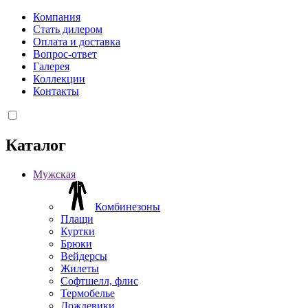
Компания
Стать дилером
Оплата и доставка
Вопрос-ответ
Галерея
Коллекции
Контакты
Каталог
Мужская
Комбинезоны
Плащи
Куртки
Брюки
Вейдерсы
Жилеты
Софтшелл, флис
Термобелье
Дождевики