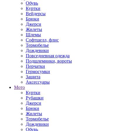
Обувь
Куртки
Вейдерсы
Брюки
Джерси
Жилеты
Шлемы
Софтшелл, флис
Термобелье
Дождевики
Повседневная одежда
Подшлемники, вороты
Перчатки
Гермосумки
Защита
Аксессуары
Мото
Куртки
Рубашки
Джерси
Брюки
Жилеты
Термобелье
Дождевики
Обувь