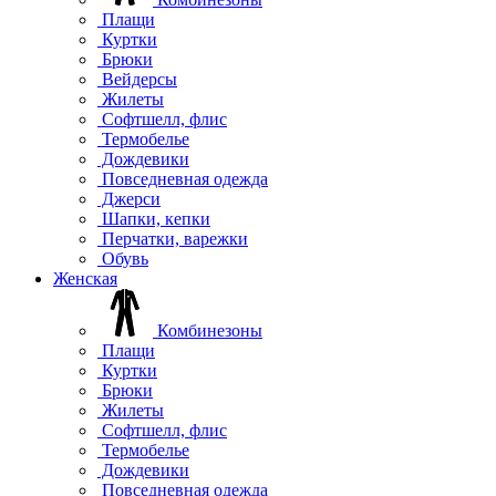
Плащи
Куртки
Брюки
Вейдерсы
Жилеты
Софтшелл, флис
Термобелье
Дождевики
Повседневная одежда
Джерси
Шапки, кепки
Перчатки, варежки
Обувь
Женская
Комбинезоны
Плащи
Куртки
Брюки
Жилеты
Софтшелл, флис
Термобелье
Дождевики
Повседневная одежда