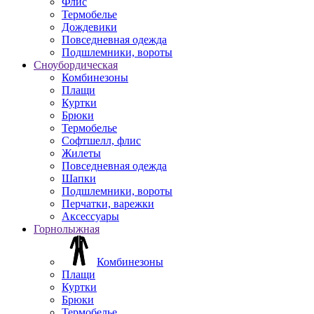
Флис
Термобелье
Дождевики
Повседневная одежда
Подшлемники, вороты
Сноубордическая
Комбинезоны
Плащи
Куртки
Брюки
Термобелье
Софтшелл, флис
Жилеты
Повседневная одежда
Шапки
Подшлемники, вороты
Перчатки, варежки
Аксессуары
Горнолыжная
Комбинезоны
Плащи
Куртки
Брюки
Термобелье